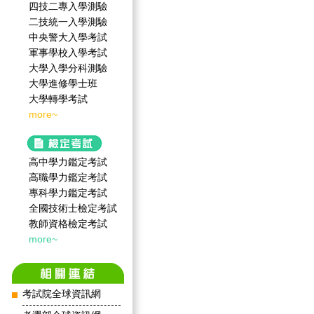
四技二專入學測驗
二技統一入學測驗
中央警大入學考試
軍事學校入學考試
大學入學分科測驗
大學進修學士班
大學轉學考試
more~
高中學力鑑定考試
高職學力鑑定考試
專科學力鑑定考試
全國技術士檢定考試
教師資格檢定考試
more~
考試院全球資訊網