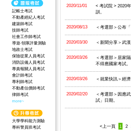
2020/11/01
< 考試院 > 2
記帳士考試
訓。
不動產經紀人考試
建築師考試
2020/08/13
＜考選部＞公布「
技師考試
社會工作師‍考試
2020/03/30
＜新聞分享＞武漢
導遊‧領隊評量測驗
地政士考試
保險從業人員考試
2020/03/26
＜考選部＞居家隔
消防設備人員考試
不得應國家考試。
專責報關人員考試
會計師考試
2020/03/26
＜就業快訊＞經濟
專利師考試
不動產估價師考試
2020/02/20
＜考選部＞因應武
律師考試
試」日期。
more~
大學學科能力測驗
<上一頁
1
2
專科警員班考試