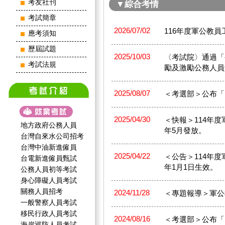
考友社刊
▼綜合考情
考試簡章
2026/07/02
116年度軍公教
應考須知
歷屆試題
2025/10/03
〈考試院〉通過「
考試法規
勵及激勵公務人員
2025/08/07
＜考選部＞公布「
2025/04/30
＜快報＞114年度
地方政府公務人員
年5月發放。
台灣自來水公司招考
台灣中油新進僱員
2025/04/22
＜公告＞114年度
台電新進僱員甄試
年1月1日生效。
公務人員初等考試
身心障礙人員考試
關務人員招考
2024/11/28
＜專題報導＞軍公教
一般警察人員考試
移民行政人員考試
2024/08/16
＜考選部＞公布「
海岸巡防人員考試