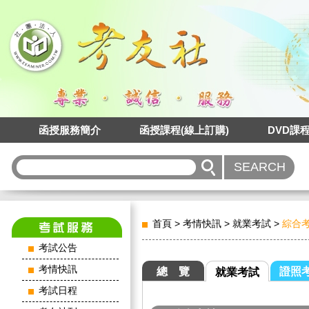
函授服務簡介
函授課程(線上訂購)
DVD課
首頁
>
考情快訊
>
就業考試
>
綜合
考試公告
考情快訊
總 覽
證照
就業考試
考試日程