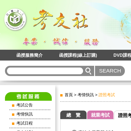
函授服務簡介
函授課程(線上訂購)
DVD課
首頁
>
考情快訊
>
證照考試
考試公告
考情快訊
總 覽
就業考試
證照
考試日程