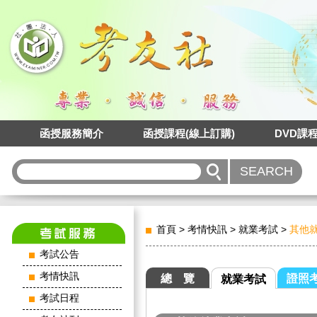
函授服務簡介
函授課程(線上訂購)
DVD課
首頁
>
考情快訊
>
就業考試
>
其他
考試公告
考情快訊
總 覽
證照
就業考試
考試日程