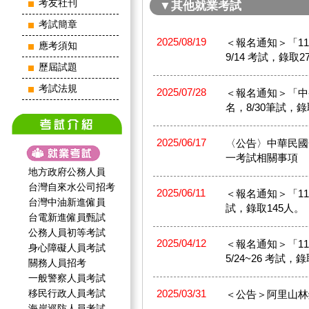
考友社刊
▼其他就業考試
考試簡章
2025/08/19
＜報名通知＞「114
應考須知
9/14 考試，錄取2
歷屆試題
考試法規
2025/07/28
＜報名通知＞「中央印
名，8/30筆試，錄
2025/06/17
〈公告〉中華民國
一考試相關事項
地方政府公務人員
台灣自來水公司招考
2025/06/11
＜報名通知＞「114
台灣中油新進僱員
試，錄取145人。
台電新進僱員甄試
公務人員初等考試
2025/04/12
＜報名通知＞「114
身心障礙人員考試
5/24~26 考試，
關務人員招考
一般警察人員考試
移民行政人員考試
2025/03/31
＜公告＞阿里山林
海岸巡防人員考試