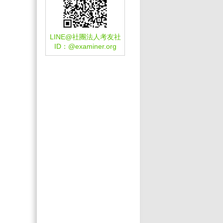
LINE@社團法人考友社
ID：
@examiner.org