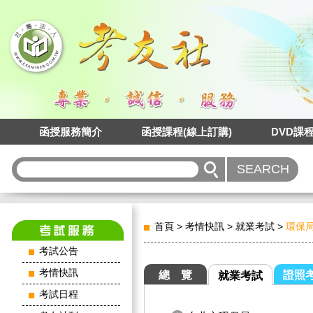
函授服務簡介
函授課程(線上訂購)
DVD課
首頁
>
考情快訊
>
就業考試
>
環保
考試公告
考情快訊
總 覽
證照
就業考試
考試日程