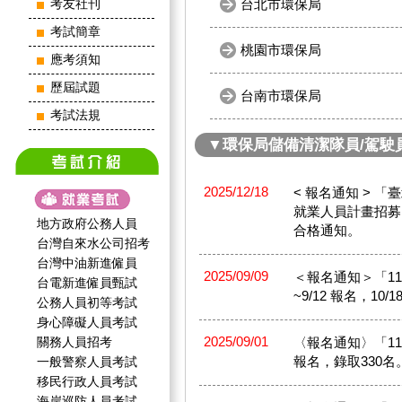
台北市環保局
考友社刊
考試簡章
桃園市環保局
應考須知
歷屆試題
台南市環保局
考試法規
▼環保局儲備清潔隊員/駕駛
2025/12/18
< 報名通知 > 
就業人員計畫招募」114
地方政府公務人員
合格通知。
台灣自來水公司招考
台灣中油新進僱員
2025/09/09
＜報名通知＞「11
台電新進僱員甄試
~9/12 報名，10
公務人員初等考試
身心障礙人員考試
2025/09/01
關務人員招考
〈報名通知〉「114
報名，錄取330名
一般警察人員考試
移民行政人員考試
海岸巡防人員考試