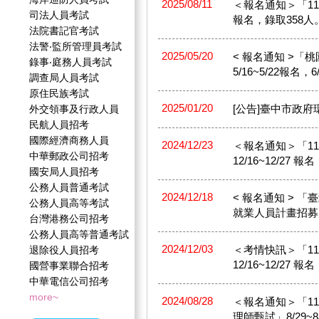
2025/08/11
＜報名通知＞「114
司法人員考試
報名，錄取358人
法院書記官考試
法警‧監所管理員考試
2025/05/20
< 報名通知 >「
錄事‧庭務人員考試
5/16~5/22報名，6
調查局人員考試
原住民族考試
2025/01/20
[公告]臺中市政
外交領事及行政人員
民航人員招考
國際經濟商務人員
2024/12/23
＜報名通知＞「1
中華郵政公司招考
12/16~12/27 
國安局人員招考
公務人員普通考試
2024/12/18
< 報名通知 > 
公務人員高等考試
就業人員計畫招募」1
台灣港務公司招考
公務人員高等普通考試
2024/12/03
＜考情快訊＞「1
退除役人員招考
12/16~12/27 
國營事業聯合招考
中華電信公司招考
more~
2024/08/28
＜報名通知＞「1
理師甄試」8/29~8