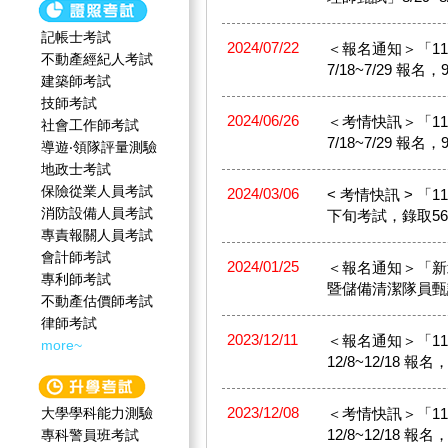
記帳士考試
2024/07/22
＜報名通知＞「1
不動產經紀人考試
7/18~7/29 報
建築師考試
技師考試
2024/06/26
＜考情快訊＞「1
社會工作師‍考試
7/18~7/29 報
導遊‧領隊評量測驗
地政士考試
保險從業人員考試
2024/03/06
< 考情快訊 > 「
消防設備人員考試
下旬考試，錄取56
專責報關人員考試
會計師考試
2024/01/25
＜報名通知＞「新
專利師考試
暨儲備清潔隊員甄試」
不動產估價師考試
律師考試
2023/12/11
＜報名通知＞「1
more~
12/8~12/18 報
2023/12/08
大學學科能力測驗
＜考情快訊＞「1
12/8~12/18 報
專科警員班考試