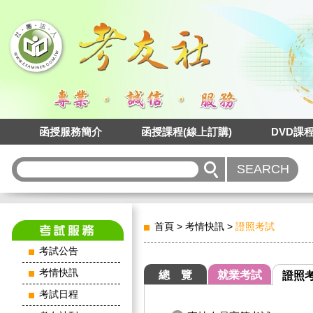
函授服務簡介
函授課程(線上訂購)
DVD課
首頁
>
考情快訊
>
證照考試
考試公告
考情快訊
總 覽
就業考試
證照
考試日程