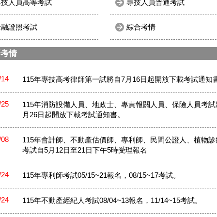
專技人員高等考試
專技人員普通考試
金融證照考試
綜合考情
新考情
/14
115年專技高考律師第一試將自7月16日起開放下載考試通知
/25
115年消防設備人員、地政士、專責報關人員、保險人員考試
月26日起開放下載考試通知書。
/08
115年會計師、不動產估價師、專利師、民間公證人、植物診
考試自5月12日至21日下午5時受理報名
/24
115年專利師考試05/15~21報名，08/15~17考試。
/24
115年不動產經紀人考試08/04~13報名，11/14~15考試。