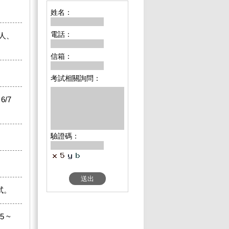
姓名：
電話：
人、
信箱：
考試相關詢問：
6/7
驗證碼：
考試。
 ~