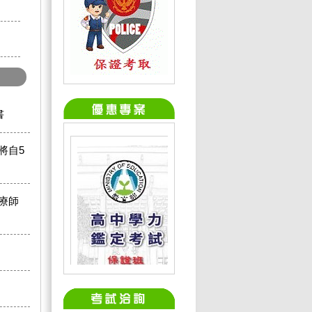
書
將自5
療師