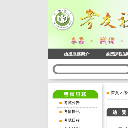
函授服務簡介
函授課程(線
首頁
>
考
考試公告
考情快訊
總 覽
考試日程