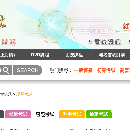
上訂購)
DVD課程
面授課程
報名書表訂購
熱門搜尋：
一般警察
初等考試
高普
情快訊
>
證照考試
就業考試
升學考試
檢定考試
證照考試