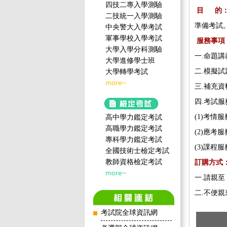
四技二專入學測驗
目 的
二技統一入學測驗
準備考試
中央警大入學考試
軍事學校入學考試
服務事項
大學入學分科測驗
一.命題
大學進修學士班
二.模擬
大學轉學考試
more~
三.補充
四.考試服
(1)考
高中學力鑑定考試
高職學力鑑定考試
(2)應
專科學力鑑定考試
(3)課
全國技術士檢定考試
教師資格檢定考試
訂購方
more~
一.請親
二.不便
考試院全球資訊網