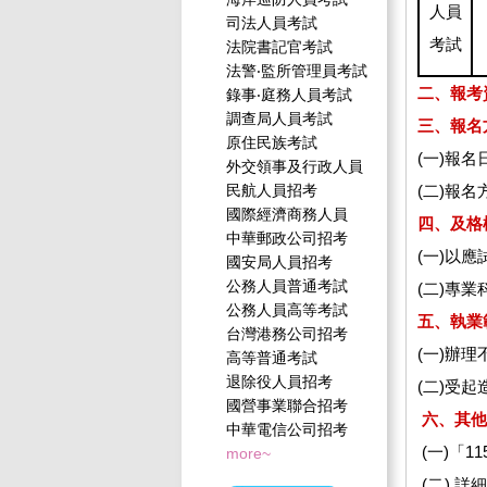
人員
司法人員考試
考試
法院書記官考試
法警‧監所管理員考試
二、報考
錄事‧庭務人員考試
調查局人員考試
三、報名
原住民族考試
(一)報名
外交領事及行政人員
民航人員招考
(二)報
國際經濟商務人員
四、及格
中華郵政公司招考
(一)以
國安局人員招考
公務人員普通考試
(二)專
公務人員高等考試
五、執業
台灣港務公司招考
(一)辦
高等普通考試
退除役人員招考
(二)受
國營事業聯合招考
六、其他
中華電信公司招考
(一)「
more~
(二) 