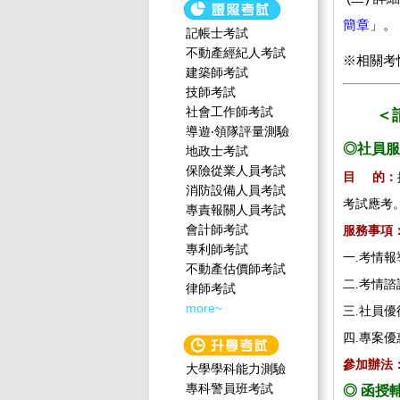
簡章
」。
記帳士考試
不動產經紀人考試
※相關考
建築師考試
技師考試
社會工作師‍考試
＜
導遊‧領隊評量測驗
◎社員服
地政士考試
保險從業人員考試
目 的：
消防設備人員考試
考試應考
專責報關人員考試
會計師考試
服務事項
專利師考試
一.考情
不動產估價師考試
二.考情
律師考試
more~
三.社員
四.專案
參加辦法
大學學科能力測驗
專科警員班考試
◎ 函授