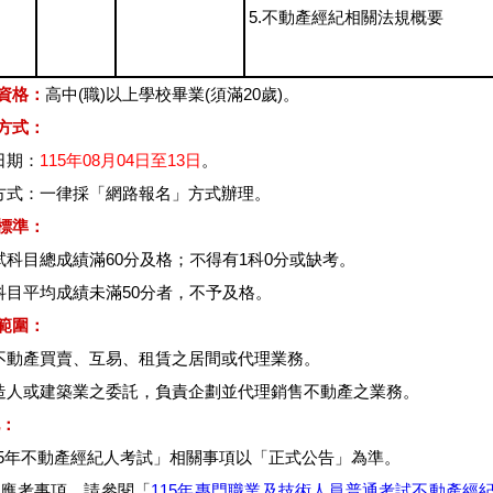
5.不動產經紀相關法規概要
資格：
高中(職)以上學校畢業(須滿20歲)。
方式：
日期：
115年08月04日至13日
。
名方式：一律採「網路報名」方式辦理。
標準：
應試科目總成績滿60分及格；不得有1科0分或缺考。
業科目平均成績未滿50分者，不予及格。
範圍：
理不動產買賣、互易、租賃之居間或代理業務。
起造人或建築業之委託，負責企劃並代理銷售不動產之業務。
：
115年不動產經紀人考試」相關事項以「正式公告」為準。
詳細應考事項，請參閱「
115年專門職業及技術人員普通考試不動產經