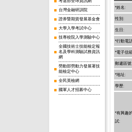
考選部全球資訊網
*姓名:
台灣金融研訓院
性別:
證券暨期貨發展基金會
大學入學考試中心
生日:
技專校院入學測驗中心
*行動電話
全國技術士技能檢定報
名及學科測驗試務資訊
*電子信箱
網
郵遞區號
勞動部勞動力發展署技
能檢定中心
*地址:
全民英檢網
學歷:
國軍人才招募中心
*有興趣
試: