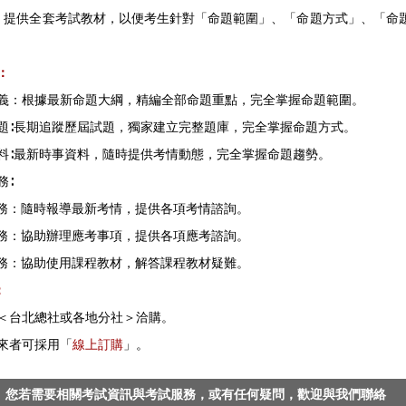
：
提供全套考試教材，以便考生針對「命題範圍」、「命題方式」、「命
。
：
講義：根據最新命題大綱，精編全部命題重點，完全掌握命題範圍。
試題∶長期追蹤歷屆試題，獨家建立完整題庫，完全掌握命題方式。
資料∶最新時事資料，隨時提供考情動態，完全掌握命題趨勢。
務∶
情服務：隨時報導最新考情，提供各項考情諮詢。
考服務：協助辦理應考事項，提供各項應考諮詢。
程服務：協助使用課程教材，解答課程教材疑難。
式：
至＜台北總社或各地分社＞洽購。
親來者可採用「
線上訂購
」。
您若需要相關考試資訊與考試服務，或有任何疑問，歡迎與我們聯絡