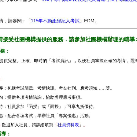
情，請參閱：「
115年不動產經紀人考試
」EDM。
請接受社團機構提供的服務．請參加社團機構辦理的輔導
務：
提供完整、正確、即時的「考試資訊」，以便社員掌握正確的考情，選
。
：
報導：包括考試簡章、考情快訊、考友社刊、應考須知……等。
諮詢：提供各項考情諮詢，協助辦理應考事項。
優待：社員參加『函授』或『面授』，可享九折優待。
優惠：配合各項考試，舉辦社員「專案優惠」活動。
：
歡迎加入社員，請詳細填寫
「
社員資料表
」。
輔導：