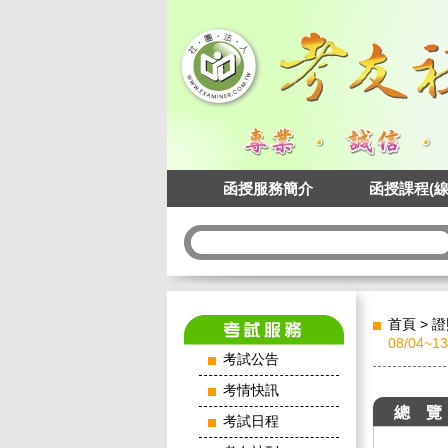
函授服務簡介
函授課程(線
首頁
>
證
08/04~
考試公告
考情快訊
總 覽
考試日程