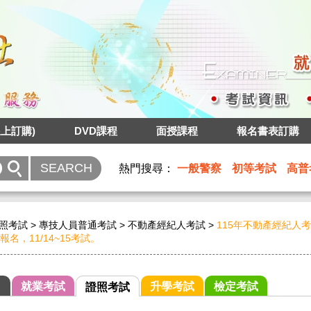
上訂購)
DVD課程
面授課程
報名書表訂購
熱門搜尋：
一般警察
初等考試
高普
照考試
>
專技人員普通考試
>
不動產經紀人考試
>
115年不動產經紀人
13報名，11/14~15考試。
就業考試
升學考試
檢定考試
證照考試