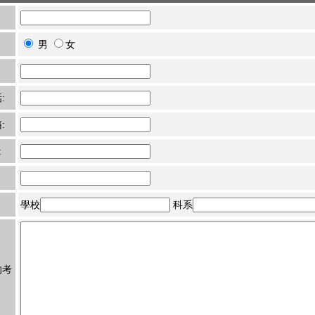
男
女
:
:
:
學校
科系
的考