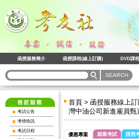
函授服務簡介
函授課程(線上訂購)
DVD課
首頁
>
函授服務線上訂
灣中油公司新進雇員甄
考試公告
考情快訊
考試日程
就業考試
證照
優惠專案