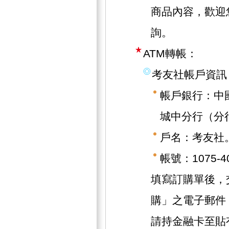
商品內容，歡迎
詢。
ATM轉帳：
考友社帳戶資訊
帳戶銀行：中
城中分行（分行
戶名：考友社
帳號：1075-40
填寫訂購單後，
購」之電子郵件
請持金融卡至貼