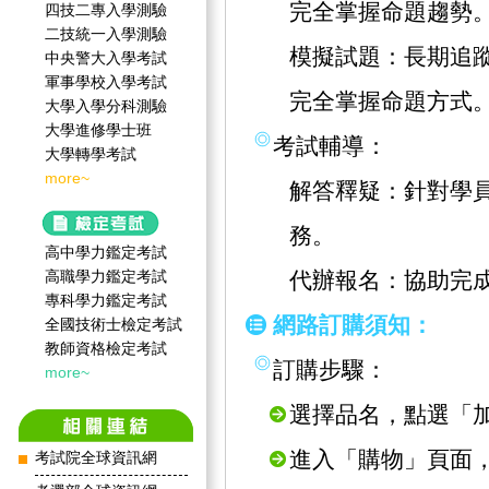
完全掌握命題趨勢
四技二專入學測驗
二技統一入學測驗
模擬試題：長期追
中央警大入學考試
軍事學校入學考試
完全掌握命題方式
大學入學分科測驗
大學進修學士班
考試輔導：
大學轉學考試
more~
解答釋疑：針對學
務。
高中學力鑑定考試
高職學力鑑定考試
代辦報名：協助完
專科學力鑑定考試
網路訂購須知：
全國技術士檢定考試
教師資格檢定考試
訂購步驟：
more~
選擇品名，點選「
進入「購物」頁面
考試院全球資訊網