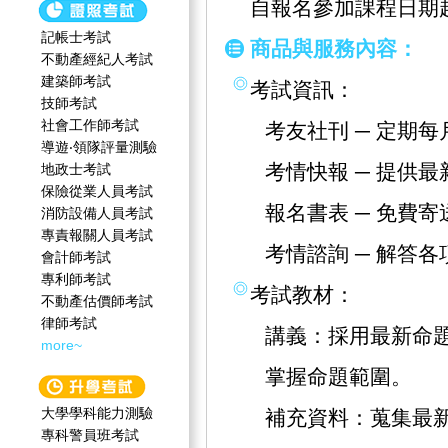
自報名參加課程日期
記帳士考試
商品與服務內容：
不動產經紀人考試
建築師考試
考試資訊：
技師考試
社會工作師‍考試
考友社刊 ─ 定期
導遊‧領隊評量測驗
考情快報 ─ 提供
地政士考試
保險從業人員考試
報名書表 ─ 免費
消防設備人員考試
專責報關人員考試
考情諮詢 ─ 解答
會計師考試
專利師考試
考試教材：
不動產估價師考試
律師考試
講義：採用最新命
more~
掌握命題範圍。
大學學科能力測驗
補充資料：蒐集最
專科警員班考試