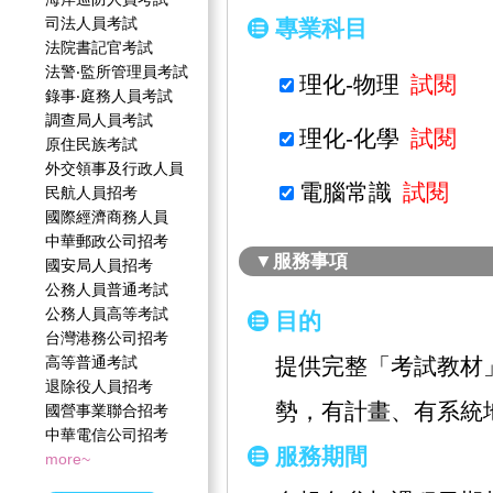
司法人員考試
專業科目
法院書記官考試
法警‧監所管理員考試
理化-物理
試閱
錄事‧庭務人員考試
調查局人員考試
理化-化學
試閱
原住民族考試
外交領事及行政人員
電腦常識
試閱
民航人員招考
國際經濟商務人員
中華郵政公司招考
▼服務事項
國安局人員招考
公務人員普通考試
公務人員高等考試
目的
台灣港務公司招考
高等普通考試
提供完整「考試教材
退除役人員招考
勢，有計畫、有系統
國營事業聯合招考
中華電信公司招考
服務期間
more~