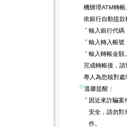
機辦理ATM轉帳
依銀行自動提款
輸入銀行代碼（
輸入轉入帳號（1
輸入轉帳金額
完成轉帳後，請致
專人為您核對處
溫馨提醒：
因近來詐騙案
安全，請勿對
作。