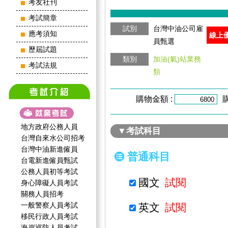
考友社刊
考試簡章
試別
台灣中油公司雇
應考須知
線上
員甄選
歷屆試題
類別
加油(氣)站業務
考試法規
類
購物金額 :
地方政府公務人員
▼考試科目
台灣自來水公司招考
台灣中油新進僱員
普通科目
台電新進僱員甄試
公務人員初等考試
國文
試閱
身心障礙人員考試
關務人員招考
一般警察人員考試
英文
試閱
移民行政人員考試
海岸巡防人員考試