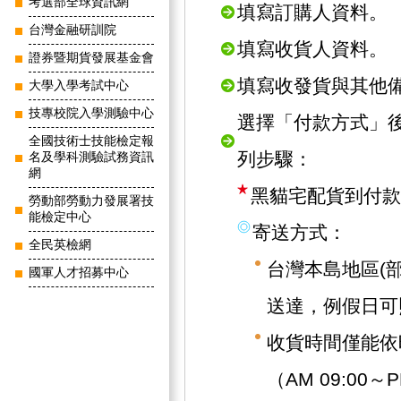
考選部全球資訊網
填寫訂購人資料。
台灣金融研訓院
填寫收貨人資料。
證券暨期貨發展基金會
填寫收發貨與其他
大學入學考試中心
技專校院入學測驗中心
選擇「付款方式」
全國技術士技能檢定報
列步驟：
名及學科測驗試務資訊
網
黑貓宅配貨到付款
勞動部勞動力發展署技
能檢定中心
寄送方式：
全民英檢網
台灣本島地區(
國軍人才招募中心
送達，例假日可
收貨時間僅能依
（AM 09:00～