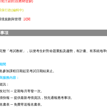
汙染防治(教材從缺)
環保行政(編輯中)
環境規劃與管理
試閱
務事項
完整「考試教材」，以便考生針對命題重點及趨勢，有計畫、有系統地準
期間
名參加課程日期起至考試日期結束止。
與服務內容：
資訊：
友社刊 ─ 定期每月寄發一次。
情快報 ─ 提供最新考情資訊，預先通報應考事項。
名書表 ─ 免費寄送報名書表。