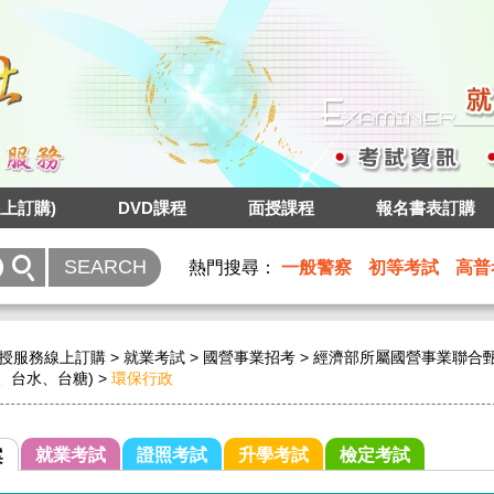
上訂購)
DVD課程
面授課程
報名書表訂購
熱門搜尋：
一般警察
初等考試
高普
授服務線上訂購
>
就業考試
>
國營事業招考
>
經濟部所屬國營事業聯合甄
、台水、台糖)
>
環保行政
就業考試
證照考試
升學考試
檢定考試
案