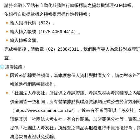
請持金融卡至貼有自動化服務跨行轉帳標誌之提款機辦理ATM轉帳。
依銀行自動提款機之轉帳提示操作進行轉帳：
輸入銀行代碼（822）。
輸入轉入帳號（1075-4066-4414）。
輸入轉帳金額。
完成轉帳後，請致電（02）2388-3311，我們將有專人為您核對處理
宜。
溫馨提醒：
因近來詐騙案件頻傳，為維護您個人資料與財產安全，請勿對來路
帳號進行網路轉帳操作。
「社團法人考友社」所提供之考試資訊、考試教材與考試輔導之內
價全國皆一致相同，所有營業據點與聯絡資訊均正式公告於官方網
（https://www.examiner.com.tw/）。近來有不肖同業以「考友社
謊稱其與「社團法人考友社」有合作關係、加盟關係分社等，實際
提供「社團法人考友社」所經營之商品與服務進行學員招攬行為，
務必親自查證以免受騙。