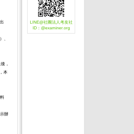
出
LINE@社團法人考友社
ID：
@examiner.org
0）、
送後，
，本
料
示辦