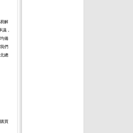
易解
爭議，
均備
我們
北總
購買