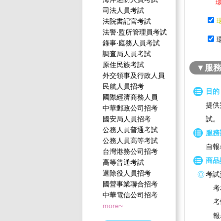
環境
司法人員考試
法院書記官考試
法警‧監所管理員考試
錄事‧庭務人員考試
調查局人員考試
原住民族考試
▼服
外交領事及行政人員
民航人員招考
目的
國際經濟商務人員
提供
中華郵政公司招考
國安局人員招考
試。
公務人員普通考試
服務
公務人員高等考試
自報
台灣港務公司招考
商品
高等普通考試
退除役人員招考
考試
國營事業聯合招考
考
中華電信公司招考
考
more~
報