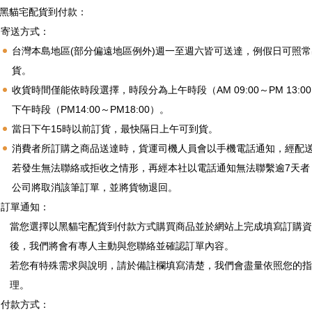
黑貓宅配貨到付款：
寄送方式：
台灣本島地區(部分偏遠地區例外)週一至週六皆可送達，例假日可照常
貨。
收貨時間僅能依時段選擇，時段分為上午時段（AM 09:00～PM 13:0
下午時段（PM14:00～PM18:00）。
當日下午15時以前訂貨，最快隔日上午可到貨。
消費者所訂購之商品送達時，貨運司機人員會以手機電話通知，經配
若發生無法聯絡或拒收之情形，再經本社以電話通知無法聯繫逾7天者
公司將取消該筆訂單，並將貨物退回。
訂單通知：
當您選擇以黑貓宅配貨到付款方式購買商品並於網站上完成填寫訂購資
後，我們將會有專人主動與您聯絡並確認訂單內容。
若您有特殊需求與說明，請於備註欄填寫清楚，我們會盡量依照您的指
理。
付款方式：