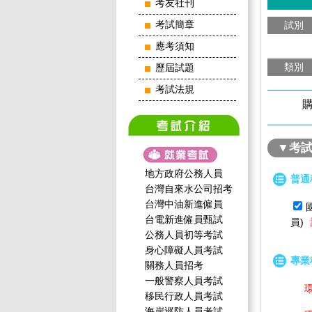
考友社刊
考試簡章
試別
應考須知
類別
歷屆試題
考試法規
購
▼考
地方政府公務人員
普通
台灣自來水公司招考
台灣中油新進僱員
台電新進僱員甄試
員)
公務人員初等考試
身心障礙人員考試
專業
關務人員招考
一般警察人員考試
環境
移民行政人員考試
海岸巡防人員考試