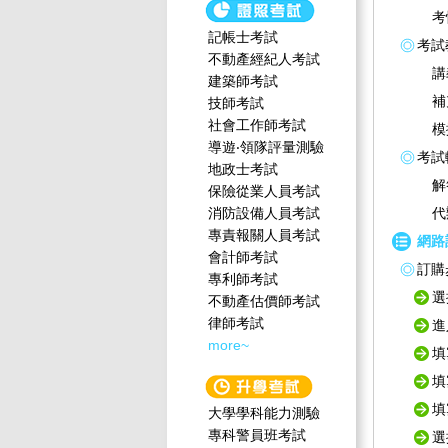
考
記帳士考試
考試
不動產經紀人考試
講
建築師考試
補
技師考試
社會工作師‍考試
模
導遊‧領隊評量測驗
考試
地政士考試
解
保險從業人員考試
消防設備人員考試
代
專責報關人員考試
網路
會計師考試
訂購
專利師考試
選
不動產估價師考試
律師考試
進
more~
填
填
填
大學學科能力測驗
專科警員班考試
選