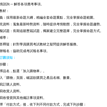
情諮詢 ─ 解答各項應考事項。
教材：
義：採用最新命題大綱，精編全套命題重點，完全掌握命題範圍。
充資料：蒐集最新時勢資料，隨時提供考情動態，完全掌握命題趨勢。
擬試題：長期追蹤歷屆試題，獨家建立完整題庫，完全掌握命題方式。
輔導：
答釋疑：針對學員購買考試教材之疑問提供解答服務。
辦報名：協助完成考試報名事項。
訂購須知：
步驟：
擇品名，點選「加入購物車」。
入「購物」頁面，確認欲購買之產品名稱、數量。
寫訂購人資料。
寫收貨人資料。
寫收發貨與其他備註事項資料。
擇「付款方式」後，依下列不同付款方式，完成下列步驟：