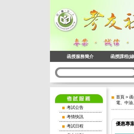
函授服務簡介
函授課程(線
首頁
>
函
電、中油
考試公告
考情快訊
優惠專
考試日程