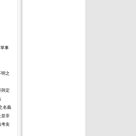
訂單事
不明之
容與定
站
」之名義
上並非
請考友