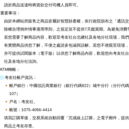
請於商品送達時將貨款交付司機人員即可。
重要事項：
由於本網站所販售之商品皆屬於智慧財產權，依行政院頒布之「通訊交
除權合理例外情事適用準則」之規定並不提供7天鑑賞期。為避免消費
若您需要了解商品內容，歡迎至考友社台北總社及各地分社現場，我們
有實體商品供您了解，不便之處請多包涵與諒解。若您不便親至現場，
亦可提供試閱版本（電子版）以供您了解商品內容，歡迎您向考友社台
社及各地分社洽詢。
ATM轉帳：
考友社帳戶資訊：
帳戶銀行：中國信託商業銀行（銀行代碼822）城中分行（分行代碼
107）
戶名：考友社。
帳號：1075-4066-4414
填寫訂購單後，交易系統自動回覆「完成線上訂購」之電子郵件，提供
商品之考友存查。