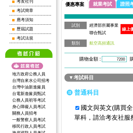
考友社刊
就業考試
證照
優惠專案
考試簡章
應考須知
試別
經濟部所屬事業
歷屆試題
線上
聯合甄試
考試法規
類別
航空高頻通訊
購物金額 :
地方政府公務人員
▼考試科目
台灣自來水公司招考
台灣中油新進僱員
普通科目
台電新進僱員甄試
公務人員初等考試
身心障礙人員考試
國文與英文(購買
關務人員招考
單科，請洽考友社服
一般警察人員考試
移民行政人員考試
海岸巡防人員考試