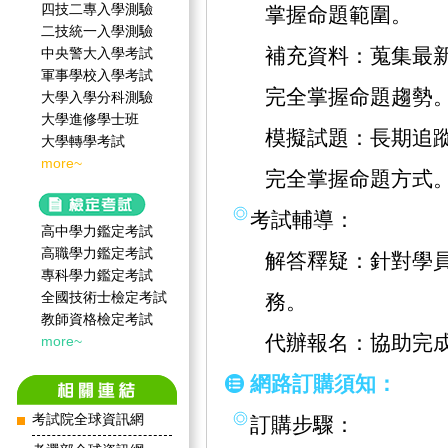
四技二專入學測驗
掌握命題範圍。
二技統一入學測驗
補充資料：蒐集最
中央警大入學考試
軍事學校入學考試
完全掌握命題趨勢
大學入學分科測驗
大學進修學士班
模擬試題：長期追
大學轉學考試
more~
完全掌握命題方式
考試輔導：
高中學力鑑定考試
高職學力鑑定考試
解答釋疑：針對學
專科學力鑑定考試
全國技術士檢定考試
務。
教師資格檢定考試
代辦報名：協助完
more~
網路訂購須知：
考試院全球資訊網
訂購步驟：