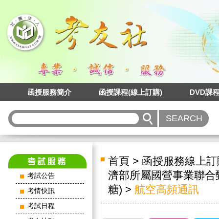
函授服務簡介
函授課程(線上訂購)
DVD課
首頁
>
函授服務線上訂
濟部所屬國營事業聯合
考試公告
糖)
>
航空高頻通訊
考情快訊
考試日程