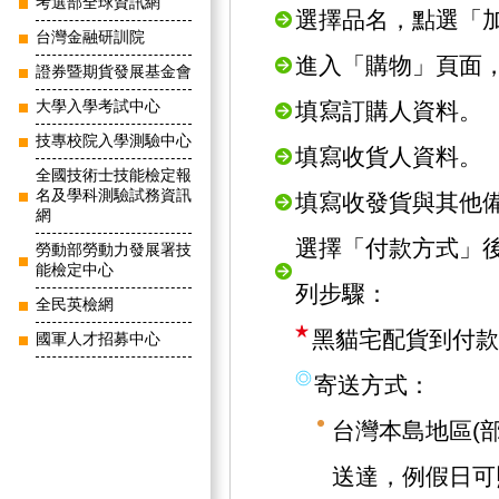
考選部全球資訊網
選擇品名，點選「
台灣金融研訓院
進入「購物」頁面
證券暨期貨發展基金會
大學入學考試中心
填寫訂購人資料。
技專校院入學測驗中心
填寫收貨人資料。
全國技術士技能檢定報
名及學科測驗試務資訊
填寫收發貨與其他
網
選擇「付款方式」
勞動部勞動力發展署技
能檢定中心
列步驟：
全民英檢網
黑貓宅配貨到付款
國軍人才招募中心
寄送方式：
台灣本島地區(
送達，例假日可