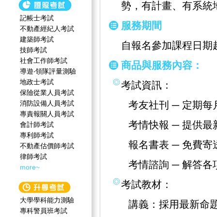
勢，有計畫、有系統
記帳士考試
服務期間
不動產經紀人考試
建築師考試
自報名參加課程日期
技師考試
社會工作師‍考試
商品與服務內容：
導遊‧領隊評量測驗
地政士考試
考試資訊：
保險從業人員考試
消防設備人員考試
考友社刊 ─ 定期
專責報關人員考試
考情快報 ─ 提供
會計師考試
專利師考試
報名書表 ─ 免費
不動產估價師考試
律師考試
考情諮詢 ─ 解答
more~
考試教材：
大學學科能力測驗
講義：採用最新命
專科警員班考試