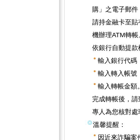
購」之電子郵件
請持金融卡至貼
機辦理ATM轉帳
依銀行自動提款
輸入銀行代碼（
輸入轉入帳號（1
輸入轉帳金額
完成轉帳後，請致
專人為您核對處
溫馨提醒：
因近來詐騙案