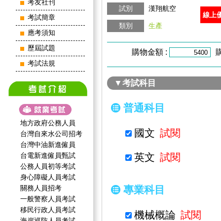
考友社刊
試別
漢翔航空
線上
考試簡章
類別
生產
應考須知
歷屆試題
購物金額 :
考試法規
▼考試科目
普通科目
地方政府公務人員
國文
試閱
台灣自來水公司招考
台灣中油新進僱員
台電新進僱員甄試
英文
試閱
公務人員初等考試
身心障礙人員考試
關務人員招考
專業科目
一般警察人員考試
移民行政人員考試
機械概論
試閱
海岸巡防人員考試