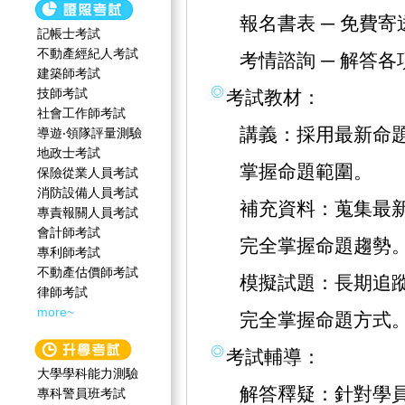
報名書表 ─ 免費
記帳士考試
不動產經紀人考試
考情諮詢 ─ 解答
建築師考試
技師考試
考試教材：
社會工作師‍考試
講義：採用最新命
導遊‧領隊評量測驗
地政士考試
掌握命題範圍。
保險從業人員考試
消防設備人員考試
補充資料：蒐集最
專責報關人員考試
會計師考試
完全掌握命題趨勢
專利師考試
不動產估價師考試
模擬試題：長期追
律師考試
more~
完全掌握命題方式
考試輔導：
大學學科能力測驗
解答釋疑：針對學
專科警員班考試