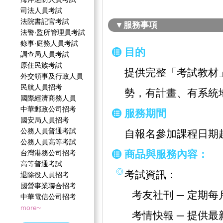
司法人員考試
法院書記官考試
▼服務事項
法警‧監所管理員考試
錄事‧庭務人員考試
目的
調查局人員考試
原住民族考試
提供完整「考試教材
外交領事及行政人員
民航人員招考
勢，有計畫、有系統
國際經濟商務人員
中華郵政公司招考
服務期間
國安局人員招考
公務人員普通考試
自報名參加課程日期
公務人員高等考試
商品與服務內容：
台灣港務公司招考
高等普通考試
考試資訊：
退除役人員招考
國營事業聯合招考
考友社刊 ─ 定期
中華電信公司招考
more~
考情快報 ─ 提供