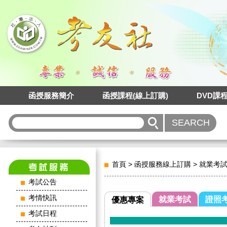
函授服務簡介
函授課程(線上訂購)
DVD課
首頁
>
函授服務線上訂購
>
就業考
考試公告
考情快訊
就業考試
證照
優惠專案
考試日程