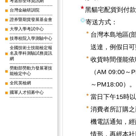
考選部全球資訊網
黑貓宅配貨到付款
台灣金融研訓院
證券暨期貨發展基金會
寄送方式：
大學入學考試中心
台灣本島地區(
技專校院入學測驗中心
送達，例假日可
全國技術士技能檢定報
名及學科測驗試務資訊
收貨時間僅能依
網
勞動部勞動力發展署技
（AM 09:00～
能檢定中心
全民英檢網
～PM18:00）。
國軍人才招募中心
當日下午15時
消費者所訂購之
機電話通知，經
情形，再經本社