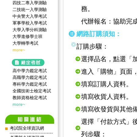
四技二專入學測驗
務。
二技統一入學測驗
中央警大入學考試
代辦報名：協助完
軍事學校入學考試
大學入學分科測驗
網路訂購須知：
大學進修學士班
大學轉學考試
訂購步驟：
more~
選擇品名，點選「
進入「購物」頁面
高中學力鑑定考試
高職學力鑑定考試
填寫訂購人資料。
專科學力鑑定考試
全國技術士檢定考試
填寫收貨人資料。
教師資格檢定考試
more~
填寫收發貨與其他
選擇「付款方式」
考試院全球資訊網
列步驟：