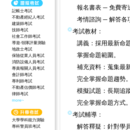
報名書表 ─ 免費
記帳士考試
不動產經紀人考試
考情諮詢 ─ 解答
建築師考試
技師考試
考試教材：
社會工作師‍考試
講義：採用最新命
導遊‧領隊評量測驗
地政士考試
掌握命題範圍。
保險從業人員考試
消防設備人員考試
補充資料：蒐集最
專責報關人員考試
會計師考試
完全掌握命題趨勢
專利師考試
不動產估價師考試
模擬試題：長期追
律師考試
more~
完全掌握命題方式
考試輔導：
大學學科能力測驗
解答釋疑：針對學
專科警員班考試