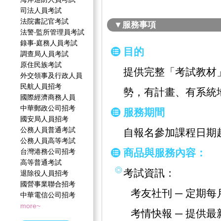
司法人員考試
法院書記官考試
▼服務事項
法警‧監所管理員考試
錄事‧庭務人員考試
目的
調查局人員考試
原住民族考試
提供完整「考試教材
外交領事及行政人員
民航人員招考
勢，有計畫、有系統
國際經濟商務人員
中華郵政公司招考
服務期間
國安局人員招考
公務人員普通考試
自報名參加課程日期
公務人員高等考試
商品與服務內容：
台灣港務公司招考
高等普通考試
考試資訊：
退除役人員招考
國營事業聯合招考
考友社刊 ─ 定期
中華電信公司招考
more~
考情快報 ─ 提供