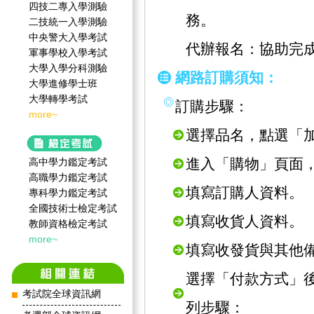
四技二專入學測驗
務。
二技統一入學測驗
中央警大入學考試
代辦報名：協助完
軍事學校入學考試
大學入學分科測驗
網路訂購須知：
大學進修學士班
大學轉學考試
訂購步驟：
more~
選擇品名，點選「
進入「購物」頁面
高中學力鑑定考試
高職學力鑑定考試
填寫訂購人資料。
專科學力鑑定考試
全國技術士檢定考試
填寫收貨人資料。
教師資格檢定考試
more~
填寫收發貨與其他
選擇「付款方式」
考試院全球資訊網
列步驟：