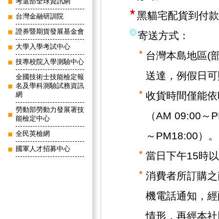
考選部全球資訊網
黑貓宅配貨到付款
台灣金融研訓院
證券暨期貨發展基金會
寄送方式：
大學入學考試中心
台灣本島地區(
技專校院入學測驗中心
送達，例假日可
全國技術士技能檢定報
名及學科測驗試務資訊
收貨時間僅能依
網
勞動部勞動力發展署技
（AM 09:00～
能檢定中心
全民英檢網
～PM18:00）。
國軍人才招募中心
當日下午15時
消費者所訂購之
機電話通知，經
情形，再經本社