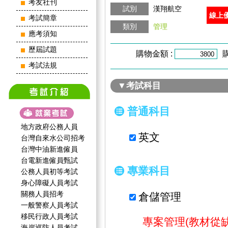
考友社刊
試別
漢翔航空
線上
考試簡章
類別
管理
應考須知
歷屆試題
購物金額 :
考試法規
▼考試科目
普通科目
地方政府公務人員
英文
台灣自來水公司招考
台灣中油新進僱員
台電新進僱員甄試
專業科目
公務人員初等考試
身心障礙人員考試
關務人員招考
倉儲管理
一般警察人員考試
移民行政人員考試
專案管理(教材從缺
海岸巡防人員考試