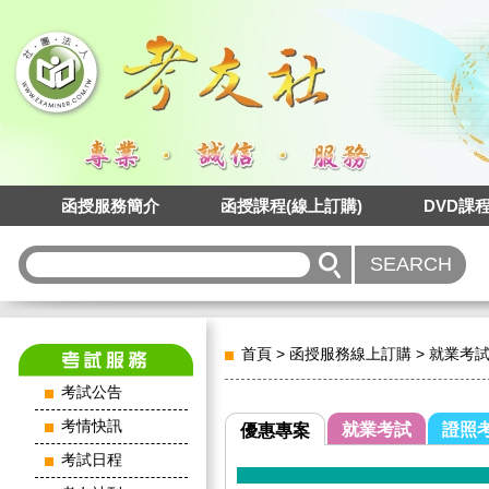
函授服務簡介
函授課程(線上訂購)
DVD課
首頁
>
函授服務線上訂購
>
就業考
考試公告
考情快訊
就業考試
證照
優惠專案
考試日程