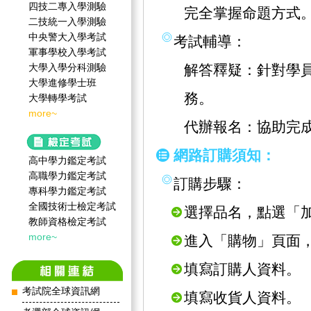
四技二專入學測驗
完全掌握命題方式
二技統一入學測驗
中央警大入學考試
考試輔導：
軍事學校入學考試
大學入學分科測驗
解答釋疑：針對學
大學進修學士班
務。
大學轉學考試
more~
代辦報名：協助完
網路訂購須知：
高中學力鑑定考試
高職學力鑑定考試
訂購步驟：
專科學力鑑定考試
全國技術士檢定考試
選擇品名，點選「
教師資格檢定考試
more~
進入「購物」頁面
填寫訂購人資料。
考試院全球資訊網
填寫收貨人資料。