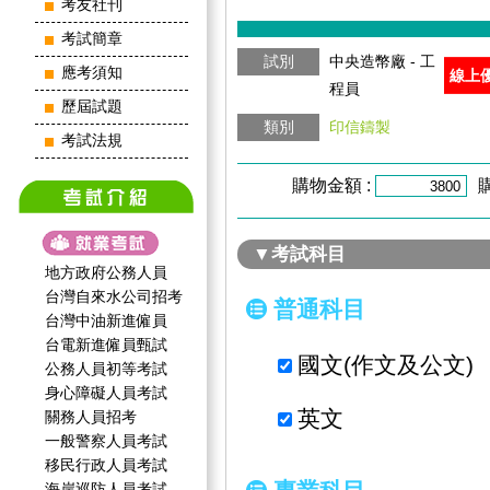
考友社刊
考試簡章
試別
中央造幣廠 - 工
應考須知
線上
程員
歷屆試題
類別
印信鑄製
考試法規
購物金額 :
▼考試科目
地方政府公務人員
台灣自來水公司招考
普通科目
台灣中油新進僱員
台電新進僱員甄試
國文(作文及公文)
公務人員初等考試
身心障礙人員考試
英文
關務人員招考
一般警察人員考試
移民行政人員考試
海岸巡防人員考試