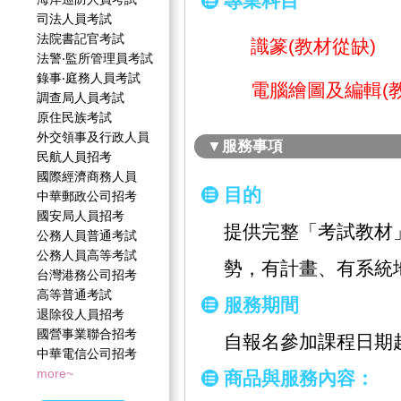
專業科目
司法人員考試
法院書記官考試
識篆(教材從缺)
法警‧監所管理員考試
錄事‧庭務人員考試
電腦繪圖及編輯(教
調查局人員考試
原住民族考試
外交領事及行政人員
▼服務事項
民航人員招考
國際經濟商務人員
目的
中華郵政公司招考
國安局人員招考
提供完整「考試教材
公務人員普通考試
公務人員高等考試
勢，有計畫、有系統
台灣港務公司招考
高等普通考試
服務期間
退除役人員招考
國營事業聯合招考
自報名參加課程日期
中華電信公司招考
more~
商品與服務內容：