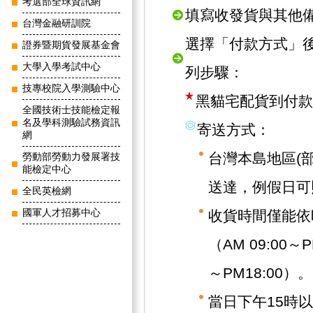
考選部全球資訊網
填寫收發貨與其他
台灣金融研訓院
選擇「付款方式」
證券暨期貨發展基金會
大學入學考試中心
列步驟：
技專校院入學測驗中心
黑貓宅配貨到付款
全國技術士技能檢定報
名及學科測驗試務資訊
寄送方式：
網
台灣本島地區(
勞動部勞動力發展署技
能檢定中心
送達，例假日可
全民英檢網
國軍人才招募中心
收貨時間僅能依
（AM 09:00～
～PM18:00）。
當日下午15時