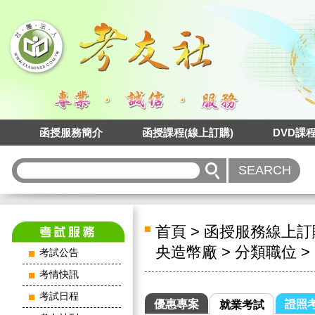
函授服務簡介
函授課程(線上訂購)
DVD課
首頁
>
函授服務線上訂
央造幣廠
>
分類職位
>
考試公告
考情快訊
考試日程
優惠專案
證照
就業考試