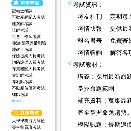
考試資訊：
記帳士考試
考友社刊 ─ 定期
不動產經紀人考試
建築師考試
考情快報 ─ 提供
技師考試
社會工作師‍考試
報名書表 ─ 免費
導遊‧領隊評量測驗
地政士考試
考情諮詢 ─ 解答
保險從業人員考試
消防設備人員考試
考試教材：
專責報關人員考試
會計師考試
講義：採用最新命
專利師考試
掌握命題範圍。
不動產估價師考試
律師考試
補充資料：蒐集最
more~
完全掌握命題趨勢
大學學科能力測驗
模擬試題：長期追
專科警員班考試