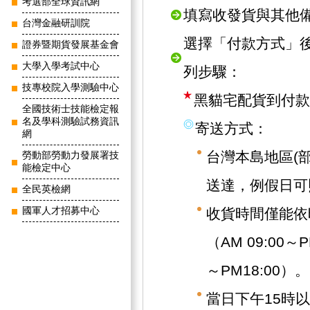
考選部全球資訊網
填寫收發貨與其他
台灣金融研訓院
選擇「付款方式」
證券暨期貨發展基金會
大學入學考試中心
列步驟：
技專校院入學測驗中心
黑貓宅配貨到付款
全國技術士技能檢定報
名及學科測驗試務資訊
寄送方式：
網
台灣本島地區(
勞動部勞動力發展署技
能檢定中心
送達，例假日可
全民英檢網
國軍人才招募中心
收貨時間僅能依
（AM 09:00～
～PM18:00）。
當日下午15時