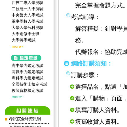
四技二專入學測驗
完全掌握命題方式
二技統一入學測驗
中央警大入學考試
考試輔導：
軍事學校入學考試
大學入學分科測驗
解答釋疑：針對學
大學進修學士班
務。
大學轉學考試
more~
代辦報名：協助完
網路訂購須知：
高中學力鑑定考試
高職學力鑑定考試
訂購步驟：
專科學力鑑定考試
全國技術士檢定考試
選擇品名，點選「
教師資格檢定考試
more~
進入「購物」頁面
填寫訂購人資料。
考試院全球資訊網
填寫收貨人資料。