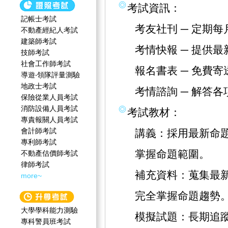
考試資訊：
記帳士考試
考友社刊 ─ 定期
不動產經紀人考試
建築師考試
考情快報 ─ 提供
技師考試
社會工作師‍考試
報名書表 ─ 免費
導遊‧領隊評量測驗
地政士考試
考情諮詢 ─ 解答
保險從業人員考試
消防設備人員考試
考試教材：
專責報關人員考試
會計師考試
講義：採用最新命
專利師考試
掌握命題範圍。
不動產估價師考試
律師考試
補充資料：蒐集最
more~
完全掌握命題趨勢
大學學科能力測驗
模擬試題：長期追
專科警員班考試