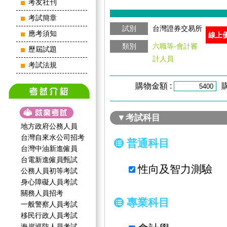
考友社刊
考試簡章
試別
台灣證券交易所
應考須知
線上
類別
六職等-會計審
歷屆試題
計人員
考試法規
購物金額 :
▼考試科目
地方政府公務人員
台灣自來水公司招考
普通科目
台灣中油新進僱員
台電新進僱員甄試
性向及智力測驗
公務人員初等考試
身心障礙人員考試
關務人員招考
專業科目
一般警察人員考試
移民行政人員考試
海岸巡防人員考試