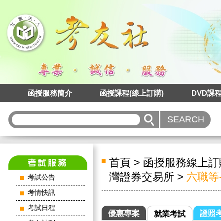
函授服務簡介
函授課程(線上訂購)
DVD課
首頁
>
函授服務線上訂
灣證券交易所
>
六職等
考試公告
考情快訊
考試日程
優惠專案
證照
就業考試