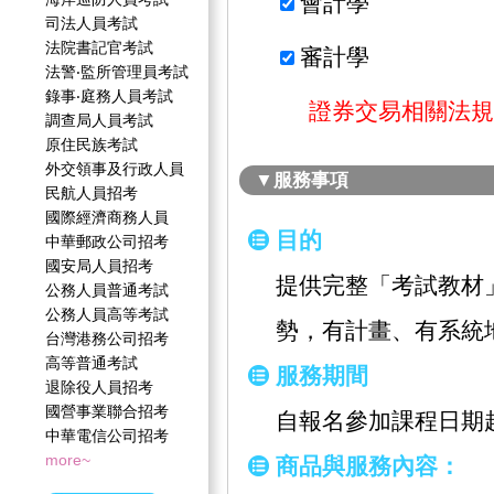
會計學
司法人員考試
法院書記官考試
審計學
法警‧監所管理員考試
錄事‧庭務人員考試
證券交易相關法規與
調查局人員考試
原住民族考試
外交領事及行政人員
▼服務事項
民航人員招考
國際經濟商務人員
目的
中華郵政公司招考
國安局人員招考
提供完整「考試教材
公務人員普通考試
公務人員高等考試
勢，有計畫、有系統
台灣港務公司招考
高等普通考試
服務期間
退除役人員招考
國營事業聯合招考
自報名參加課程日期
中華電信公司招考
more~
商品與服務內容：