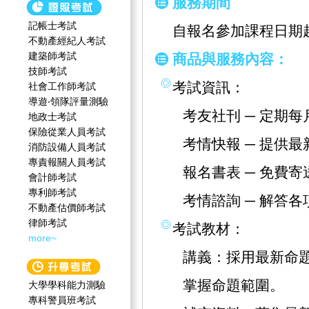
服務期間
記帳士考試
自報名參加課程日期
不動產經紀人考試
建築師考試
商品與服務內容：
技師考試
考試資訊：
社會工作師‍考試
導遊‧領隊評量測驗
考友社刊 ─ 定期
地政士考試
保險從業人員考試
考情快報 ─ 提供
消防設備人員考試
專責報關人員考試
報名書表 ─ 免費
會計師考試
專利師考試
考情諮詢 ─ 解答
不動產估價師考試
律師考試
考試教材：
more~
講義：採用最新命
掌握命題範圍。
大學學科能力測驗
專科警員班考試