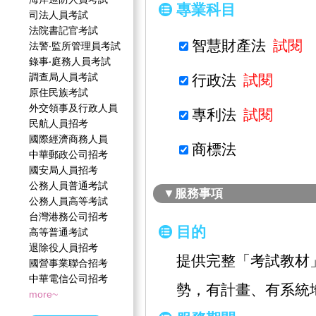
專業科目
司法人員考試
法院書記官考試
智慧財產法
試閱
法警‧監所管理員考試
錄事‧庭務人員考試
調查局人員考試
行政法
試閱
原住民族考試
外交領事及行政人員
專利法
試閱
民航人員招考
國際經濟商務人員
商標法
中華郵政公司招考
國安局人員招考
公務人員普通考試
▼服務事項
公務人員高等考試
台灣港務公司招考
目的
高等普通考試
退除役人員招考
提供完整「考試教材
國營事業聯合招考
中華電信公司招考
勢，有計畫、有系統
more~