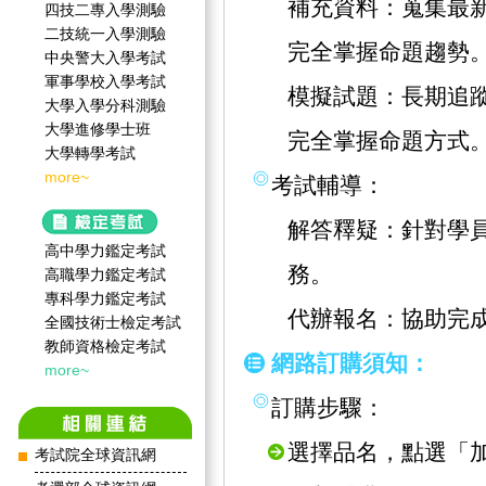
補充資料：蒐集最
四技二專入學測驗
二技統一入學測驗
完全掌握命題趨勢
中央警大入學考試
軍事學校入學考試
模擬試題：長期追
大學入學分科測驗
大學進修學士班
完全掌握命題方式
大學轉學考試
more~
考試輔導：
解答釋疑：針對學
高中學力鑑定考試
務。
高職學力鑑定考試
專科學力鑑定考試
代辦報名：協助完
全國技術士檢定考試
教師資格檢定考試
網路訂購須知：
more~
訂購步驟：
選擇品名，點選「
考試院全球資訊網