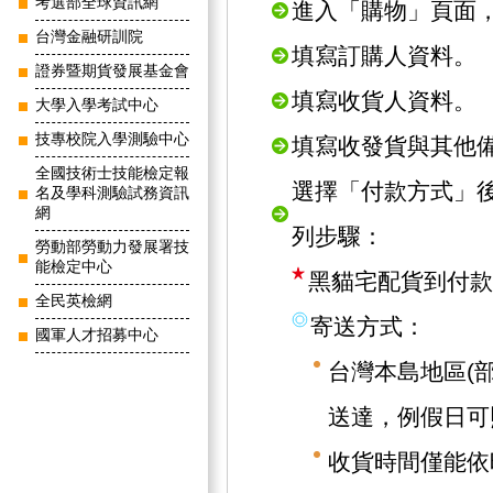
考選部全球資訊網
進入「購物」頁面
台灣金融研訓院
填寫訂購人資料。
證券暨期貨發展基金會
填寫收貨人資料。
大學入學考試中心
技專校院入學測驗中心
填寫收發貨與其他
全國技術士技能檢定報
選擇「付款方式」
名及學科測驗試務資訊
網
列步驟：
勞動部勞動力發展署技
能檢定中心
黑貓宅配貨到付款
全民英檢網
寄送方式：
國軍人才招募中心
台灣本島地區(
送達，例假日可
收貨時間僅能依