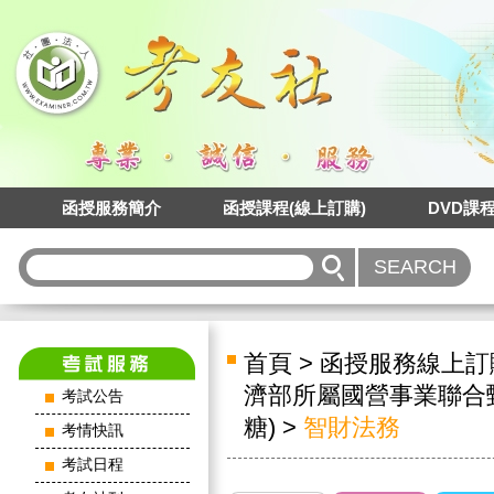
函授服務簡介
函授課程(線上訂購)
DVD課
首頁
>
函授服務線上訂
濟部所屬國營事業聯合
考試公告
糖)
>
智財法務
考情快訊
考試日程