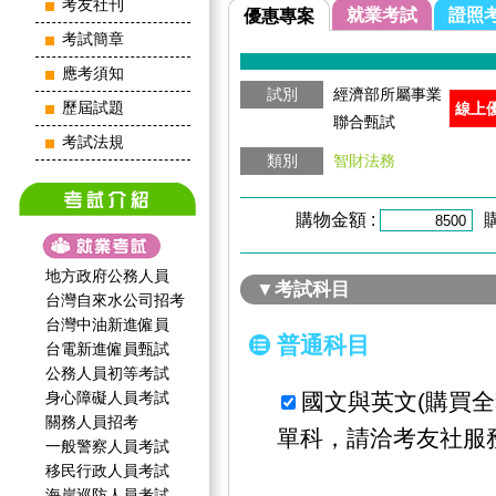
考友社刊
就業考試
證照
優惠專案
考試簡章
應考須知
試別
經濟部所屬事業
歷屆試題
線上
聯合甄試
考試法規
類別
智財法務
購物金額 :
地方政府公務人員
▼考試科目
台灣自來水公司招考
台灣中油新進僱員
普通科目
台電新進僱員甄試
公務人員初等考試
身心障礙人員考試
國文與英文(購買
關務人員招考
單科，請洽考友社服
一般警察人員考試
移民行政人員考試
海岸巡防人員考試