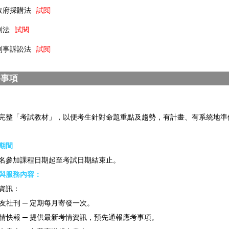
政府採購法
試閱
刑法
試閱
刑事訴訟法
試閱
務事項
完整「考試教材」，以便考生針對命題重點及趨勢，有計畫、有系統地準
期間
名參加課程日期起至考試日期結束止。
與服務內容：
資訊：
友社刊 ─ 定期每月寄發一次。
情快報 ─ 提供最新考情資訊，預先通報應考事項。