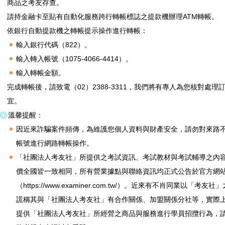
商品之考友存查。
請持金融卡至貼有自動化服務跨行轉帳標誌之提款機辦理ATM轉帳。
依銀行自動提款機之轉帳提示操作進行轉帳：
輸入銀行代碼（822）。
輸入轉入帳號（1075-4066-4414）。
輸入轉帳金額。
完成轉帳後，請致電（02）2388-3311，我們將有專人為您核對處理
宜。
溫馨提醒：
因近來詐騙案件頻傳，為維護您個人資料與財產安全，請勿對來路
帳號進行網路轉帳操作。
「社團法人考友社」所提供之考試資訊、考試教材與考試輔導之內
價全國皆一致相同，所有營業據點與聯絡資訊均正式公告於官方網
（https://www.examiner.com.tw/）。近來有不肖同業以「考友社
謊稱其與「社團法人考友社」有合作關係、加盟關係分社等，實際
提供「社團法人考友社」所經營之商品與服務進行學員招攬行為，