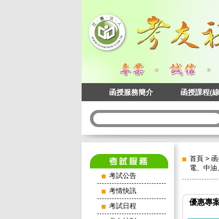
函授服務簡介
函授課程(線
首頁
>
函
電、中油
考試公告
考情快訊
優惠專
考試日程