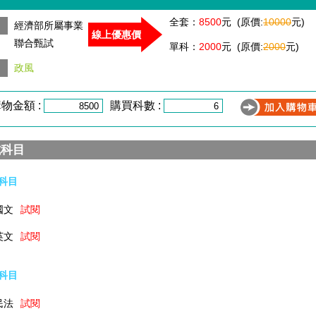
全套：
8500
元 (原價:
10000
元)
經濟部所屬事業
線上優惠價
聯合甄試
單科：
2000
元 (原價:
2000
元)
政風
物金額 :
購買科數 :
試科目
科目
國文
試閱
英文
試閱
科目
民法
試閱