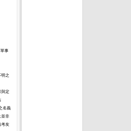
訂單事
不明之
容與定
站
」之名義
上並非
請考友