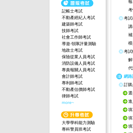
報
考
記帳士考試
不動產經紀人考試
考試
建築師考試
講
技師考試
補
社會工作師‍考試
模
導遊‧領隊評量測驗
地政士考試
考試
保險從業人員考試
解
消防設備人員考試
代
專責報關人員考試
會計師考試
網路
專利師考試
訂購
不動產估價師考試
選
律師考試
進
more~
填
填
大學學科能力測驗
填
專科警員班考試