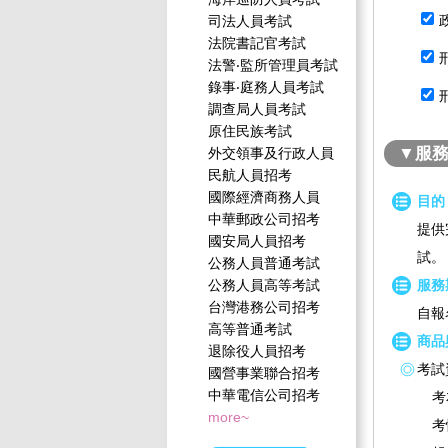
司法人員考試
法院書記官考試
法警‧監所管理員考試
錄事‧庭務人員考試
調查局人員考試
原住民族考試
▼服
外交領事及行政人員
民航人員招考
國際經濟商務人員
目的
中華郵政公司招考
提供
國安局人員招考
試。
公務人員普通考試
公務人員高等考試
服務
台灣港務公司招考
自報
高等普通考試
商品
退除役人員招考
考試
國營事業聯合招考
中華電信公司招考
考
more~
考