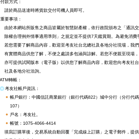
付款方式：
請於商品送達時將貨款交付司機人員即可。
重要事項：
由於本網站所販售之商品皆屬於智慧財產權，依行政院頒布之「通訊交
除權合理例外情事適用準則」之規定並不提供7天鑑賞期。為避免消費
若您需要了解商品內容，歡迎至考友社台北總社及各地分社現場，我們
有實體商品供您了解，不便之處請多包涵與諒解。若您不便親至現場，
亦可提供試閱版本（電子版）以供您了解商品內容，歡迎您向考友社台
社及各地分社洽詢。
ATM轉帳：
考友社帳戶資訊：
帳戶銀行：中國信託商業銀行（銀行代碼822）城中分行（分行代碼
107）
戶名：考友社。
帳號：1075-4066-4414
填寫訂購單後，交易系統自動回覆「完成線上訂購」之電子郵件，提供