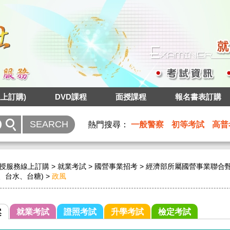
上訂購)
DVD課程
面授課程
報名書表訂購
熱門搜尋：
一般警察
初等考試
高普
授服務線上訂購
>
就業考試
>
國營事業招考
>
經濟部所屬國營事業聯合甄
、台水、台糖)
>
政風
就業考試
證照考試
升學考試
檢定考試
案