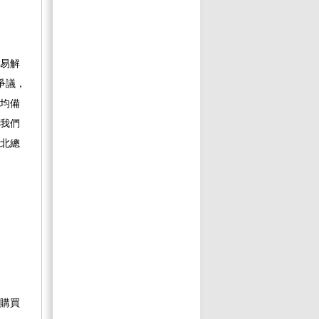
易解
爭議，
均備
我們
北總
購買