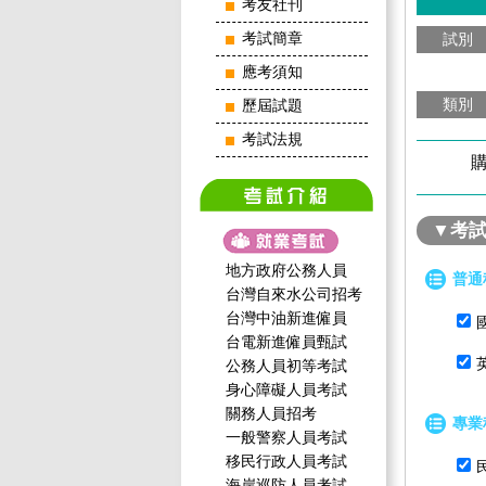
考友社刊
考試簡章
試別
應考須知
類別
歷屆試題
考試法規
購
▼考
地方政府公務人員
普通
台灣自來水公司招考
台灣中油新進僱員
台電新進僱員甄試
公務人員初等考試
身心障礙人員考試
關務人員招考
專業
一般警察人員考試
移民行政人員考試
海岸巡防人員考試