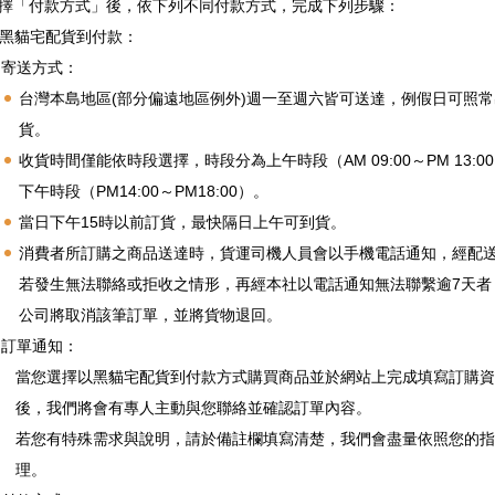
擇「付款方式」後，依下列不同付款方式，完成下列步驟：
黑貓宅配貨到付款：
寄送方式：
台灣本島地區(部分偏遠地區例外)週一至週六皆可送達，例假日可照常
貨。
收貨時間僅能依時段選擇，時段分為上午時段（AM 09:00～PM 13:0
下午時段（PM14:00～PM18:00）。
當日下午15時以前訂貨，最快隔日上午可到貨。
消費者所訂購之商品送達時，貨運司機人員會以手機電話通知，經配
若發生無法聯絡或拒收之情形，再經本社以電話通知無法聯繫逾7天者
公司將取消該筆訂單，並將貨物退回。
訂單通知：
當您選擇以黑貓宅配貨到付款方式購買商品並於網站上完成填寫訂購資
後，我們將會有專人主動與您聯絡並確認訂單內容。
若您有特殊需求與說明，請於備註欄填寫清楚，我們會盡量依照您的指
理。