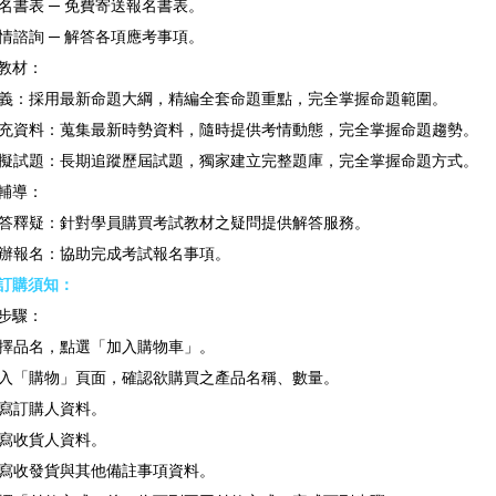
名書表 ─ 免費寄送報名書表。
情諮詢 ─ 解答各項應考事項。
教材：
義：採用最新命題大綱，精編全套命題重點，完全掌握命題範圍。
充資料：蒐集最新時勢資料，隨時提供考情動態，完全掌握命題趨勢。
擬試題：長期追蹤歷屆試題，獨家建立完整題庫，完全掌握命題方式。
輔導：
答釋疑：針對學員購買考試教材之疑問提供解答服務。
辦報名：協助完成考試報名事項。
訂購須知：
步驟：
擇品名，點選「加入購物車」。
入「購物」頁面，確認欲購買之產品名稱、數量。
寫訂購人資料。
寫收貨人資料。
寫收發貨與其他備註事項資料。