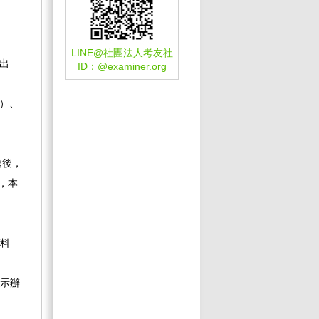
LINE@社團法人考友社
出
ID：
@examiner.org
0）、
送後，
，本
料
示辦