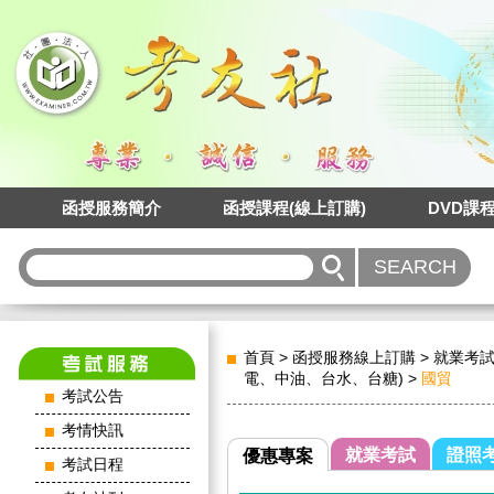
函授服務簡介
函授課程(線上訂購)
DVD課
首頁
>
函授服務線上訂購
>
就業考
電、中油、台水、台糖)
>
國貿
考試公告
考情快訊
就業考試
證照
優惠專案
考試日程