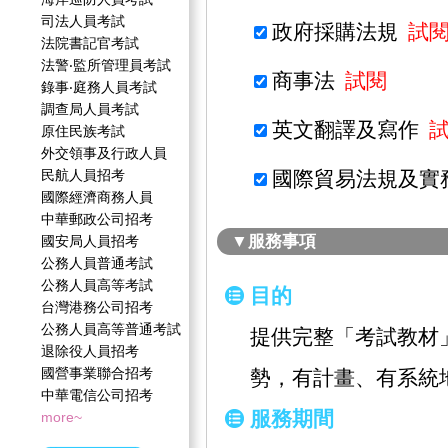
司法人員考試
政府採購法規
試
法院書記官考試
法警‧監所管理員考試
商事法
試閱
錄事‧庭務人員考試
調查局人員考試
英文翻譯及寫作
原住民族考試
外交領事及行政人員
民航人員招考
國際貿易法規及實
國際經濟商務人員
中華郵政公司招考
▼服務事項
國安局人員招考
公務人員普通考試
公務人員高等考試
目的
台灣港務公司招考
公務人員高等普通考試
提供完整「考試教材
退除役人員招考
國營事業聯合招考
勢，有計畫、有系統
中華電信公司招考
服務期間
more~