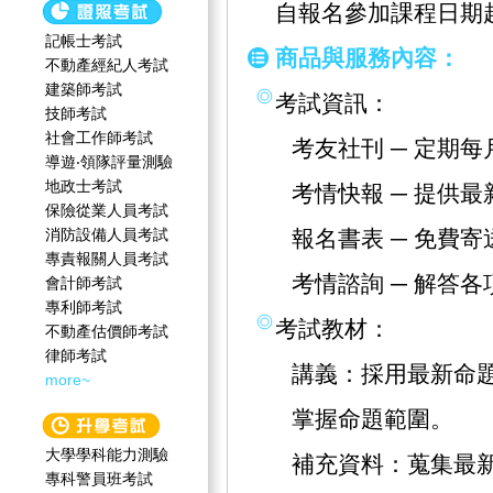
自報名參加課程日期
記帳士考試
商品與服務內容：
不動產經紀人考試
建築師考試
考試資訊：
技師考試
社會工作師‍考試
考友社刊 ─ 定期
導遊‧領隊評量測驗
地政士考試
考情快報 ─ 提供
保險從業人員考試
消防設備人員考試
報名書表 ─ 免費
專責報關人員考試
考情諮詢 ─ 解答
會計師考試
專利師考試
考試教材：
不動產估價師考試
律師考試
講義：採用最新命
more~
掌握命題範圍。
大學學科能力測驗
補充資料：蒐集最
專科警員班考試