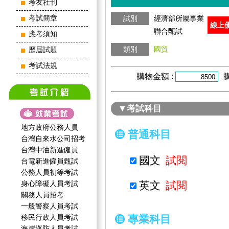
考友社刊
考試簡章
試別
經濟部所屬事業
線上
聯合甄試
應考須知
類別
國貿
歷屆試題
考試法規
購物金額 :
▼考試科目
地方政府公務人員
普通科目
台灣自來水公司招考
台灣中油新進僱員
國文
試閱
台電新進僱員甄試
公務人員初等考試
身心障礙人員考試
英文
試閱
關務人員招考
一般警察人員考試
移民行政人員考試
專業科目
海岸巡防人員考試