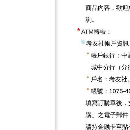
商品內容，歡迎
詢。
ATM轉帳：
考友社帳戶資訊
帳戶銀行：中
城中分行（分行
戶名：考友社
帳號：1075-40
填寫訂購單後，
購」之電子郵件
請持金融卡至貼