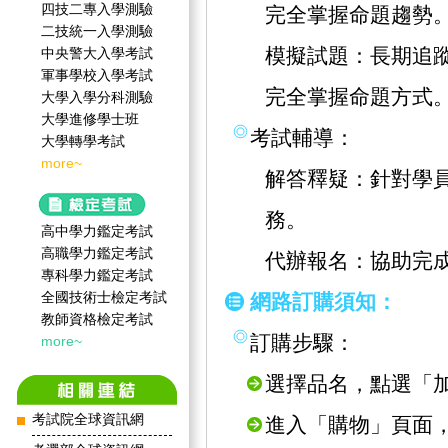
四技二專入學測驗
完全掌握命題趨勢
二技統一入學測驗
模擬試題：長期追
中央警大入學考試
軍事學校入學考試
完全掌握命題方式
大學入學分科測驗
大學進修學士班
考試輔導：
大學轉學考試
more~
解答釋疑：針對學
務。
高中學力鑑定考試
高職學力鑑定考試
代辦報名：協助完
專科學力鑑定考試
全國技術士檢定考試
網路訂購須知：
教師資格檢定考試
訂購步驟：
more~
選擇品名，點選「
考試院全球資訊網
進入「購物」頁面