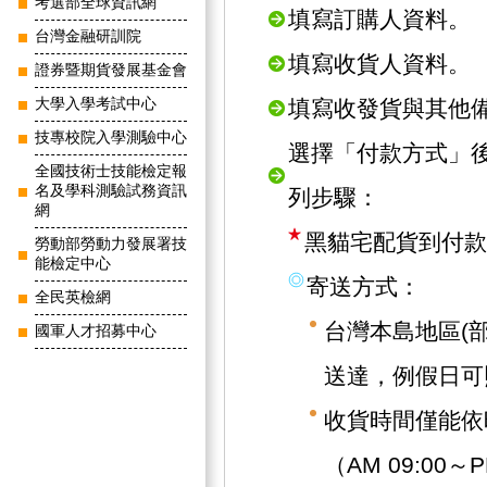
考選部全球資訊網
填寫訂購人資料。
台灣金融研訓院
填寫收貨人資料。
證券暨期貨發展基金會
大學入學考試中心
填寫收發貨與其他
技專校院入學測驗中心
選擇「付款方式」
全國技術士技能檢定報
名及學科測驗試務資訊
列步驟：
網
黑貓宅配貨到付款
勞動部勞動力發展署技
能檢定中心
寄送方式：
全民英檢網
台灣本島地區(
國軍人才招募中心
送達，例假日可
收貨時間僅能依
（AM 09:00～