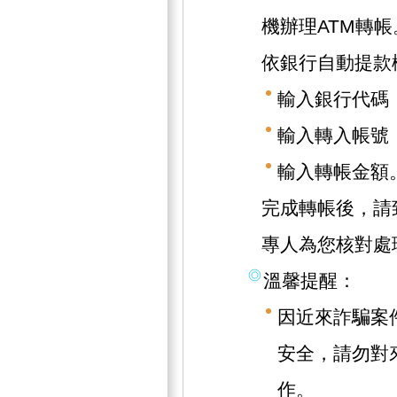
機辦理ATM轉帳
依銀行自動提款
輸入銀行代碼（
輸入轉入帳號（1
輸入轉帳金額
完成轉帳後，請致
專人為您核對處
溫馨提醒：
因近來詐騙案
安全，請勿對
作。