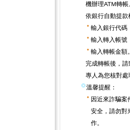
機辦理ATM轉帳
依銀行自動提款
輸入銀行代碼（
輸入轉入帳號（1
輸入轉帳金額
完成轉帳後，請致
專人為您核對處
溫馨提醒：
因近來詐騙案
安全，請勿對
作。