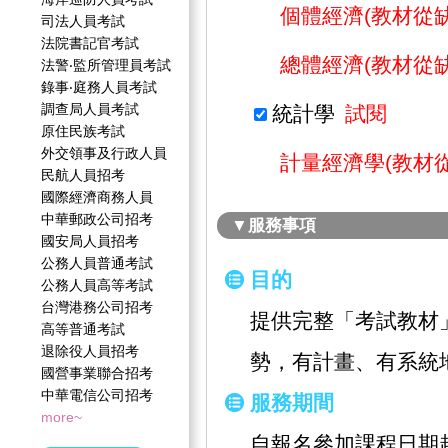
個體經濟(教材從缺
司法人員考試
法院書記官考試
總體經濟(教材從缺
法警‧監所管理員考試
錄事‧庭務人員考試
調查局人員考試
統計學
試閱
原住民族考試
外交領事及行政人員
計量經濟學(教材從
民航人員招考
國際經濟商務人員
中華郵政公司招考
▼服務事項
國安局人員招考
公務人員普通考試
目的
公務人員高等考試
台灣港務公司招考
提供完整「考試教材
高等普通考試
退除役人員招考
勢，有計畫、有系統
國營事業聯合招考
中華電信公司招考
服務期間
more~
自報名參加課程日期