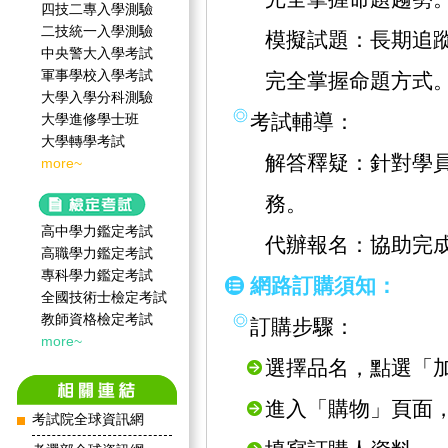
四技二專入學測驗
二技統一入學測驗
模擬試題：長期追
中央警大入學考試
軍事學校入學考試
完全掌握命題方式
大學入學分科測驗
考試輔導：
大學進修學士班
大學轉學考試
解答釋疑：針對學
more~
務。
高中學力鑑定考試
代辦報名：協助完
高職學力鑑定考試
專科學力鑑定考試
網路訂購須知：
全國技術士檢定考試
教師資格檢定考試
訂購步驟：
more~
選擇品名，點選「
進入「購物」頁面
考試院全球資訊網