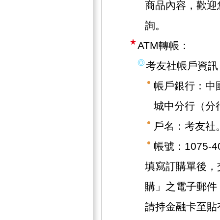
商品內容，歡迎
詢。
ATM轉帳：
考友社帳戶資訊
帳戶銀行：中
城中分行（分行
戶名：考友社
帳號：1075-40
填寫訂購單後，
購」之電子郵件
請持金融卡至貼