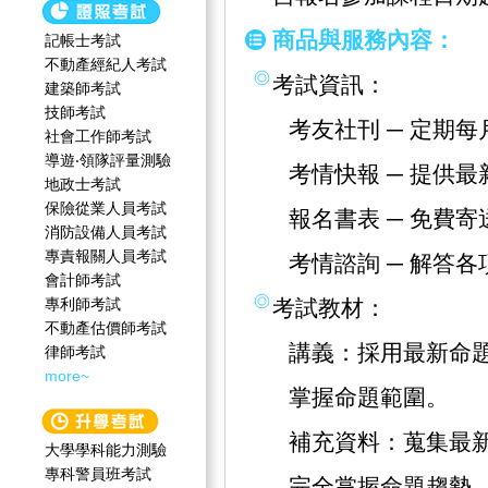
商品與服務內容：
記帳士考試
不動產經紀人考試
考試資訊：
建築師考試
技師考試
考友社刊 ─ 定期
社會工作師‍考試
導遊‧領隊評量測驗
考情快報 ─ 提供
地政士考試
保險從業人員考試
報名書表 ─ 免費
消防設備人員考試
專責報關人員考試
考情諮詢 ─ 解答
會計師考試
專利師考試
考試教材：
不動產估價師考試
講義：採用最新命
律師考試
more~
掌握命題範圍。
補充資料：蒐集最
大學學科能力測驗
專科警員班考試
完全掌握命題趨勢