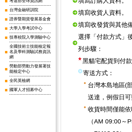
填寫訂購人資料。
考選部全球資訊網
台灣金融研訓院
填寫收貨人資料。
證券暨期貨發展基金會
填寫收發貨與其他
大學入學考試中心
選擇「付款方式」
技專校院入學測驗中心
全國技術士技能檢定報
列步驟：
名及學科測驗試務資訊
網
黑貓宅配貨到付款
勞動部勞動力發展署技
能檢定中心
寄送方式：
全民英檢網
台灣本島地區(
國軍人才招募中心
送達，例假日可
收貨時間僅能依
（AM 09:00～