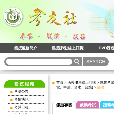
函授服務簡介
函授課程(線上訂購)
DVD課
首頁
>
函授服務線上訂購
>
就業考
電、中油、台水、台糖)
>
經濟
考試公告
考情快訊
就業考試
證照
優惠專案
考試日程