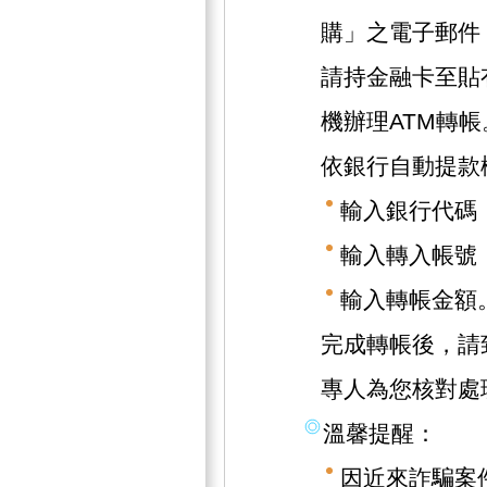
購」之電子郵件
請持金融卡至貼
機辦理ATM轉帳
依銀行自動提款
輸入銀行代碼（
輸入轉入帳號（1
輸入轉帳金額
完成轉帳後，請致
專人為您核對處
溫馨提醒：
因近來詐騙案