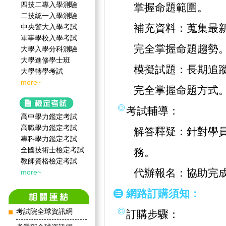
四技二專入學測驗
掌握命題範圍。
二技統一入學測驗
補充資料：蒐集最
中央警大入學考試
軍事學校入學考試
完全掌握命題趨勢
大學入學分科測驗
大學進修學士班
模擬試題：長期追
大學轉學考試
more~
完全掌握命題方式
考試輔導：
高中學力鑑定考試
高職學力鑑定考試
解答釋疑：針對學
專科學力鑑定考試
全國技術士檢定考試
務。
教師資格檢定考試
代辦報名：協助完
more~
網路訂購須知：
考試院全球資訊網
訂購步驟：