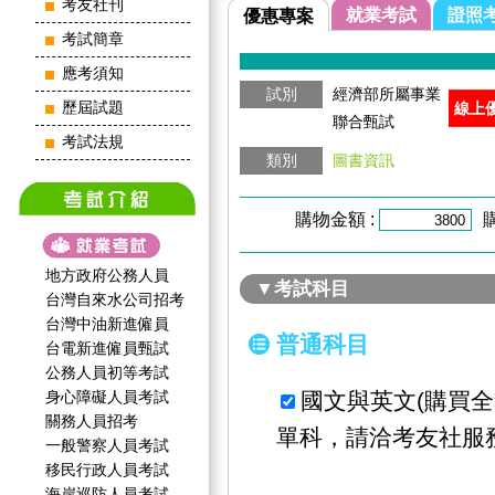
考友社刊
就業考試
證照
優惠專案
考試簡章
應考須知
試別
經濟部所屬事業
歷屆試題
線上
聯合甄試
考試法規
類別
圖書資訊
購物金額 :
地方政府公務人員
▼考試科目
台灣自來水公司招考
台灣中油新進僱員
普通科目
台電新進僱員甄試
公務人員初等考試
身心障礙人員考試
國文與英文(購買
關務人員招考
單科，請洽考友社服
一般警察人員考試
移民行政人員考試
海岸巡防人員考試