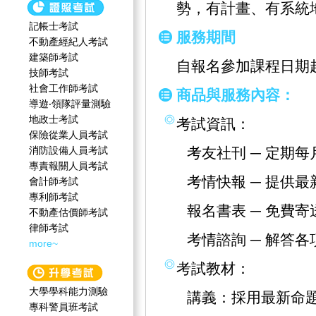
勢，有計畫、有系統
記帳士考試
服務期間
不動產經紀人考試
建築師考試
自報名參加課程日期
技師考試
社會工作師‍考試
商品與服務內容：
導遊‧領隊評量測驗
地政士考試
考試資訊：
保險從業人員考試
消防設備人員考試
考友社刊 ─ 定期
專責報關人員考試
考情快報 ─ 提供
會計師考試
專利師考試
報名書表 ─ 免費
不動產估價師考試
律師考試
考情諮詢 ─ 解答
more~
考試教材：
大學學科能力測驗
講義：採用最新命
專科警員班考試