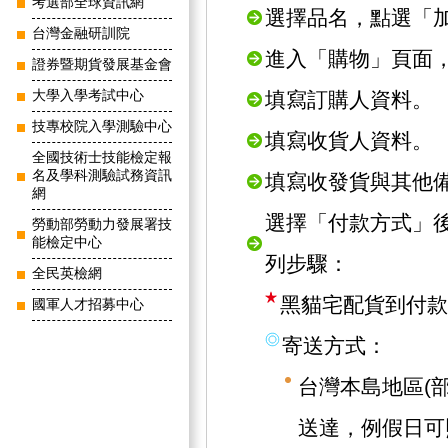
考選部全球資訊網
選擇品名，點選「
台灣金融研訓院
進入「購物」頁面
證券暨期貨發展基金會
大學入學考試中心
填寫訂購人資料。
技專校院入學測驗中心
填寫收貨人資料。
全國技術士技能檢定報
名及學科測驗試務資訊
填寫收發貨與其他
網
選擇「付款方式」
勞動部勞動力發展署技
能檢定中心
列步驟：
全民英檢網
黑貓宅配貨到付款
國軍人才招募中心
寄送方式：
台灣本島地區(
送達，例假日可