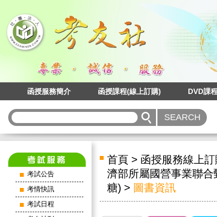
函授服務簡介
函授課程(線上訂購)
DVD課
首頁
>
函授服務線上訂
濟部所屬國營事業聯合
考試公告
糖)
>
圖書資訊
考情快訊
考試日程