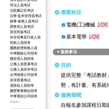
司法人員考試
法院書記官考試
專業科目
法警‧監所管理員考試
錄事‧庭務人員考試
電機(工)機械
試閱
調查局人員考試
原住民族考試
基本電學
試閱
外交領事及行政人員
民航人員招考
國際經濟商務人員
▼服務事項
中華郵政公司招考
國安局人員招考
公務人員普通考試
目的
公務人員高等考試
提供完整「考試教材
台灣港務公司招考
高等普通考試
勢，有計畫、有系統
退除役人員招考
國營事業聯合招考
服務期間
中華電信公司招考
more~
自報名參加課程日期