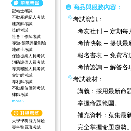
商品與服務內容：
記帳士考試
不動產經紀人考試
考試資訊：
建築師考試
技師考試
考友社刊 ─ 定期
社會工作師‍考試
考情快報 ─ 提供
導遊‧領隊評量測驗
地政士考試
報名書表 ─ 免費
保險從業人員考試
消防設備人員考試
考情諮詢 ─ 解答
專責報關人員考試
會計師考試
考試教材：
專利師考試
不動產估價師考試
講義：採用最新命
律師考試
more~
掌握命題範圍。
補充資料：蒐集最
大學學科能力測驗
完全掌握命題趨勢
專科警員班考試