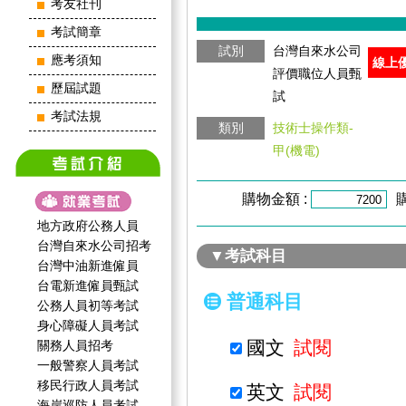
考友社刊
考試簡章
試別
台灣自來水公司
應考須知
線上
評價職位人員甄
歷屆試題
試
考試法規
類別
技術士操作類-
甲(機電)
購物金額 :
地方政府公務人員
台灣自來水公司招考
▼考試科目
台灣中油新進僱員
台電新進僱員甄試
普通科目
公務人員初等考試
身心障礙人員考試
國文
試閱
關務人員招考
一般警察人員考試
移民行政人員考試
英文
試閱
海岸巡防人員考試