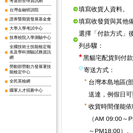
考選部全球資訊網
填寫收貨人資料。
台灣金融研訓院
證券暨期貨發展基金會
填寫收發貨與其他
大學入學考試中心
選擇「付款方式」
技專校院入學測驗中心
列步驟：
全國技術士技能檢定報
名及學科測驗試務資訊
黑貓宅配貨到付款
網
勞動部勞動力發展署技
寄送方式：
能檢定中心
台灣本島地區(
全民英檢網
國軍人才招募中心
送達，例假日可
收貨時間僅能依
（AM 09:00～
～PM18:00）。