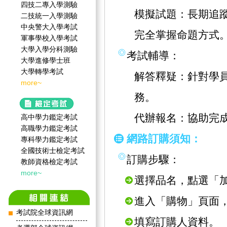
四技二專入學測驗
模擬試題：長期追
二技統一入學測驗
中央警大入學考試
完全掌握命題方式
軍事學校入學考試
大學入學分科測驗
考試輔導：
大學進修學士班
大學轉學考試
解答釋疑：針對學
more~
務。
代辦報名：協助完
高中學力鑑定考試
高職學力鑑定考試
網路訂購須知：
專科學力鑑定考試
全國技術士檢定考試
訂購步驟：
教師資格檢定考試
more~
選擇品名，點選「
進入「購物」頁面
考試院全球資訊網
填寫訂購人資料。