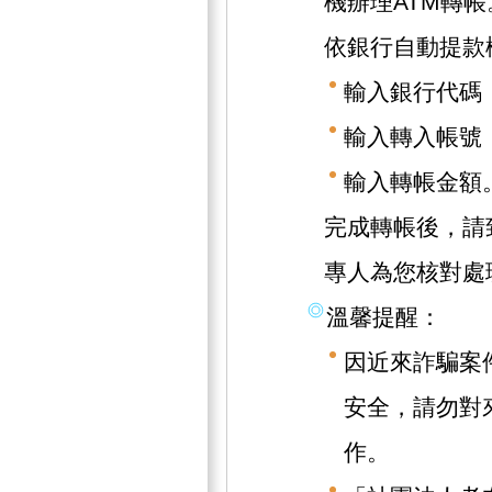
機辦理ATM轉帳
依銀行自動提款
輸入銀行代碼（
輸入轉入帳號（1
輸入轉帳金額
完成轉帳後，請致
專人為您核對處
溫馨提醒：
因近來詐騙案
安全，請勿對
作。