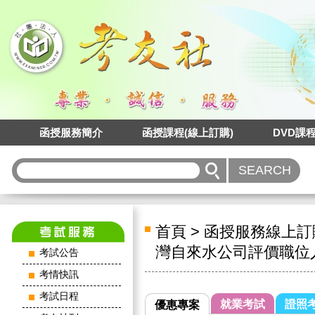
函授服務簡介
函授課程(線上訂購)
DVD課
首頁
>
函授服務線上訂
灣自來水公司評價職位
考試公告
考情快訊
考試日程
就業考試
證照
優惠專案