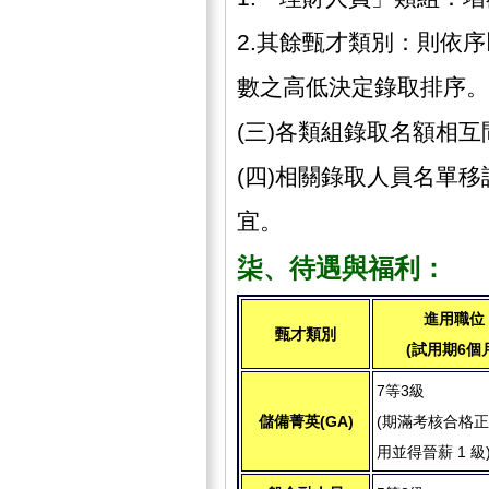
2.其餘甄才類別：則依序以
數之高低決定錄取排序。
(三)各類組錄取名額相
(四)相關錄取人員名單
宜。
柒、待遇與福利：
進用職位
甄才類別
(試用期6個
7等3級
儲備菁英(GA)
(期滿考核合格
用並得晉薪 1 級