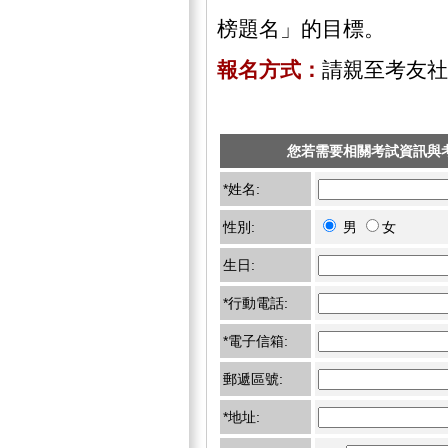
榜題名」的目標。
報名方式：
請親至考友社
您若需要相關考試資訊與
*姓名:
性別:
男
女
生日:
*行動電話:
*電子信箱:
郵遞區號:
*地址: