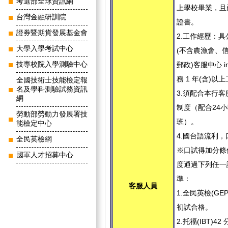
考選部全球資訊網
上學校畢業，且
台灣金融研訓院
證書。
證券暨期貨發展基金會
2.工作經歷：
大學入學考試中心
(不含農漁會、
技專校院入學測驗中心
郵政)客服中心 in
務 1 年(含)以
全國技術士技能檢定報
名及學科測驗試務資訊
3.須配合本行
網
制度（配合24
勞動部勞動力發展署技
班）。
能檢定中心
4.國台語流利
全民英檢網
※口試得加分條
國軍人才招募中心
度通過下列任一
準：
客服人員
1.全民英檢(GE
初試合格。
2.托福(IBT)42