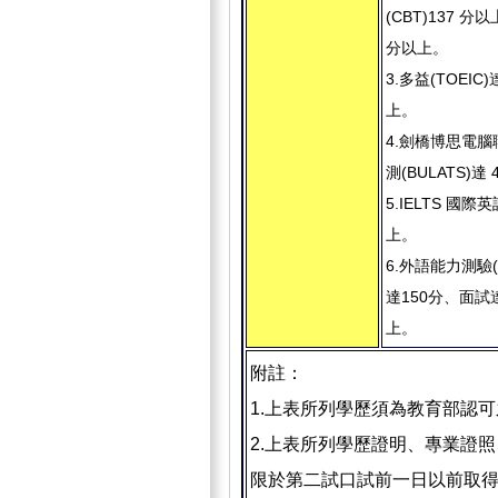
(CBT)137 分以
分以上。
3.多益(TOEIC)
上。
4.劍橋博思電
測(BULATS)達
5.IELTS 國際
上。
6.外語能力測驗(
達150分、面試達
上。
附註：
1.上表所列學歷須為教育部認
2.上表所列學歷證明、專業證
限於第二試口試前一日以前取