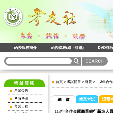
函授服務簡介
函授課程(線上訂購)
DVD課
首頁
>
考試簡章
>
總覽
>
113年合
考試公告
考情快訊
就業考試
證照
總 覽
考試日程
113年合作金庫商業銀行新進人