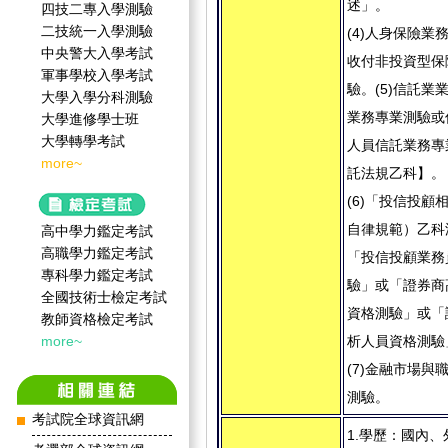
述」。
四技二專入學測驗
二技統一入學測驗
(4)人身保險業
中央警大入學考試
收付非投資型保
軍事學校入學考試
驗。(5)信託業
大學入學分科測驗
業務專業測驗或
大學進修學士班
大學轉學考試
人員信託業務專
more~
託法規乙科】。
(6)「投信投顧
自律規範）乙科
高中學力鑑定考試
高職學力鑑定考試
「投信投顧業務
專科學力鑑定考試
驗」或「證券商
全國技術士檢定考試
資格測驗」或「
教師資格檢定考試
more~
析人員資格測驗
(7)金融市場與
測驗。
考試院全球資訊網
1.學歷：國內