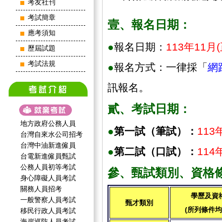
考友社刊
考試簡章
壹、報名日期：
應考須知
●
報名日期：
113年11
歷屆試題
考試法規
●
報名方式：一律採「
網
訊報名。
貳、考試日期：
地方政府公務人員
●
第一試（筆試）：
113
台灣自來水公司招考
台灣中油新進僱員
●
第二試（口試）：
114
台電新進僱員甄試
公務人員初等考試
參、甄試類別、資格
身心障礙人員考試
關務人員招考
學歷及資
一般警察人員考試
甄才類別
(所列條件均
移民行政人員考試
海岸巡防人員考試