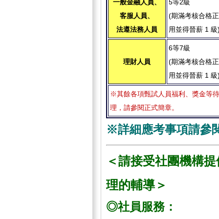
一般金融人員、
5等2級
客服人員、
(期滿考核合格
法遵法務人員
用並得晉薪 1 級
6等7級
理財人員
(期滿考核合格
用並得晉薪 1 級
※其餘各項甄試人員福利、獎金等
理，請參閱正式簡章。
※詳細應考事項請參
＜請接受社團機構提
理的輔導＞
◎社員服務：