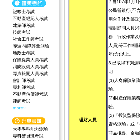
2.自107年1月
公民營銀行(不
記帳士考試
不動產經紀人考試
用合作社及郵政
建築師考試
理財顧問人員(
技師考試
務、行政作業及
社會工作師‍考試
人員)等工作相
導遊‧領隊評量測驗
地政士考試
年(含)以上。
保險從業人員考試
3.已取得下列
消防設備人員考試
明：
專責報關人員考試
會計師考試
(1)人身保險業
專利師考試
驗。
不動產估價師考試
(2)財產保險業
律師考試
驗。
more~
(3)「投資型保
理財人員
資格測驗」或「
大學學科能力測驗
商品概要、金融
專科警員班考試