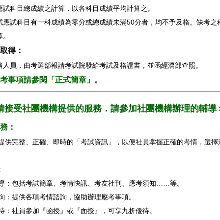
應試科目總成績之計算，以各科目成績平均計算之。
試應試科目有一科成績為零分或總成績未滿50分者，均不予及格。缺考之
算。
取得：
格人員，由考選部報請考試院發給考試及格證書，並函經濟部查照。
考事項請參閱「正式簡章」。
請接受社團機構提供的服務．請參加社團機構辦理的輔導
務：
提供完整、正確、即時的「考試資訊」，以便社員掌握正確的考情，選擇
。
：
報導：包括考試簡章、考情快訊、考友社刊、應考須知……等。
諮詢：提供各項考情諮詢，協助辦理應考事項。
優待：社員參加『函授』或『面授』，可享九折優待。