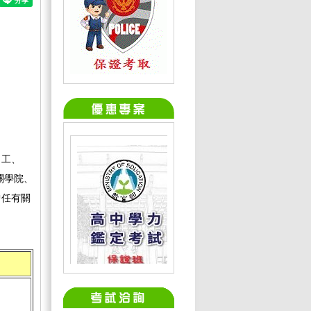
、工、
關學院、
曾任有關