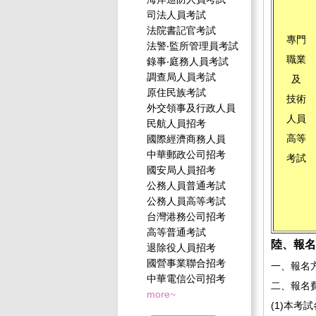
司法人員考試
法院書記官考試
專門
法警‧監所管理員考試
職業
錄事‧庭務人員考試
調查局人員考試
及
原住民族考試
技術
外交領事及行政人員
人員
民航人員招考
高等
國際經濟商務人員
中華郵政公司招考
考試
國安局人員招考
公務人員普通考試
公務人員高等考試
台灣港務公司招考
高等普通考試
陸、報名
退除役人員招考
國營事業聯合招考
一、報名
中華電信公司招考
二、報名
more~
(1)本考