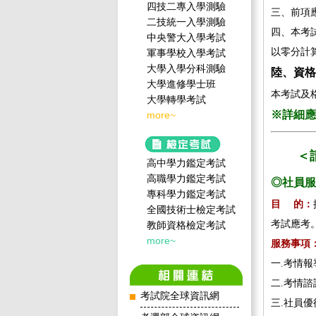
四技二專入學測驗
三、前項
二技統一入學測驗
四、本考
中央警大入學考試
以零分計
軍事學校入學考試
大學入學分科測驗
陸、資格
大學進修學士班
本考試及
大學轉學考試
※詳細應
more~
＜
高中學力鑑定考試
高職學力鑑定考試
◎社員服
專科學力鑑定考試
目 的：
全國技術士檢定考試
考試應考
教師資格檢定考試
more~
服務事項
一.考情
二.考情
考試院全球資訊網
三.社員