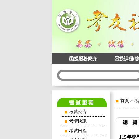
函授服務簡介
函授課程(線
首頁
>
考
考試公告
考情快訊
總 覽
考試日程
115年