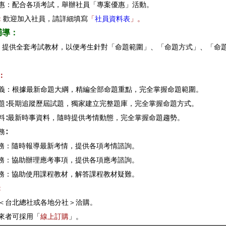
優惠：配合各項考試，舉辦社員「專案優惠」活動。
：
歡迎加入社員，請詳細填寫
「
社員資料表
」。
輔導：
：
提供全套考試教材，以便考生針對「命題範圍」、「命題方式」、「命
。
：
講義：根據最新命題大綱，精編全部命題重點，完全掌握命題範圍。
試題∶長期追蹤歷屆試題，獨家建立完整題庫，完全掌握命題方式。
資料∶最新時事資料，隨時提供考情動態，完全掌握命題趨勢。
務∶
情服務：隨時報導最新考情，提供各項考情諮詢。
考服務：協助辦理應考事項，提供各項應考諮詢。
程服務：協助使用課程教材，解答課程教材疑難。
式：
至＜台北總社或各地分社＞洽購。
親來者可採用「
線上訂購
」。