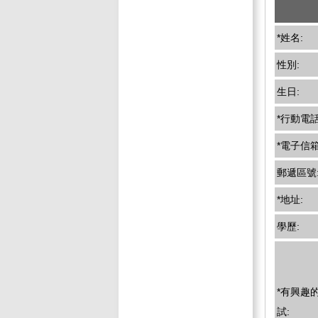
*姓名:
性別:
生日:
*行動電話
*電子信箱
郵遞區號
*地址:
學歷:
*有興趣
試: