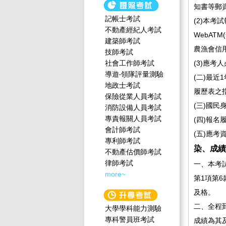
知書等郵
記帳士考試
(2)本
不動產經紀人考試
WebAT
建築師考試
農漁會信用
技師考試
社會工作師‍考試
(3)應
導遊‧領隊評量測驗
(二)最
地政士考試
履歷表之
保險從業人員考試
(三)國民
消防設備人員考試
專責報關人員考試
(四)報名
會計師考試
(五)應考
專利師考試
染、成績
不動產估價師考試
律師考試
一、本考
more~
第1項第
及格。
二、全程
大學學科能力測驗
專科警員班考試
成績為其