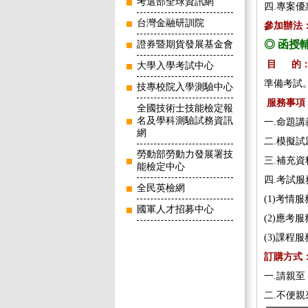
考選部全球資訊網
四.專案
台灣金融研訓院
參加辦法
◎ 函授
證券暨期貨發展基金會
目 的
大學入學考試中心
準備考試
技專校院入學測驗中心
服務事項
全國技術士技能檢定報
名及學科測驗試務資訊
一.命題
網
二.模擬
勞動部勞動力發展署技
三.補充
能檢定中心
四.考試服
全民英檢網
(1)考
國軍人才招募中心
(2)應
(3)課
訂購方
一.請親
二.不便