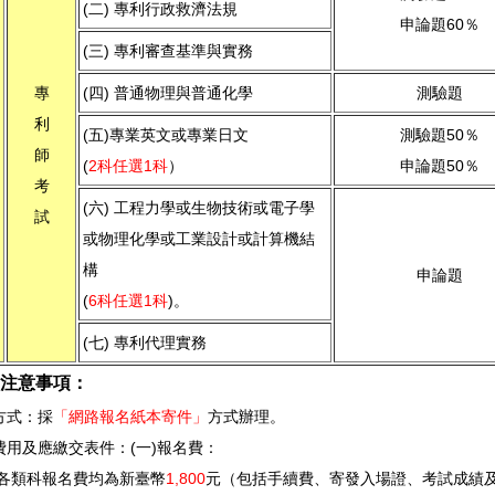
(二) 專利行政救濟法規
申論題60％
(三) 專利審查基準與實務
專
(四) 普通物理與普通化學
測驗題
利
(五)專業英文或專業日文
測驗題50％
師
(
2科任選1科
）
申論題50％
考
(六) 工程力學或生物技術或電子學
試
或物理化學或工業設計或計算機結
構
申論題
(
6科任選1科
)。
(七) 專利代理實務
注意事項：
方式：採
「網路報名紙本寄件」
方式辦理。
費用及應繳交表件：(一)報名費：
試各類科報名費均為新臺幣
1,800
元（包括手續費、寄發入場證、考試成績