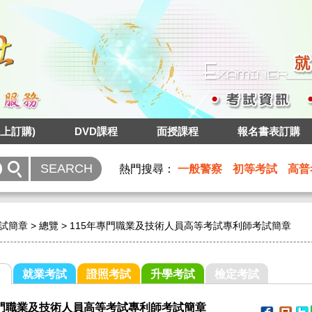
上訂購)
DVD課程
面授課程
報名書表訂購
熱門搜尋：
一般警察
初等考試
高普
試簡章
>
總覽
>
115年專門職業及技術人員高等考試專利師考試簡章
就業考試
證照考試
升學考試
檢定考試
專門職業及技術人員高等考試專利師考試簡章