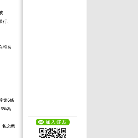
或
銀行、
在報名
達第6條
6%為
一名之總