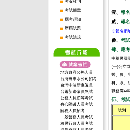
考友社刊
考試簡章
壹、
報名
應考須知
貳、
報名
歷屆試題
※報名網
考試法規
參、
考試
肆、應考
中華民國
(一)公
地方政府公務人員
醫、農、
台灣自來水公司招考
科、系、
台灣中油新進僱員
職務滿4
台電新進僱員甄試
公務人員初等考試
伍、考試
身心障礙人員考試
試別
關務人員招考
一般警察人員考試
移民行政人員考試
海岸巡防人員考試