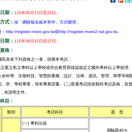
日期：
115年05月12日至21日
。
方式：
採「網路報名紙本寄件」方式辦理。
址：
http://register.moex.gov.tw
或
http://register.moex2.nat.gov.tw
。
日期：
115年08月15日至17日
。
資格：
國民具有下列資格之一者，得應本考試：
立或立案之私立專科以上學校或符合教育部採認規定之國外專科以上學校理
生命科學、生物科技、智慧財產權、設計、法律、資訊、管理、商學等相
組、所、學程畢業，領有畢業證書。(二)普通考試技術類科考試及格，並
年，有證明文件。
科目：
類別
考試科目
題 型
(一) 專利法規
測驗題40％