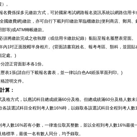
資）。
考試報名費係採多元繳款方式，可於國家考試網路報名資訊系統以網路信用卡
M(全國繳費網)繳款，亦可自行下載列印繳款單臨櫃繳款(便利商店、郵局、
部等)或ATM轉帳繳款。
考人必須將繳款完成之收執聯（或信用卡繳款紀錄）黏貼至報名履歷表背面。
近1年內1吋正面脫帽半身相片。(背面請書寫姓名、報考考區、類科，並固貼
指定處。)
身分證正背面影本各1份。
履歷表1張(請自行下載報名書表，並一律以白色A4紙張單面列印。)
資格證明文件。
計算：
試及格方式，以應試科目總成績滿60分及格。但總成績滿60分及格人數未
6款各該選試科目全程到考人數16%時，以錄取各該選試科目全程到考人數1
到考人數16%若有小數，一律進位取其整數，並以全程到考人數16%最後
及格標準，最後一名有數人同分，均予錄取。