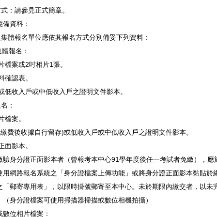
費方式：請參見正式簡章。
應備資料：
生及集體報名單位應依其報名方式分別備妥下列資料：
集體報名：
相片檔案或2吋相片1張。
資料確認表。
名費或低收入戶或中低收入戶之證明文件影本。
報名：
相片檔案。
名費(繳費後收據自行留存)或低收入戶或中低收入戶之證明文件影本。
證正面影本。
繳驗身分證正面影本者（曾報考本中心91學年度後任一考試者免繳），應
使用網路報名系統之「身分證檔案上傳功能」或將身分證正面影本黏貼於
之「郵寄專用表」，以限時掛號郵寄至本中心。未於期限內繳交者，以未
。（身分證檔案可使用掃描器掃描或數位相機拍攝）
或數位相片檔案：