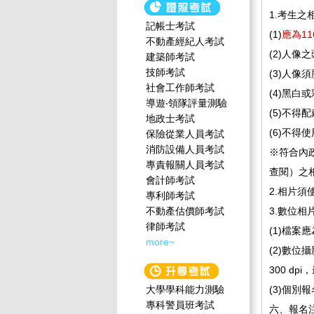
1.考生
記帳士考試
(1)
應為1
不動產經紀人考試
(2)人像
建築師考試
技師考試
(3)人像
社會工作師‍考試
(4)黑
導遊‧領隊評量測驗
(5)不得
地政士考試
(6)不得
保險從業人員考試
消防設備人員考試
※符合內政部
專責報關人員考試
查閱）之
會計師考試
2.相片
專利師考試
不動產估價師考試
3.數位
律師考試
(1)檔
more~
(2)數位
300 dp
大學學科能力測驗
(3)個別
專科警員班考試
六、報名