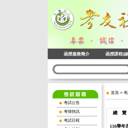
函授服務簡介
函授課程(線
首頁
>
考
考試公告
考情快訊
總 覽
考試日程
116學