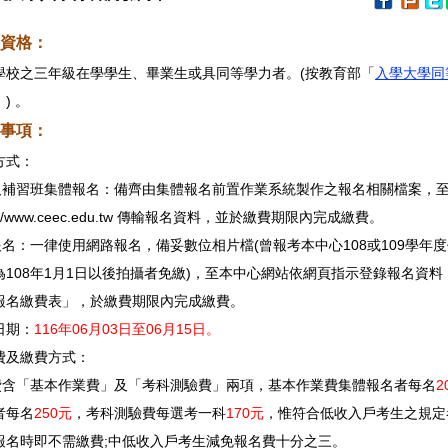
資格：
學校之三年級在學學生、畢業生或具同等學力者。(按教育部「
入學大學同
」) 。
事項：
方式：
校及補習班集體報名：備齊由集體報名前置作業系統製作之報名相關檔案，
p://www.ceec.edu.tw 傳輸報名資料，並於繳費期限內完成繳費。
報名：一律使用網路報名，備妥數位相片檔(曾報考本中心108或109學年
為108年1月1日以後拍攝者免繳)，至本中心網站依網頁指示登錄報名資料
報名繳費表」，於繳費期限內完成繳費。
日期：
116年06月03日至
06月
15日。
費及繳費方式：
名費含「基本作業費」及「考科測驗費」兩項，基本作業費集體報名者每名
2
者每名
250元
，考科測驗費每選考一科
170元
，惟符合低收入戶考生之規定
報名時即不需繳費;中低收入戶考生減免報名費十分之三。