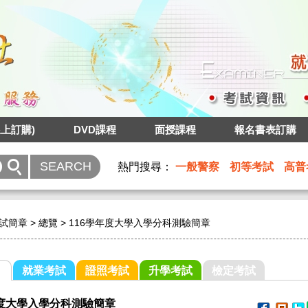
上訂購)
DVD課程
面授課程
報名書表訂購
熱門搜尋：
一般警察
初等考試
高普
試簡章
>
總覽
>
116學年度大學入學分科測驗簡章
就業考試
證照考試
升學考試
檢定考試
年度大學入學分科測驗簡章