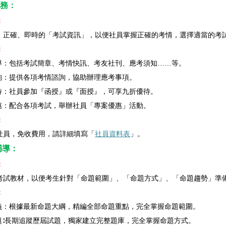
務：
：
、正確、即時的「考試資訊」，以便社員掌握正確的考情，選擇適當的考
：
報導：包括考試簡章、考情快訊、考友社刊、應考須知……等。
諮詢：提供各項考情諮詢，協助辦理應考事項。
優待：社員參加『函授』或『面授』，可享九折優待。
優惠：配合各項考試，舉辦社員「專案優惠」活動。
：
社員，免收費用，請詳細填寫「
社員資料表
」。
輔導：
：
考試教材，以便考生針對「命題範圍」、「命題方式」、「命題趨勢」準
：
講義：根據最新命題大綱，精編全部命題重點，完全掌握命題範圍。
試題∶長期追蹤歷屆試題，獨家建立完整題庫，完全掌握命題方式。