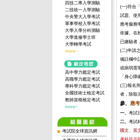
四技二專入學測驗
(一)符
二技統一入學測驗
試題、使
中央警大入學考試
軍事學校入學考試
應考服務
大學入學分科測驗
依據。在
大學進修學士班
已繳驗者
大學轉學考試
(二)申
more~
備註欄中
或病弱需
高中學力鑑定考試
「身心障
高職學力鑑定考試
(三)報
專科學力鑑定考試
全國技術士檢定考試
者，除取
教師資格檢定考試
參、
應考
more~
一、
考試
二、
考試
國文、英
考試院全球資訊網
考科目不