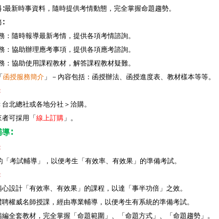
資料∶最新時事資料，隨時提供考情動態，完全掌握命題趨勢。
∶
情服務：隨時報導最新考情，提供各項考情諮詢。
考服務：協助辦理應考事項，提供各項應考諮詢。
程服務：協助使用課程教材，解答課程教材疑難。
「
函授服務簡介
」－內容包括：函授辦法、函授進度表、教材樣本等等。
：
至＜台北總社或各地分社＞洽購。
來者可採用「
線上訂購
」。
導∶
：
的「考試輔導」，以便考生「有效率、有效果」的準備考試。
：
：精心設計「有效率、有效果」的課程，以達「事半功倍」之效。
：禮聘權威名師授課，經由專業輔導，以便考生有系統的準備考試。
：精編全套教材，完全掌握「命題範圍」、「命題方式」、「命題趨勢」。