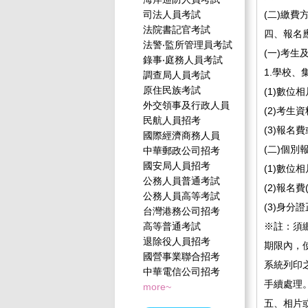
司法人員考試
(二)繳
法院書記官考試
四、報名
法警‧監所管理員考試
(一)考
錄事‧庭務人員考試
1.學校、
調查局人員考試
原住民族考試
(1)數位
外交領事及行政人員
(2)考生
民航人員招考
(3)報
國際經濟商務人員
(二)個別
中華郵政公司招考
國安局人員招考
(1)數位
公務人員普通考試
(2)報
公務人員高等考試
(3)身分
台灣港務公司招考
高等普通考試
※註：須
退除役人員招考
期限內，
國營事業聯合招考
系統列印
中華電信公司招考
手續處理
more~
五、相片