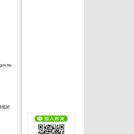
v.tw
不得低於