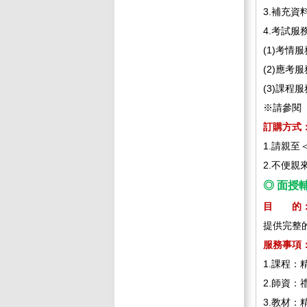
3.補充
4.考試服務
(1)考
(2)應
(3)課
※請參閱
訂購方式
1.請親
2.不便親
◎ 面授輔
目 的
提供完整
服務事項
1.課程
2.師資
3.教材