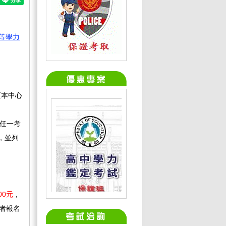
等學力
至本中心
度任一考
，並列
00元
，
者報名