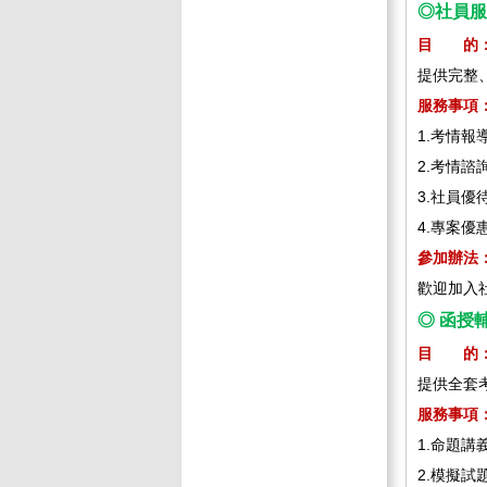
◎社員服
目 的
提供完整
服務事項
1.考情
2.考情
3.社員
4.專案
參加辦法
歡迎加入
◎ 函授
目 的
提供全套
服務事項
1.命題
2.模擬