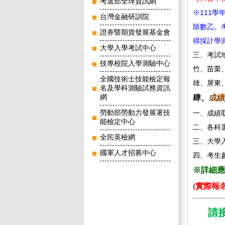
考選部全球資訊網
※111
台灣金融研訓院
除數乙。
證券暨期貨發展基金會
得採計學
大學入學考試中心
三、考試
技專校院入學測驗中心
竹、苗栗
全國技術士技能檢定報
雄、屏東
名及學科測驗試務資訊
網
肆、
成績
勞動部勞動力發展署技
一、成績
能檢定中心
二、各科
全民英檢網
三、大學
國軍人才招募中心
四、考生
※詳細應
(實際報
請