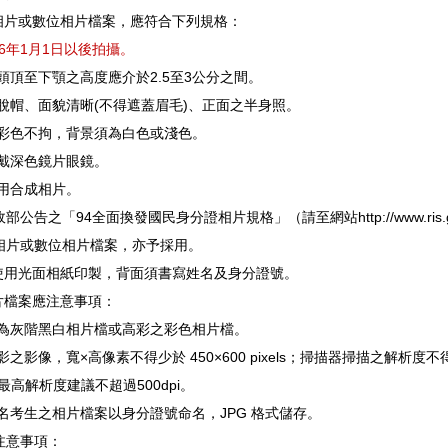
之相片或數位相片檔案，應符合下列規格：
16年1月1日以後拍攝。
之頭頂至下顎之高度應介於2.5至3公分之間。
須脫帽、面貌清晰(不得遮蓋眉毛)、正面之半身照。
白或彩色不拘，背景須為白色或淺色。
配戴深色鏡片眼鏡。
使用合成相片。
公告之「94全面換發國民身分證相片規格」（請至網站http://www.ris.go
相片或數位相片檔案，亦予採用。
須使用光面相紙印製，背面須書寫姓名及身分證號。
相片檔案應注意事項：
案應為灰階黑白相片檔或高彩之彩色相片檔。
攝影之影像，寬×高像素不得少於 450×600 pixels；掃描器掃描之解析度
i，最高解析度建議不超過500dpi。
報名考生之相片檔案以身分證號命名，JPG 格式儲存。
注意事項：