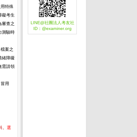
使用特殊
障礙考生
LINE@社團法人考友社
為審查之
ID：
@examiner.org
力測驗時
名檔案之
情緒障礙
無需請領
、冒用
科。
選