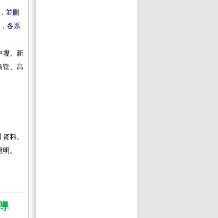
文，並刪
學，各系
中壢、新
新營、高
計資料。
證明。
導