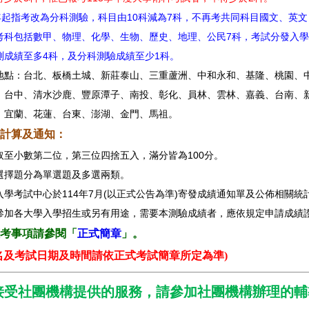
學年起指考改為分科測驗，科目由10科減為7科，不再考共同科目國文、英
考科包括數甲、物理、化學、生物、歷史、地理、公民7科，考試分發入
測成績至多4科，及分科測驗成績至少1科。
地點：台北、板橋土城、新莊泰山、三重蘆洲、中和永和、基隆、桃園、
、台中、清水沙鹿、豐原潭子、南投、彰化、員林、雲林、嘉義、台南、
、宜蘭、花蓮、台東、澎湖、金門、馬祖。
計算及通知：
取至小數第二位，第三位四捨五入，滿分皆為100分。
選擇題分為單選題及多選兩類。
入學考試中心於114年7月(以正式公告為準)寄發成績通知單及公佈相關統
參加各大學入學招生或另有用途，需要本測驗成績者，應依規定申請成績
考事項請參閱「
正式簡章
」。
名及考試日期及時間請依正式考試簡章所定為準)
接受社團機構提供的服務，請參加社團機構辦理的輔