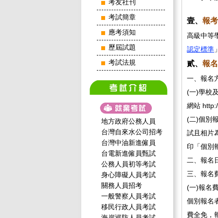
考友社刊
考試簡章
壹、
報考
應考須知
高級中等
歷屆試題
認定標準
考試法規
貳、
報名
一、報名
(一)學
網站 htt
(二)個別
地方政府公務人員
台灣自來水公司招考
試且相片
台灣中油新進僱員
印「個別
台電新進僱員甄試
二、報名
公務人員初等考試
三、報名
身心障礙人員考試
關務人員招考
(一)報
一般警察人員考試
個別報名
移民行政人員考試
費全免，
海岸巡防人員考試