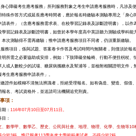
合「身心障礙考生應考服務」所列服務對象之考生申請應考服務時，凡涉及
用特殊作答方式或延長應考時間者，應於報名時繳驗本測驗專用之「身心
申請表件」（含應考服務需求表、在校學習記錄表及診斷證明書），以作
校學習記錄表及診斷證明書，如曾於本學年度高中英語聽力測驗或學科能
，本次測驗得不需再繳驗；惟申請應考服務項目不同者，仍須重新繳驗。
請之服務項目，係與試題、答案卷卡作答及考試時間均無關者，則僅須於報
註明所需之必要協助或安排，例如：下肢障礙坐輪椅、行動不便拄柺杖、
單人或人數較少的試場、糖尿病攜糖水及幫浦等，並檢附相關證明文件，
礙考生應考服務申請表件」。
名所繳證件如模糊不清無法辨識者，拒絕受理報名。如有偽造、變造、假借
消報名、考試資格外，並送請司法機關追究刑責。
事項：
日期：
116年07月10日至
07月
11日。
科目：
文、數學甲、數學乙、歷史、公民與社會、地理、物理、化學、生物等10
得少於3科，惟已報考113學年度大學術科考試者，不得少於2科。