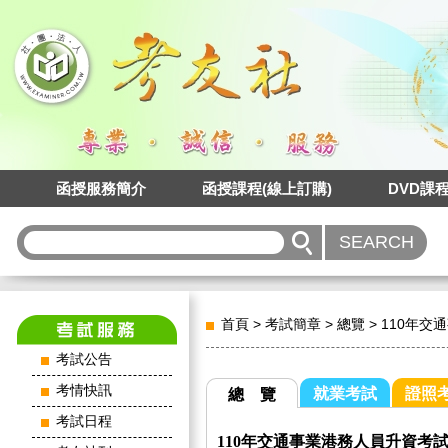
函授服務簡介
函授課程(線上訂購)
DVD課
首頁
>
考試簡章
>
總覽
>
110年交
考試公告
考情快訊
就業考試
證照
總 覽
考試日程
110年交通事業港務人員升資考