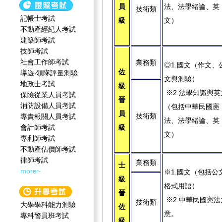
員
法、法學緒論、英
技術類
記帳士考試
級
文）
不動產經紀人考試
建築師考試
技師考試
社會工作師‍考試
業務類
◎1.
國文（作文、
佐
導遊‧領隊評量測驗
文與測驗）
地政士考試
級
※2.
法學知識與英
保險從業人員考試
晉
消防設備人員考試
（包括中華民國憲
員
技術類
專責報關人員考試
法、法學緒論、英
會計師考試
級
文）
專利師考試
不動產估價師考試
律師考試
業務類
士
more~
※1.
國文（包括公
級
格式用語）
晉
※2.中華民國憲法
技術類
大學學科能力測驗
佐
意。
專科警員班考試
級