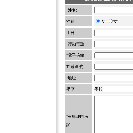
*姓名:
性別:
男
女
生日:
*行動電話:
*電子信箱:
郵遞區號:
*地址:
學歷:
學校
*有興趣的考
試: