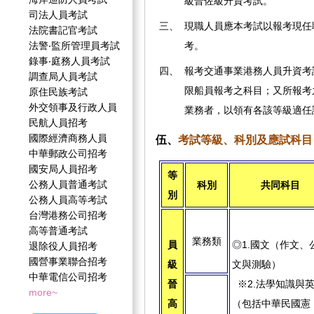
級晉佐級升資考試。
司法人員考試
三、
現職人員應本考試以報考現任
法院書記官考試
法警‧監所管理員考試
考。
錄事‧庭務人員考試
四、
報考交通事業港務人員升資考
調查局人員考試
限船員報考之科目；又所報考
原住民族考試
外交領事及行政人員
業務者，以領有各該等級適任
民航人員招考
國際經濟商務人員
伍、
考試等級、科別及應試科目
中華郵政公司招考
國安局人員招考
等
公務人員普通考試
科別
共同科目
別
公務人員高等考試
台灣港務公司招考
高等普通考試
業務類
員
◎1.國文（作文、
退除役人員招考
國營事業聯合招考
級
文與測驗）
中華電信公司招考
晉
※2.
法學知識與
more~
高
（包括中華民國憲