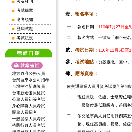
考友社刊
考試簡章
壹、
報名事項：
應考須知
一、
報名日期：
110年7月27日至
歷屆試題
二、
報名方式：一律採「網路報名
考試法規
貳、
考試日期：
110年11月6日至
參、
考試地點：
分設臺北、臺中、
地方政府公務人員
肆、
應考資格：
台灣自來水公司招考
台灣中油新進僱員
依交通事業人員升資考試規則第4條
台電新進僱員甄試
一、
現任員級、佐級、士級資位職
公務人員初等考試
一級資位最低薪級者，得應各
身心障礙人員考試
關務人員招考
二、
依交通事業人員任用條例第五
一般警察人員考試
格，現任高員級、員級、佐級
移民行政人員考試
海岸巡防人員考試