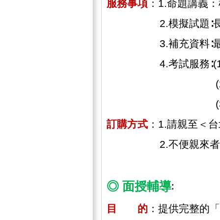
服務事項
：1.命題講義
2.模擬試題∶長期追
3.補充資料∶最新
4.考試服務∶(1)
(2)應考服務：
(3)課程服務
訂購方式
：1.請親至＜
2.不便親來者可
◎ 面授輔導
∶
目 的
：提供完整的「