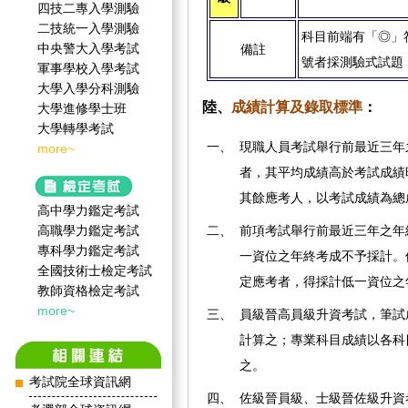
四技二專入學測驗
二技統一入學測驗
科目前端有「◎」
中央警大入學考試
備註
號者採測驗式試題
軍事學校入學考試
大學入學分科測驗
陸、
成績計算及錄取標準
：
大學進修學士班
大學轉學考試
一、
現職人員考試舉行前最近三年
more~
者，其平均成績高於考試成績
其餘應考人，以考試成績為總
高中學力鑑定考試
高職學力鑑定考試
二、
前項考試舉行前最近三年之年
專科學力鑑定考試
一資位之年終考成不予採計。
全國技術士檢定考試
定應考者，得採計低一資位之
教師資格檢定考試
more~
三、
員級晉高員級升資考試，筆試
計算之；專業科目成績以各科
之。
考試院全球資訊網
四、
佐級晉員級、士級晉佐級升資