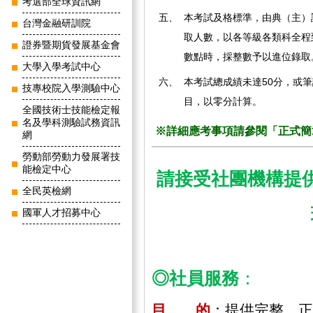
考選部全球資訊網
五、
本考試及格標準，由典（主）
台灣金融研訓院
取人數，以各等級各類科全程
證券暨期貨發展基金會
數點時，採整數予以進位錄取
大學入學考試中心
六、
本考試總成績未達50分，或
技專校院入學測驗中心
目，以零分計算。
全國技術士技能檢定報
名及學科測驗試務資訊
※詳細應考事項請參閱「正式簡
網
勞動部勞動力發展署技
能檢定中心
請接受社團機構提
全民英檢網
國軍人才招募中心
◎社員服務
：
目 的
：提供完整、正