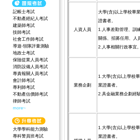
記帳士考試
大學(含)以上學校畢
不動產經紀人考試
證書者。
建築師考試
人資人員
1.人事差勤管理、訓
技師考試
關係、招募任用、人
社會工作師‍考試
導遊‧領隊評量測驗
2.人事相關行政事宜
地政士考試
保險從業人員考試
消防設備人員考試
專責報關人員考試
1.大學(含)以上學校
會計師考試
業務企劃
業證書者。
專利師考試
2.具金融業務企劃經
不動產估價師考試
律師考試
more~
1.大學(含)以上學校
大學學科能力測驗
專科警員班考試
業證書者。