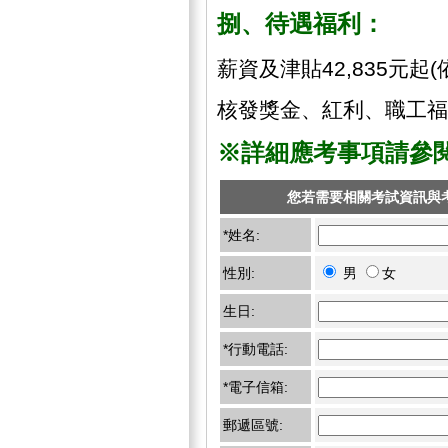
捌、待遇福利：
薪資及津貼42,835元
核發獎金、紅利、職工福
※詳細應考事項請參
您若需要相關考試資訊與
*姓名:
性別:
男
女
生日:
*行動電話:
*電子信箱:
郵遞區號: