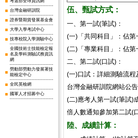
考選部全球資訊網
伍、甄試方式：
台灣金融研訓院
證券暨期貨發展基金會
一、第一試(筆試)：
大學入學考試中心
(一)「共同科目」：佔第
技專校院入學測驗中心
(二)「專業科目」：佔第
全國技術士技能檢定報
名及學科測驗試務資訊
網
二、第二試(口試)：
勞動部勞動力發展署技
(一)口試：詳細測驗流
能檢定中心
全民英檢網
台灣金融研訓院網站公告
國軍人才招募中心
(二)應考人第一試(筆試
倍人數通知參加第二試(口
陸、成績計算：