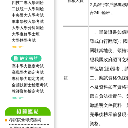
授權人員
四技二專入學測驗
2.具銀行客戶服務經
二技統一入學測驗
合24hr輪班 。
中央警大入學考試
軍事學校入學考試
大學入學分科測驗
一、畢業證書如係
大學進修學士班
大學轉學考試
譯或自行翻譯)；
more~
國駐當地使、領館
經我國政府認可之
高中學力鑑定考試
單位驗(認)證者，
高職學力鑑定考試
二、應試資格係採
註：
專科學力鑑定考試
全國技術士檢定考試
本及資料如有資格
教師資格檢定考試
應自負法律責任。
more~
繳證明文件資料，
完畢後榜示前發現
考試院全球資訊網
資格。