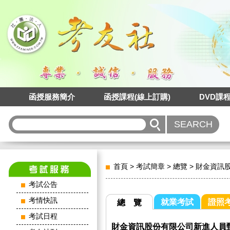
函授服務簡介
函授課程(線上訂購)
DVD課
首頁
>
考試簡章
>
總覽
>
財金資訊
考試公告
考情快訊
就業考試
證照
總 覽
考試日程
財金資訊股份有限公司新進人員