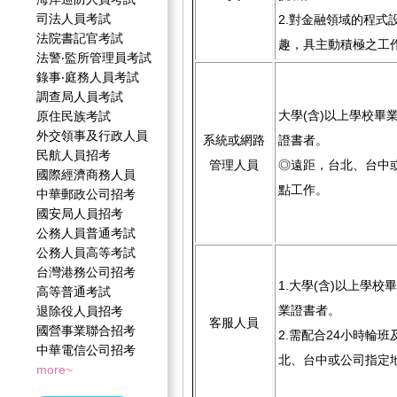
司法人員考試
2.對金融領域的程式
法院書記官考試
趣，具主動積極之工
法警‧監所管理員考試
錄事‧庭務人員考試
調查局人員考試
大學(含)以上學校畢
原住民族考試
外交領事及行政人員
系統或網路
證書者。
民航人員招考
管理人員
◎遠距，台北、台中
國際經濟商務人員
點工作。
中華郵政公司招考
國安局人員招考
公務人員普通考試
公務人員高等考試
台灣港務公司招考
1.大學(含)以上學校
高等普通考試
業證書者。
退除役人員招考
客服人員
國營事業聯合招考
2.需配合24小時輪
中華電信公司招考
北、台中或公司指定
more~