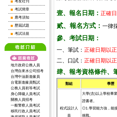
考友社刊
考試簡章
壹、報名日期：
正確日
應考須知
貳、報名方式：
一律
歷屆試題
考試法規
參、考試日期：
一、
筆試：
正確日期以正
二、口試：
正確日期以正
地方政府公務人員
肆、報考資格條件、
台灣自來水公司招考
台灣中油新進僱員
台電新進僱員甄試
類組
學歷
公務人員初等考試
大學(含)以上學校畢
身心障礙人員考試
關務人員招考
證書者。
一般警察人員考試
程式設計人
◎1.學習能力強，能
移民行政人員考試
員
挑戰。
海岸巡防人員考試