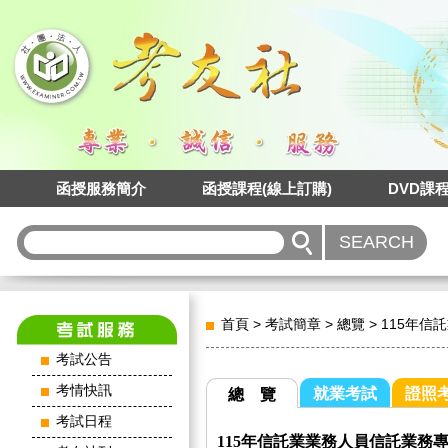
函授服務簡介
函授課程(線上訂購)
DVD課
首頁
>
考試簡章
>
總覽
>
115年信
考試公告
考情快訊
就業考試
證照
總 覽
考試日程
115年信託業業務人員信託業務