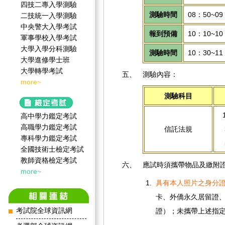
四技二專入學測驗
測驗時間
08：50~09
二技統一入學測驗
中央警大入學考試
報到預備
10：10~10
軍事學校入學考試
大學入學分科測驗
測驗時間
10：30~11
大學進修學士班
大學轉學考試
五、
測驗內容：
more~
測驗科目
高中學力鑑定考試
高職學力鑑定考試
信託法規
3
專科學力鑑定考試
5
全國技術士檢定考試
教師資格檢定考試
六、
應試時須攜帶物品及繳附
more~
1.
具有本人照片之身分
卡、外僑永久居留證
考試院全球資訊網
證）；未攜帶上述指