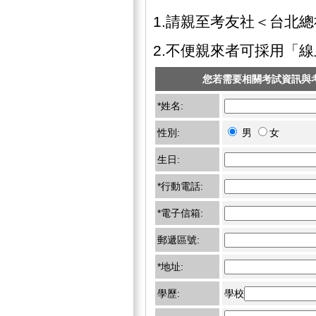
1.請親至考友社＜台北
2.不便親來者可採用「
您若需要相關考試資訊與
*姓名:
性別:
男
女
生日:
*行動電話:
*電子信箱:
郵遞區號:
*地址:
學歷:
學校