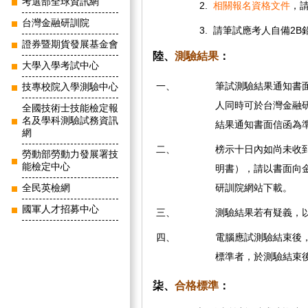
考選部全球資訊網
2.
相關報名資格文件
，
台灣金融研訓院
3.
請筆試應考人自備2B
證券暨期貨發展基金會
陸、
測驗結果
：
大學入學考試中心
一、
筆試測驗結果通知書
技專校院入學測驗中心
人同時可於台灣金融
全國技術士技能檢定報
名及學科測驗試務資訊
結果通知書面信函為
網
二、
榜示十日內如尚未收
勞動部勞動力發展署技
能檢定中心
明書），請以書面向
研訓院網站下載。
全民英檢網
國軍人才招募中心
三、
測驗結果若有疑義，
四、
電腦應試測驗結束後
標準者，於測驗結束
柒、
合格標準
：