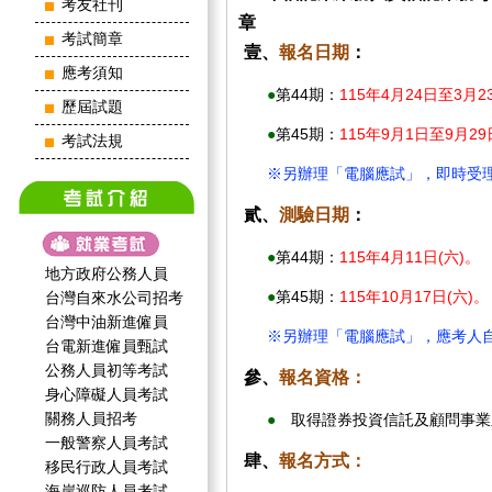
考友社刊
章
考試簡章
壹、
報名日期
：
應考須知
●
第44期：
115年4月24日至3月2
歷屆試題
●
第45期：
115年9月1日至9月2
考試法規
※另辦理「電腦應試」，即時受
貳、
測驗日期
：
●
第44期：
115年4月11日(六)。
地方政府公務人員
●
第45期：
115年10月17日(六)。
台灣自來水公司招考
台灣中油新進僱員
※另辦理「電腦應試」，應考人
台電新進僱員甄試
公務人員初等考試
參、
報名資格：
身心障礙人員考試
關務人員招考
●
取得證券投資信託及顧問事業
一般警察人員考試
肆、
報名方式：
移民行政人員考試
海岸巡防人員考試