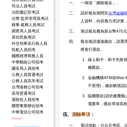
一、
一律採「網路報名」。
司法人員考試
法院書記官考試
二、
請於報名期間至
台灣金融
法警‧監所管理員考試
人資料，內容應力求詳實
錄事‧庭務人員考試
調查局人員考試
三、
筆試報名費為新台幣475
原住民族考試
四、
報名後請儘速繳款，請選
外交領事及行政人員
將進行退款。
民航人員招考
國際經濟商務人員
1.
線上刷卡：刷卡失敗視
中華郵政公司招考
櫃匯款。
國安局人員招考
公務人員普通考試
2.
金融機構ATM或Web
公務人員高等考試
不受理)，繳款帳號請
台灣港務公司招考
高等普通考試
3.
臨櫃匯款(請於繳費截
退除役人員招考
電匯單，匯款單填寫
國營事業聯合招考
中華電信公司招考
伍、
測驗事項
：
more~
一、
筆試地點：分台北考區、