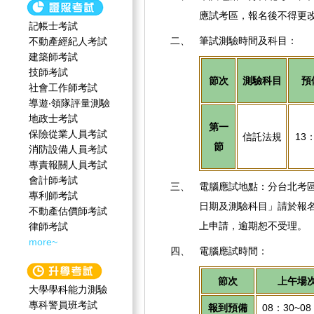
應試考區，報名後不得更
記帳士考試
二、
筆試測驗時間及科目：
不動產經紀人考試
建築師考試
技師考試
節次
測驗科目
預
社會工作師‍考試
導遊‧領隊評量測驗
地政士考試
第一
保險從業人員考試
信託法規
13
節
消防設備人員考試
專責報關人員考試
會計師考試
三、
電腦應試地點：分台北考
專利師考試
日期及測驗科目」請於報
不動產估價師考試
上申請，逾期恕不受理。
律師考試
more~
四、
電腦應試時間：
節次
上午場
大學學科能力測驗
專科警員班考試
報到預備
08：30~08