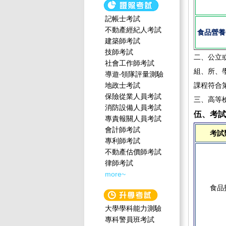
記帳士考試
不動產經紀人考試
食品營養
建築師考試
技師考試
二、公立
社會工作師‍考試
組、所、
導遊‧領隊評量測驗
地政士考試
課程符合
保險從業人員考試
三、高等
消防設備人員考試
伍、考試
專責報關人員考試
會計師考試
考試
專利師考試
不動產估價師考試
律師考試
more~
食品
大學學科能力測驗
專科警員班考試