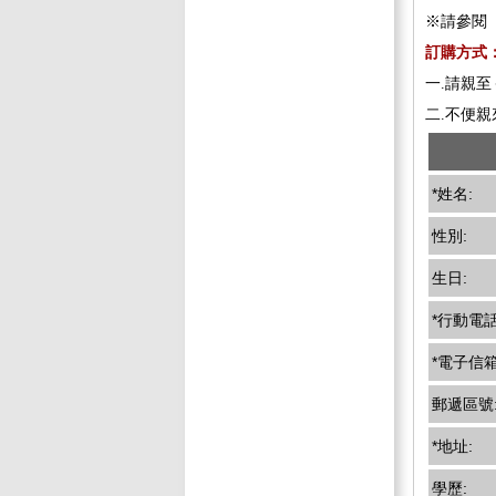
※請參閱
訂購方
一.請親
二.不便
*姓名:
性別:
生日:
*行動電話
*電子信箱
郵遞區號
*地址:
學歷: