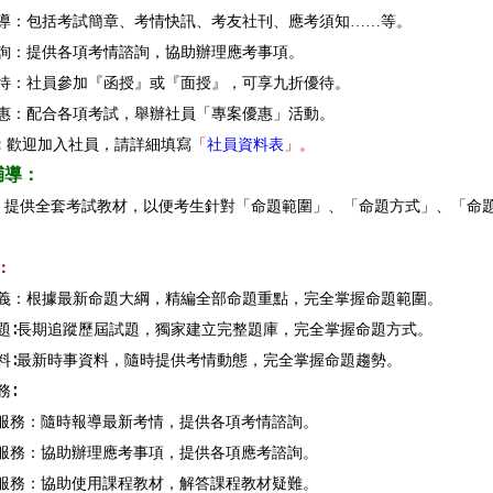
報導：包括考試簡章、考情快訊、考友社刊、應考須知……等。
諮詢：提供各項考情諮詢，協助辦理應考事項。
優待：社員參加『函授』或『面授』，可享九折優待。
優惠：配合各項考試，舉辦社員「專案優惠」活動。
：
歡迎加入社員，請詳細填寫
「
社員資料表
」。
輔導：
：
提供全套考試教材，以便考生針對「命題範圍」、「命題方式」、「命
。
：
講義：根據最新命題大綱，精編全部命題重點，完全掌握命題範圍。
試題∶長期追蹤歷屆試題，獨家建立完整題庫，完全掌握命題方式。
資料∶最新時事資料，隨時提供考情動態，完全掌握命題趨勢。
務∶
情服務：隨時報導最新考情，提供各項考情諮詢。
考服務：協助辦理應考事項，提供各項應考諮詢。
程服務：協助使用課程教材，解答課程教材疑難。