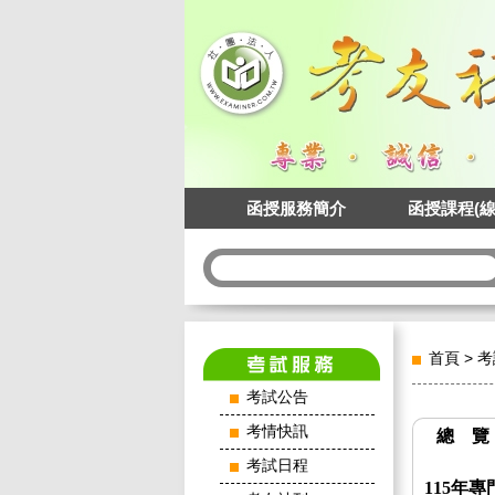
函授服務簡介
函授課程(線
首頁
>
考
考試公告
考情快訊
總 覽
考試日程
115年