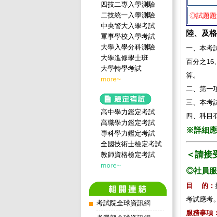
四技二專入學測驗
二技統一入學測驗
◎試題題
中央警大入學考試
陸、及格
軍事學校入學考試
大學入學分科測驗
一、本考
大學進修學士班
百分之1
大學轉學考試
算。
more~
二、第一
三、本考
高中學力鑑定考試
四、科目
高職學力鑑定考試
※詳細應
專科學力鑑定考試
全國技術士檢定考試
＜請接
教師資格檢定考試
more~
◎社員服
目 的：
考試應考
考試院全球資訊網
服務事項