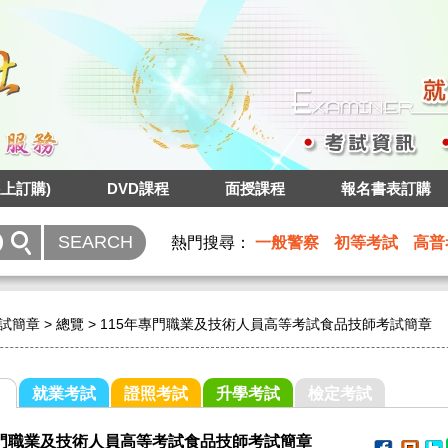
上訂購)
DVD課程
面授課程
報名書表訂購
熱門搜尋：
一般警察
初等考試
高普
試簡章
>
總覽
>
115年專門職業及技術人員高等考試食品技師考試簡章
就業考試
證照考試
升學考試
檢定考試
專門職業及技術人員高等考試食品技師考試簡章