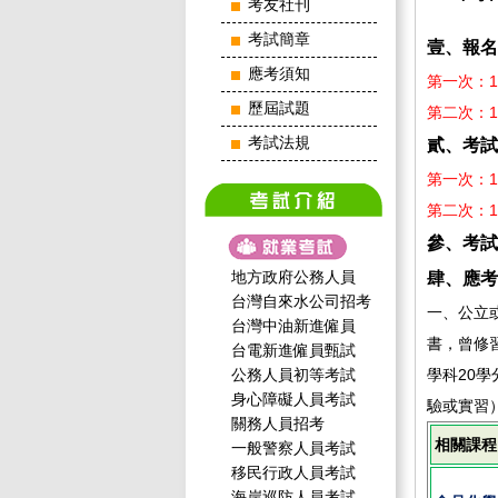
考友社刊
考試簡章
壹、報名
應考須知
第一次：1
歷屆試題
第二次：1
考試法規
貳、考試
第一次：1
第二次：1
參、
考試
地方政府公務人員
肆、
應考
台灣自來水公司招考
一、公立
台灣中油新進僱員
書，曾修
台電新進僱員甄試
公務人員初等考試
學科20
身心障礙人員考試
驗或實習
關務人員招考
相關課程
一般警察人員考試
移民行政人員考試
海岸巡防人員考試