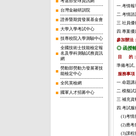
考選部全球資訊網
一.考情
台灣金融研訓院
二.考情
證券暨期貨發展基金會
三.社員
大學入學考試中心
四.專案
技專校院入學測驗中心
參加辦法
全國技術士技能檢定報
◎ 函授
名及學科測驗試務資訊
目 的
網
準備考試
勞動部勞動力發展署技
能檢定中心
服務事項
一.命題
全民英檢網
二.模擬
國軍人才招募中心
三.補充
四.考試服
(1)考
(2)應
(3)課