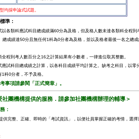
型均採申論式試題。
標準：
試以各類科應試科目總成績滿60分為及格，但及格人數未達各類科全程到
6、總成績達50分且無任何1科為0分者為及格，並以及格者最後一名之總成
項全程到考人數百分之16之計算結果有小數者，一律進位取其整數。
試應試科目總成績之計算，以各科目成績平均計算之。缺考之科目，以零
有1科0分者，不予及格。
考事項請參閱「正式簡章」。
受社團機構提供的服務．請參加社團機構辦理的輔導＞
務：
提供完整、正確、即時的「考試資訊」，以便社員掌握正確的考情，選擇
。
：