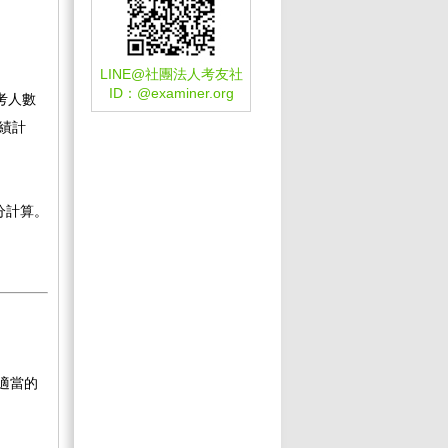
LINE@社團法人考友社
ID：
@examiner.org
考人數
績計
分計算。
適當的