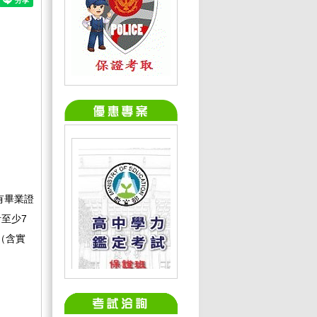
有畢業證
至少7
（含實