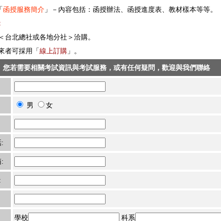
「
函授服務簡介
」－內容包括：函授辦法、函授進度表、教材樣本等等。
式：
至＜台北總社或各地分社＞洽購。
親來者可採用「
線上訂購
」。
您若需要相關考試資訊與考試服務，或有任何疑問，歡迎與我們聯絡
男
女
:
:
:
學校
科系