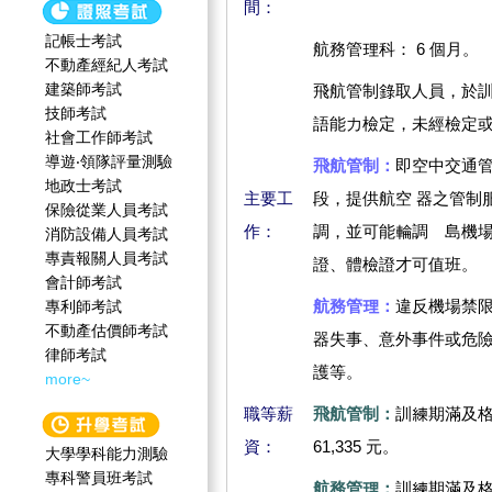
間：
記帳士考試
航務管理科： 6 個月。
不動產經紀人考試
建築師考試
飛航管制錄取人員，於
技師考試
語能力檢定，未經檢定
社會工作師‍考試
導遊‧領隊評量測驗
飛航管制：
即空中交通
地政士考試
主要工
段，提供航空 器之管制
保險從業人員考試
作：
調，並可能輪調離島機場
消防設備人員考試
專責報關人員考試
證、體檢證才可值班。
會計師考試
航務管理：
違反機場禁
專利師考試
不動產估價師考試
器失事、意外事件或危
律師考試
護等。
more~
職等薪
飛航管制：
訓練期滿及格
資：
61,335 元。
大學學科能力測驗
專科警員班考試
航務管理：
訓練期滿及格