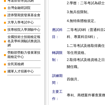
考選部全球資訊網
2.學歷：二等考試為碩
台灣金融研訓院
3.無兵役限制。
證券暨期貨發展基金會
4.無特殊體檢規定。
大學入學考試中心
應試科
二等考試6科（普通科目
技專校院入學測驗中心
目：
科、專業科目6科）。
全國技術士技能檢定報
名及學科測驗試務資訊
網
1.二等考試及格取得薦
轉調限
等任用資格。
勞動部勞動力發展署技
能檢定中心
制：
2.取得考試及格資格之
全民英檢網
關任職。
國軍人才招募中心
訓練期
四個月。
間：
主要工
專利、商標案件審查業
作：