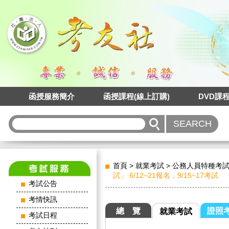
函授服務簡介
函授課程(線上訂購)
DVD課
首頁
>
就業考試
>
公務人員特種考
試」 6/12~21報名，9/15~17考試
考試公告
考情快訊
總 覽
證照
就業考試
考試日程