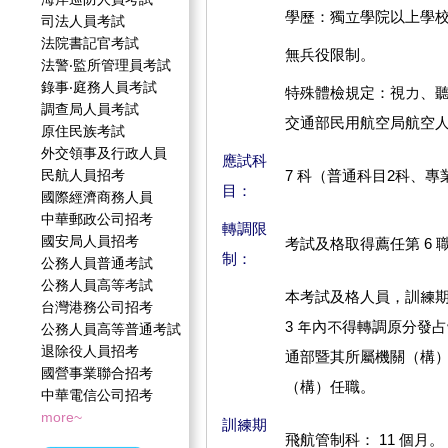
學歷：獨立學院以上學
司法人員考試
法院書記官考試
無兵役限制。
法警‧監所管理員考試
錄事‧庭務人員考試
特殊體檢規定：視力、
調查局人員考試
交通部民用航空局航空
原住民族考試
外交領事及行政人員
應試科
民航人員招考
7 科（普通科目2科、專業
目：
國際經濟商務人員
中華郵政公司招考
轉調限
國安局人員招考
考試及格取得薦任第 6 
制：
公務人員普通考試
公務人員高等考試
本考試及格人員，訓練
台灣港務公司招考
3 年內不得轉調原分發
公務人員高等普通考試
退除役人員招考
通部暨其所屬機關（構）
國營事業聯合招考
（構）任職。
中華電信公司招考
more~
訓練期
飛航管制科： 11 個月。