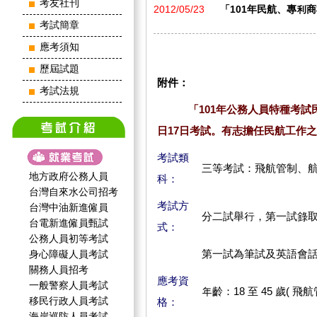
考友社刊
2012/05/23
「101年民航、專利商標
考試簡章
應考須知
歷屆試題
附件：
考試法規
「101年公務人員特種考試民
日17日考試。有志擔任民航工作
考試類
三等考試：飛航管制、航
地方政府公務人員
科：
台灣自來水公司招考
考試方
台灣中油新進僱員
分二試舉行，第一試錄
台電新進僱員甄試
式：
公務人員初等考試
第一試為筆試及英語會
身心障礙人員考試
關務人員招考
應考資
一般警察人員考試
年齡：18 至 45 歲( 飛航管
移民行政人員考試
格：
海岸巡防人員考試