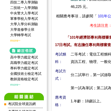
四技二專入學測驗
46,225 元。
二技統一入學測驗
中央警大入學考試
相關應考事項，請參閱「
101
軍事學校入學考試
大學入學分科測驗
考生請注意
大學進修學士班
大學轉學考試
「101年經濟部專利商標審查
more~
17日考試。有志擔任專利商標審
考試類
二等考試：電信工程類
高中學力鑑定考試
科：
資訊工程、物理、一般
高職學力鑑定考試
專科學力鑑定考試
考試方
全國技術士檢定考試
分二試舉行，第一試錄
式：
教師資格檢定考試
more~
第一試為筆試；第二試
應考資
1.年齡：18歲以上。
考試院全球資訊網
格：