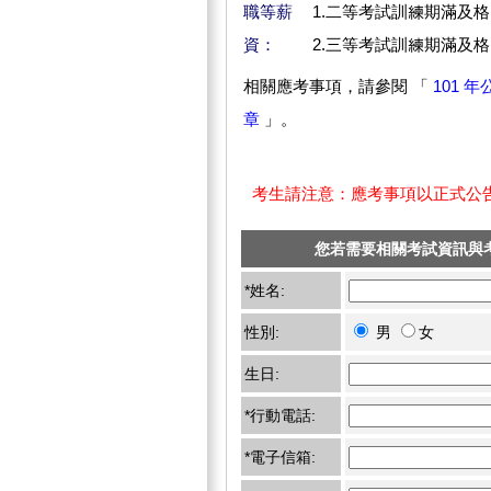
職等薪
1.二等考試訓練期滿及格，
資：
2.三等考試訓練期滿及格，
相關應考事項，請參閱 「
101 
章
」
。
考生請注意：應考事項以正式公
您若需要相關考試資訊與
*姓名:
性別:
男
女
生日:
*行動電話:
*電子信箱: