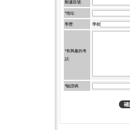
郵遞區號:
*地址:
學歷:
學校
*有興趣的考
試:
*驗證碼