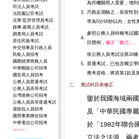
為符機關用人需要，增列體
司法人員考試
3.
尺跑走測驗之，並按性別
法院書記官考試
法警‧監所管理員考試
準為5分50秒以內，女性
錄事‧庭務人員考試
參照公務人員特種考試國
調查局人員考試
4.
原住民族考試
目體例，
修正「聽力」、
外交領事及行政人員
依公務人員考試法第16
民航人員招考
國際經濟商務人員
5.
普通考試，已包含獨立學
中華郵政公司招考
應考資格，將原第1款及
國安局人員招考
公務人員普通考試
二、
應試科目表修正
公務人員高等考試
台灣港務公司招考
鑒於我國海域兩國
公務人員高等普通考試
退除役人員招考
及「中華民國專屬
國營事業聯合招考
中華電信公司招考
於「1982年聯
more~
立法之法源，兩者