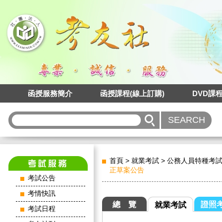
函授服務簡介
函授課程(線上訂購)
DVD課
首頁
>
就業考試
>
公務人員特種考
正草案公告
考試公告
考情快訊
總 覽
證照
就業考試
考試日程