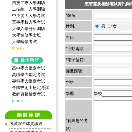
四技二專入學測驗
您若需要相關考試資訊與
二技統一入學測驗
*姓名:
中央警大入學考試
軍事學校入學考試
性別:
男
女
大學入學分科測驗
大學進修學士班
生日:
大學轉學考試
more~
*行動電話:
*電子信箱:
高中學力鑑定考試
郵遞區號:
高職學力鑑定考試
專科學力鑑定考試
*地址:
全國技術士檢定考試
學歷:
學校
教師資格檢定考試
more~
*有興趣的考
考試院全球資訊網
試: