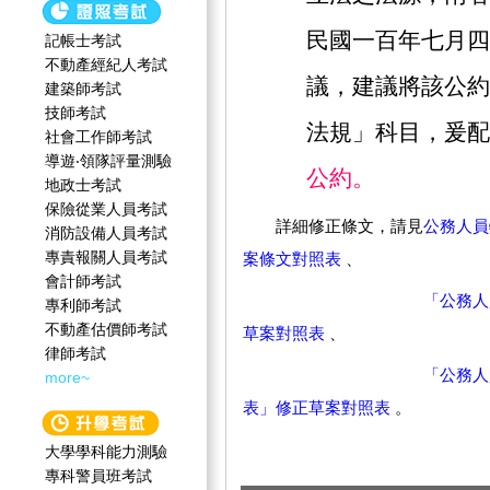
民國一百年七月四
記帳士考試
不動產經紀人考試
議，建議將該公約
建築師考試
技師考試
法規」科目，爰配
社會工作師‍考試
導遊‧領隊評量測驗
公約。
地政士考試
保險從業人員考試
詳細修正條文，請見
公務人員
消防設備人員考試
專責報關人員考試
案條文對照表
、
會計師考試
「公務人
專利師考試
不動產估價師考試
草案對照表
、
律師考試
「公務人
more~
表」修正草案對照表
。
大學學科能力測驗
專科警員班考試