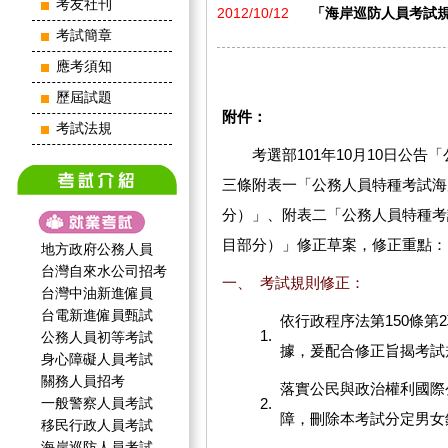
考友社刊
2012/10/12
「海岸巡防人員考試
考試簡章
應考須知
歷屆試題
附件：
考試法規
考選部101年10月10日公告
三條附表一「公務人員特種考試海
分）」、附表二「公務人員特種考
目部分）」修正草案，修正重點：
地方政府公務人員
台灣自來水公司招考
一、
考試規則修正：
台灣中油新進僱員
台電新進僱員甄試
依行政程序法第150條
1.
公務人員初等考試
據，爰配合修正旨揭考試
身心障礙人員考試
關務人員招考
落實公民與政治權利國際
一般警察人員考試
2.
障，刪除本考試分定男女
移民行政人員考試
海岸巡防人員考試