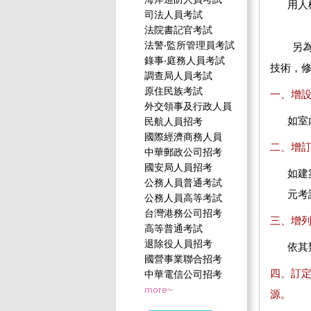
用人
司法人員考試
法院書記官考試
法警‧監所管理員考試
另
錄事‧庭務人員考試
技術，
調查局人員考試
原住民族考試
一、增
外交領事及行政人員
如室
民航人員招考
國際經濟商務人員
二、增
中華郵政公司招考
國安局人員招考
如建
公務人員普通考試
元考
公務人員高等考試
台灣港務公司招考
三、增
高等普通考試
退除役人員招考
依其
國營事業聯合招考
四、訂
中華電信公司招考
more~
源。