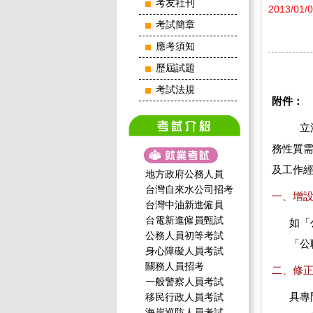
考友社刊
2013/01/
考試簡章
應考須知
歷屆試題
考試法規
附件：
立
務性質
及工作
地方政府公務人員
台灣自來水公司招考
一、增
台灣中油新進僱員
台電新進僱員甄試
如「
公務人員初等考試
「公
身心障礙人員考試
關務人員招考
二、修
一般警察人員考試
具專
移民行政人員考試
海岸巡防人員考試