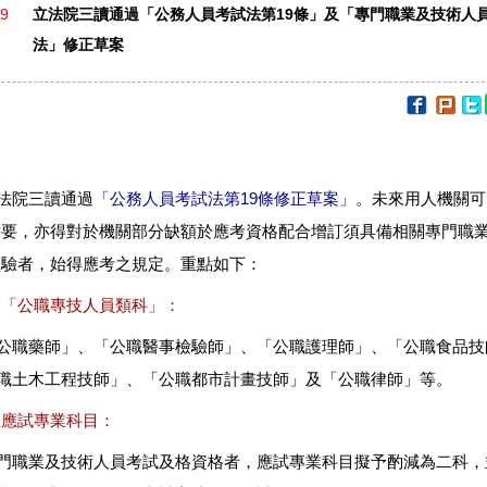
09
立法院三讀通過「公務人員考試法第19條」及「專門職業及技術人
法」修正草案
法院三讀通過
「公務人員考試法第19條修正草案」
。未來用人機關可
需要，亦得對於機關部分缺額於應考資格配合增訂須具備相關專門職
經驗者，始得應考之規定。重點如下：
設「公職專技人員類科」：
公職藥師」、「公職醫事檢驗師」、「公職護理師」、「公職食品技
職土木工程技師」、「公職都市計畫技師」及「公職律師」等。
正應試專業科目：
門職業及技術人員考試及格資格者，應試專業科目擬予酌減為二科，