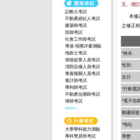
五、增
記帳士考試
本修
不動產經紀人考試
建築師考試
之修正
技師考試
社會工作師‍考試
導遊‧領隊評量測驗
地政士考試
*姓名:
保險從業人員考試
性別:
消防設備人員考試
專責報關人員考試
生日:
會計師考試
專利師考試
*行動電話
不動產估價師考試
*電子信箱
律師考試
more~
郵遞區號
*地址:
大學學科能力測驗
專科警員班考試
學歷: