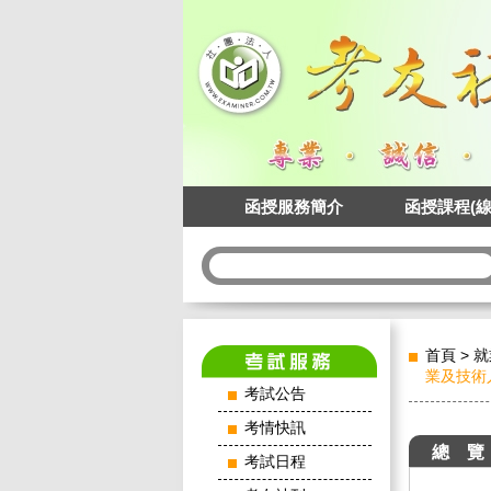
函授服務簡介
函授課程(線
首頁
>
就
業及技術
考試公告
考情快訊
總 覽
考試日程