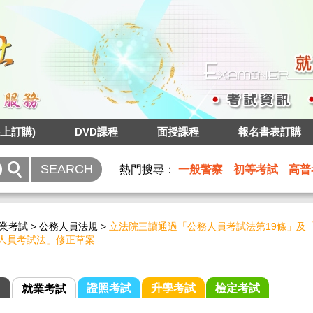
上訂購)
DVD課程
面授課程
報名書表訂購
熱門搜尋：
一般警察
初等考試
高普
業考試
>
公務人員法規
>
立法院三讀通過「公務人員考試法第19條」及
人員考試法」修正草案
證照考試
升學考試
檢定考試
就業考試