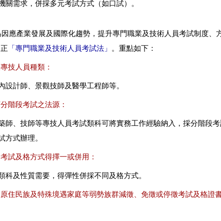
機關需求，併採多元考試方式（如口試）。
為因應產業發展及國際化趨勢，提升專門職業及技術人員考試制度、
修正
「專門職業及技術人員考試法」
。重點如下：
設專技人員種類：
內設計師、景觀技師及醫學工程師等。
訂分階段考試之法源：
築師、技師等專技人員考試類科可將實務工作經驗納入，採分階段考
試方式辦理。
列考試及格方式得擇一或併用：
類科及性質需要，得彈性併採不同及格方式。
定原住民族及特殊境遇家庭等弱勢族群減徵、免徵或停徵考試及格證