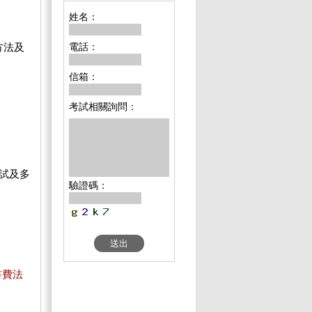
姓名：
方法及
電話：
信箱：
考試相關詢問：
試及多
驗證碼：
書費法