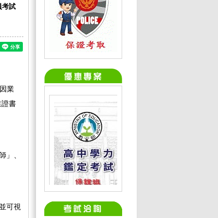
員考試
因業
業證書
師」、
並可視