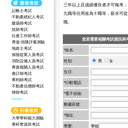
三年以上且成績優良者才可報考；
記帳士考試
九職等任用改為十職等，薪水可從58
不動產經紀人考試
職。
建築師考試
技師考試
社會工作師‍考試
您若需要相關考試資訊與
導遊‧領隊評量測驗
地政士考試
*姓名:
保險從業人員考試
消防設備人員考試
性別:
男
女
專責報關人員考試
生日:
會計師考試
專利師考試
*行動電話:
不動產估價師考試
律師考試
*電子信箱:
more~
郵遞區號:
*地址:
大學學科能力測驗
專科警員班考試
學歷:
學校