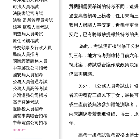
質機關需要舉辦的特考不同；這幾
司法人員考試
法院書記官考試
過去高普初考上榜者，任用未滿三
法警‧監所管理員考試
響用人機關人事安定，近幾年更發
錄事‧庭務人員考試
調查局人員考試
安定，已有將職缺提報於特考的失
原住民族考試
為此，考試院正檢討修正公務人
外交領事及行政人員
民航人員招考
到三年，地方特考則維持目前六年
國際經濟商務人員
視此案，待試委合議作成政策決定
中華郵政公司招考
仍需再研議。
國安局人員招考
公務人員普通考試
另外，《公務人員考試法》修正
公務人員高等考試
者若需養育三歲以下子女，最長可
台灣港務公司招考
高等普通考試
或生產前後無法參加體能測驗者，
退除役人員招考
尚未訓練者若要進修碩、博士，原
國營事業聯合招考
中華電信公司招考
年。
more~
高考一級考試報考資格除博士學