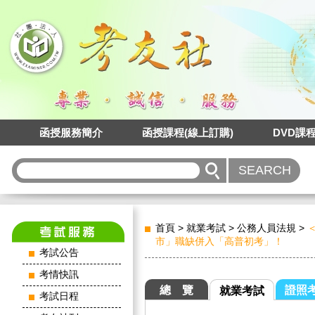
函授服務簡介
函授課程(線上訂購)
DVD課
首頁
>
就業考試
>
公務人員法規
>
市」職缺併入「高普初考」！
考試公告
考情快訊
總 覽
證照
就業考試
考試日程