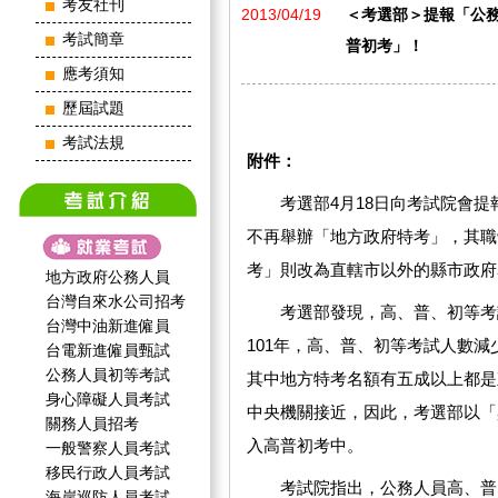
考友社刊
2013/04/19
＜考選部＞提報「公
考試簡章
普初考」！
應考須知
歷屆試題
考試法規
附件：
考選部4月18日向考試院會提
不再舉辦「地方政府特考」，其職
考」則改為直轄市以外的縣市政府
地方政府公務人員
台灣自來水公司招考
考選部發現，高、普、初等考試10
台灣中油新進僱員
101年，高、普、初等考試人數減少
台電新進僱員甄試
公務人員初等考試
其中地方特考名額有五成以上都是
身心障礙人員考試
中央機關接近，因此，考選部以「
關務人員招考
入高普初考中。
一般警察人員考試
移民行政人員考試
考試院指出，公務人員高、普、
海岸巡防人員考試