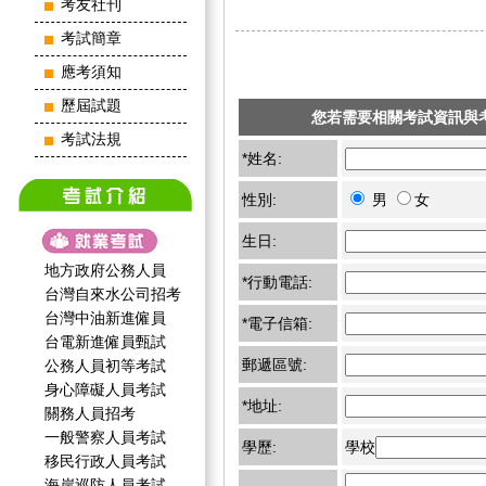
考友社刊
考試簡章
應考須知
歷屆試題
您若需要相關考試資訊與
考試法規
*姓名:
性別:
男
女
生日:
地方政府公務人員
*行動電話:
台灣自來水公司招考
台灣中油新進僱員
*電子信箱:
台電新進僱員甄試
郵遞區號:
公務人員初等考試
身心障礙人員考試
*地址:
關務人員招考
一般警察人員考試
學歷:
學校
移民行政人員考試
海岸巡防人員考試