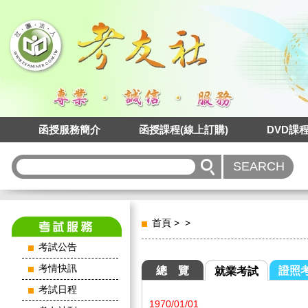
函授服務簡介
函授課程(線上訂購)
DVD課
首頁
>
>
考試公告
考情快訊
總 覽
證照
就業考試
考試日程
1970/01/01