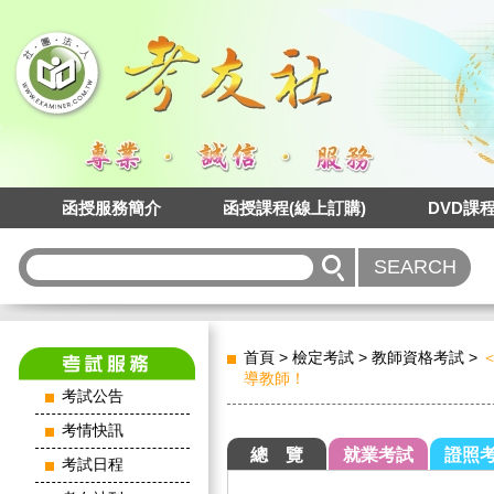
函授服務簡介
函授課程(線上訂購)
DVD課
首頁
>
檢定考試
>
教師資格考試
>
導教師！
考試公告
考情快訊
總 覽
就業考試
證照
考試日程