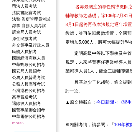
司法人員考試
各界最關注的專任輔導教師之
法院書記官考試
輔導教師之基礎，除106年7月31
法警‧監所管理員考試
8月1日起將再依本法規定逐年增
錄事‧庭務人員考試
調查局人員考試
教師，並再依班級數增置，全國預計
原住民族考試
定增加5,086人，將可大幅提升
外交領事及行政人員
民航人員招考
定明高級中等以下學校及主管機
國際經濟商務人員
規定，未來將置專任專業輔導人員7
中華郵政公司招考
業輔導人員1人，健全三級輔導體
國安局人員招考
公務人員普通考試
且基於少子化趨勢，條文提到10
公務人員高等考試
台灣港務公司招考
討一次。
高等普通考試
▲原文轉載自：
今日新聞＜《學生
退除役人員招考
國營事業聯合招考
中華電信公司招考
more~
※相關考情，請參閱：「
104年