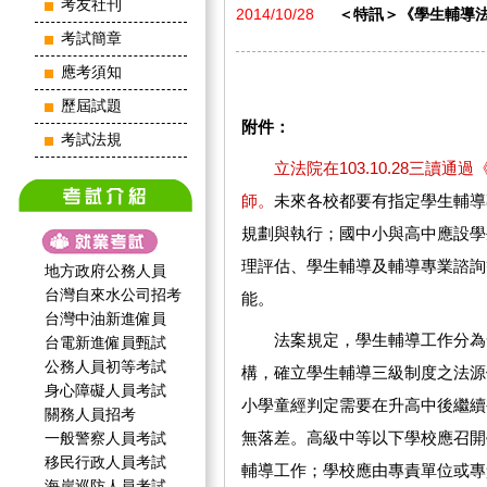
考友社刊
2014/10/28
＜特訊＞《學生輔導法
考試簡章
應考須知
歷屆試題
附件：
考試法規
立法院在103.10.28三讀
師。
未來各校都要有指定學生輔導
規劃與執行；國中小與高中應設學
理評估、學生輔導及輔導專業諮詢
地方政府公務人員
台灣自來水公司招考
能。
台灣中油新進僱員
法案規定，學生輔導工作分為發
台電新進僱員甄試
公務人員初等考試
構，確立學生輔導三級制度之法源
身心障礙人員考試
小學童經判定需要在升高中後繼續
關務人員招考
無落差。高級中等以下學校應召開
一般警察人員考試
移民行政人員考試
輔導工作；學校應由專責單位或專
海岸巡防人員考試