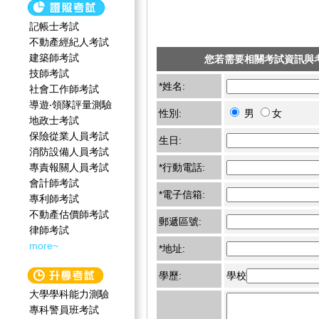
記帳士考試
不動產經紀人考試
建築師考試
您若需要相關考試資訊與
技師考試
*姓名:
社會工作師‍考試
導遊‧領隊評量測驗
性別:
男
女
地政士考試
保險從業人員考試
生日:
消防設備人員考試
專責報關人員考試
*行動電話:
會計師考試
*電子信箱:
專利師考試
不動產估價師考試
郵遞區號:
律師考試
more~
*地址:
學歷:
學校
大學學科能力測驗
專科警員班考試