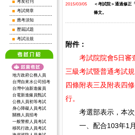
考友社刊
2015/03/05
＜考試院＞通過修正
考試簡章
條文。
應考須知
歷屆試題
考試法規
附件：
考試院院會5日審
三級考試暨普通考試規
地方政府公務人員
台灣自來水公司招考
四條附表三及附表四修
台灣中油新進僱員
台電新進僱員甄試
行。
公務人員初等考試
身心障礙人員考試
考選部表示，本次修
關務人員招考
一般警察人員考試
一、配合103年1月
移民行政人員考試
海岸巡防人員考試