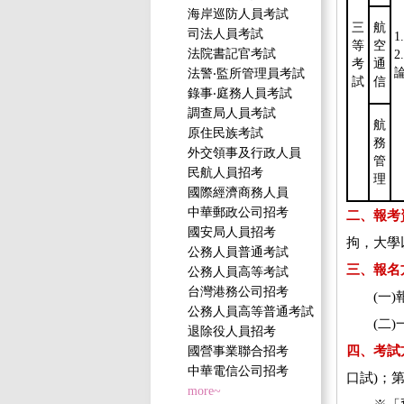
海岸巡防人員考試
三
航
司法人員考試
等
空
法院書記官考試
考
通
法警‧監所管理員考試
試
信
錄事‧庭務人員考試
調查局人員考試
航
原住民族考試
務
外交領事及行政人員
管
民航人員招考
理
國際經濟商務人員
中華郵政公司招考
二、報考
國安局人員招考
拘，大學
公務人員普通考試
三、報名
公務人員高等考試
台灣港務公司招考
(一)報
公務人員高等普通考試
(二)一
退除役人員招考
四、考試
國營事業聯合招考
中華電信公司招考
口試)；
more~