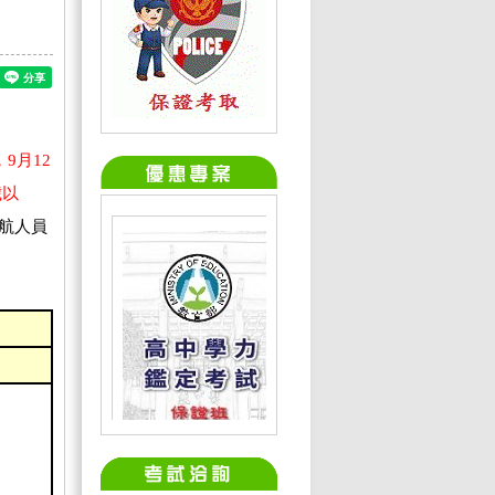
9月12
歲以
航人員