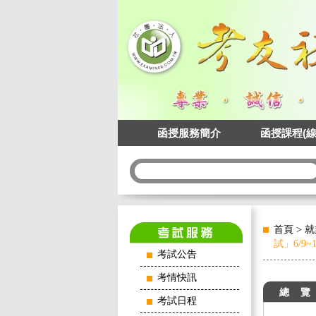
函授服務簡介
函授課程(線
首頁
>
就
試」6/9~
考試公告
考情快訊
總 覽
考試日程