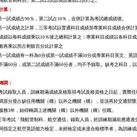
航管制科別」第二試口試以英語集體口試行之。
計算：
一試成績占90％，第二試占10％，合併計算為考試總成績後。
一試成績之計算，三等考試以普通科目成績加專業科目成績合併計
成績以每科成績乘以10％後之總和計算之；專業科目成績以各科目
數再乘以所占剩餘百分比計算之
一試成績有一科為0分或第一試成績不滿50分或專業科目英文、英
不滿60分，或第二試成績不滿60分者，均不予錄取。缺考之科目，以
轉調：
考試錄取人員，訓練期滿成績及格取得考試及格資格之日起，實際任
調原分發占缺任用機關（構）以外之機關（構），並須再於交通部暨
服務3年，始得轉調上述機關（構）以外機關（構）任職。
等考試「飛航管制科、航空通信」錄取人員，於訓練期滿前應通過
局指定之航空英語能力檢定，未經檢定或未達合格標準者，為訓練成