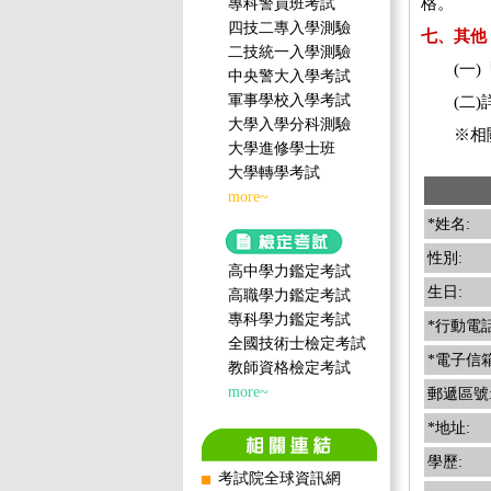
格。
專科警員班考試
四技二專入學測驗
七、其他
二技統一入學測驗
(一)「
中央警大入學考試
軍事學校入學考試
(二)詳
大學入學分科測驗
※相關
大學進修學士班
大學轉學考試
more~
*姓名:
性別:
高中學力鑑定考試
生日:
高職學力鑑定考試
專科學力鑑定考試
*行動電話
全國技術士檢定考試
*電子信箱
教師資格檢定考試
more~
郵遞區號
*地址:
學歷:
考試院全球資訊網