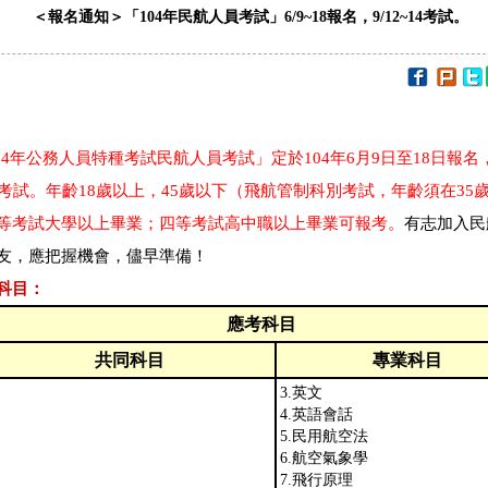
＜報名通知＞「104年民航人員考試」6/9~18報名，9/12~14考試。
04年公務人員特種考試民航人員考試」定於104年6月9日至18日報名，
日考試。年齡18歲以上，45歲以下（飛航管制科別考試，年齡須在35
等考試大學以上畢業；四等考試高中職以上畢業可報考。
有志加入民
友，應把握機會，儘早準備！
科目：
應考科目
共同科目
專業科目
3.英文
4.英語會話
5.民用航空法
6.航空氣象學
7.飛行原理