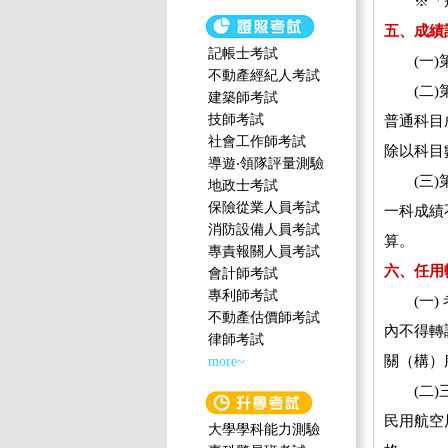
※「飛
五、成績
記帳士考試
(一)第
不動產經紀人考試
(二)第
建築師考試
技師考試
普通科目
社會工作師‍考試
除以科目
導遊‧領隊評量測驗
(三)第
地政士考試
保險從業人員考試
一科成績
消防設備人員考試
算。
專責報關人員考試
六、任用
會計師考試
專利師考試
(一) 
不動產估價師考試
內不得轉
律師考試
關（構）
more~
(二)三
民用航空
大學學科能力測驗