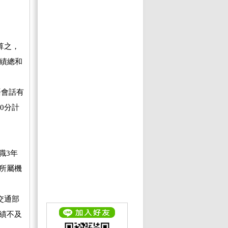
算之，
成績總和
語會話有
0分計
職3年
所屬機
交通部
績不及