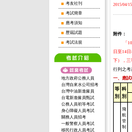
考友社刊
2015/04/15
考試簡章
應考須知
歷屆試題
附件：
考試法規
「1
日至14
下），三
行列之考
一、應試
地方政府公務人員
台灣自來水公司招考
等
科
台灣中油新進僱員
別
別
台電新進僱員甄試
公務人員初等考試
飛
身心障礙人員考試
航
關務人員招考
管
一般警察人員考試
制
移民行政人員考試