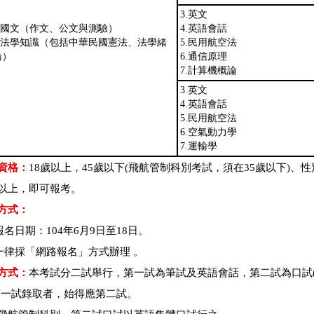
3.英文
1.國文（作文、公文與測驗）
4.英語會話
2.法學知識（包括中華民國憲法、法學緒
5.民用航空法
論）
6.通信原理
7.計算機概論
3.英文
4.英語會話
5.民用航空法
6.空氣動力學
7.運輸學
資格：
18歲以上，45歲以下(飛航管制科別考試，須在35歲以下)、性
以上，即可報考。
方式：
名日期：104年6月9日至18日。
律採「網路報名」方式辦理 。
方式：
本考試分二試舉行，第一試為筆試及英語會話，第二試為口試
第一試錄取者，始得應第二試。