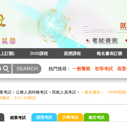
上訂購)
DVD課程
面授課程
報名書表訂購
熱門搜尋：
一般警察
初等考試
高普
業考試
>
公務人員特種考試
>
民航人員考試
>
＜報名通知＞「104年民
18報名，9/12~14考試。
證照考試
升學考試
檢定考試
就業考試