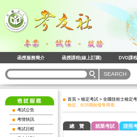
函授服務簡介
函授課程(線上訂購)
DVD課
首頁
>
檢定考試
>
全國技術士檢定
檢定」8/25開始發售簡章。
考試公告
考情快訊
總 覽
就業考試
證照
考試日程