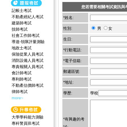
您若需要相關考試資訊與
記帳士考試
不動產經紀人考試
*姓名:
建築師考試
性別:
男
女
技師考試
社會工作師‍考試
生日:
導遊‧領隊評量測驗
地政士考試
*行動電話:
保險從業人員考試
消防設備人員考試
*電子信箱:
專責報關人員考試
郵遞區號:
會計師考試
專利師考試
*地址:
不動產估價師考試
律師考試
學歷:
學校
more~
大學學科能力測驗
*有興趣的考
專科警員班考試