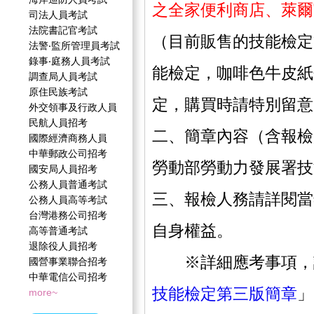
之全家便利商店、萊爾
司法人員考試
法院書記官考試
（目前販售的技能檢定
法警‧監所管理員考試
錄事‧庭務人員考試
能檢定，咖啡色牛皮紙
調查局人員考試
原住民族考試
定，購買時請特別留意
外交領事及行政人員
民航人員招考
二、簡章內容（含報檢
國際經濟商務人員
中華郵政公司招考
勞動部勞動力發展署技
國安局人員招考
公務人員普通考試
三、報檢人務請詳閱當
公務人員高等考試
台灣港務公司招考
自身權益。
高等普通考試
退除役人員招考
※詳細應考事項，
國營事業聯合招考
中華電信公司招考
技能檢定第三版簡章
」
more~