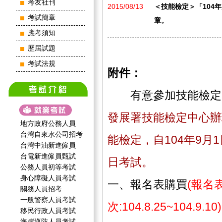
考友社刊
2015/08/13
＜技能檢定＞「104
考試簡章
章。
應考須知
歷屆試題
考試法規
附件：
有意參加技能檢定
發展署技能檢定中心辦
地方政府公務人員
台灣自來水公司招考
能檢定，自104年9月1
台灣中油新進僱員
台電新進僱員甄試
日考試。
公務人員初等考試
身心障礙人員考試
一、報名表購買
(報名
關務人員招考
一般警察人員考試
次:104.8.25~104.9.10)
移民行政人員考試
海岸巡防人員考試