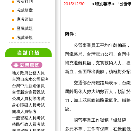
考友社刊
2015/12/30
＜特別報導＞「公營
考試簡章
應考須知
歷屆試題
附件：
考試法規
公營事業員工平均年齡偏高，估
灣鐵路局、台灣電力公司、台灣中
補充退離員額，充實技術人力、提
新血，全面釋出職缺，積極對外招
地方政府公務人員
台灣自來水公司招考
交通部台灣鐵路局表示，台鐵員
台灣中油新進僱員
屆齡退休人數大約數百人，預計於1
台電新進僱員甄試
公務人員初等考試
力，加上花東線鐵路電氣化、鐵路
身心障礙人員考試
缺。
關務人員招考
一般警察人員考試
國營事業工作號稱「鐵飯碗」，鐵
移民行政人員考試
多元不等，工作有保障，在景氣低
海岸巡防人員考試