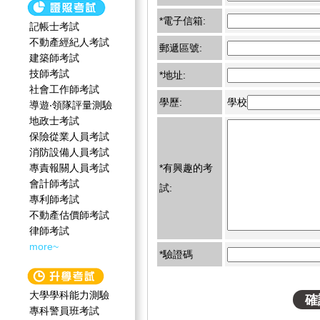
*電子信箱:
記帳士考試
不動產經紀人考試
郵遞區號:
建築師考試
技師考試
*地址:
社會工作師‍考試
學歷:
學校
導遊‧領隊評量測驗
地政士考試
保險從業人員考試
消防設備人員考試
專責報關人員考試
*有興趣的考
會計師考試
試:
專利師考試
不動產估價師考試
律師考試
more~
*驗證碼
大學學科能力測驗
專科警員班考試