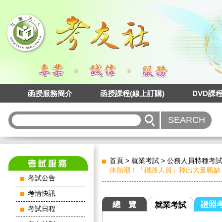
函授服務簡介
函授課程(線上訂購)
DVD課
首頁
>
就業考試
>
公務人員特種考
休熱潮！「鐵路人員」釋出大量職缺
考試公告
考情快訊
總 覽
證照
就業考試
考試日程