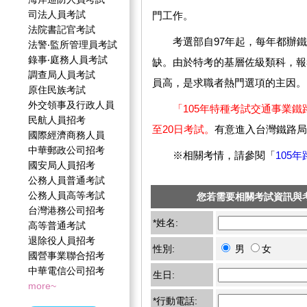
司法人員考試
門工作。
法院書記官考試
考選部自97年起，每年都辦鐵路
法警‧監所管理員考試
錄事‧庭務人員考試
缺。由於特考的基層佐級類科，報
調查局人員考試
員高，是求職者熱門選項的主因。
原住民族考試
外交領事及行政人員
「105年特種考試交通事業鐵路
民航人員招考
至20日考試。
有意進入台灣鐵路局
國際經濟商務人員
中華郵政公司招考
※相關考情，請參閱「
105
國安局人員招考
公務人員普通考試
公務人員高等考試
您若需要相關考試資訊與
台灣港務公司招考
*姓名:
高等普通考試
退除役人員招考
性別:
男
女
國營事業聯合招考
中華電信公司招考
生日:
more~
*行動電話: