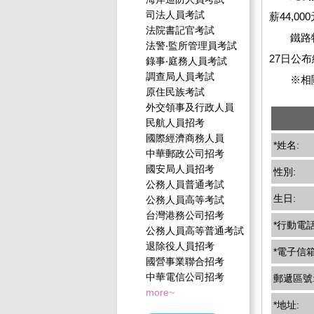
司法人員考試
薪44,
法院書記官考試
鐵路特考
法警‧監所管理員考試
27日公
錄事‧庭務人員考試
調查局人員考試
※相關
原住民族考試
外交領事及行政人員
民航人員招考
國際經濟商務人員
*姓名:
中華郵政公司招考
國安局人員招考
性別:
公務人員普通考試
生日:
公務人員高等考試
台灣港務公司招考
*行動電話
公務人員高等普通考試
退除役人員招考
*電子信箱
國營事業聯合招考
中華電信公司招考
郵遞區號
more~
*地址: