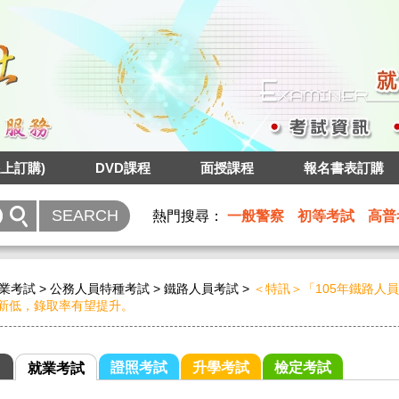
上訂購)
DVD課程
面授課程
報名書表訂購
熱門搜尋：
一般警察
初等考試
高普
業考試
>
公務人員特種考試
>
鐵路人員考試
>
＜特訊＞「105年鐵路人
新低，錄取率有望提升。
證照考試
升學考試
檢定考試
就業考試