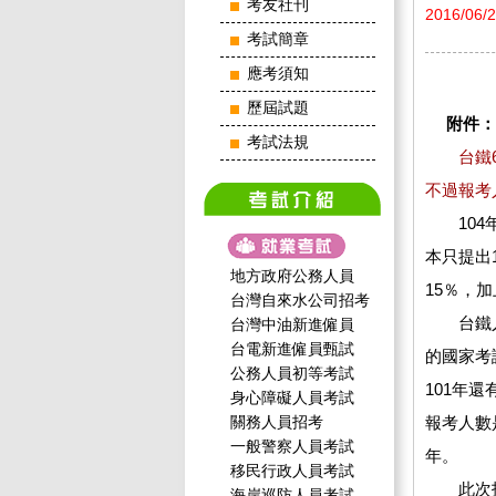
考友社刊
2016/06/
考試簡章
應考須知
歷屆試題
附件：
考試法規
台鐵
不過報考
104年
本只提出
地方政府公務人員
15％，
台灣自來水公司招考
台鐵人員
台灣中油新進僱員
台電新進僱員甄試
的國家考
公務人員初等考試
101年還
身心障礙人員考試
關務人員招考
報考人數
一般警察人員考試
年。
移民行政人員考試
此次招考
海岸巡防人員考試