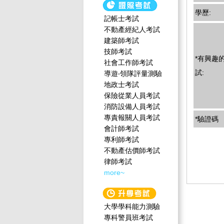
學歷:
記帳士考試
不動產經紀人考試
建築師考試
技師考試
*有興趣
社會工作師‍考試
試:
導遊‧領隊評量測驗
地政士考試
保險從業人員考試
消防設備人員考試
專責報關人員考試
*驗證碼
會計師考試
專利師考試
不動產估價師考試
律師考試
more~
大學學科能力測驗
專科警員班考試