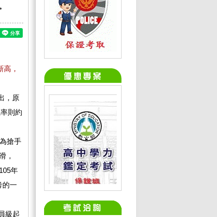
。
新高，
出，原
職率則約
為搶手
下滑，
105年
考的一
高員級起