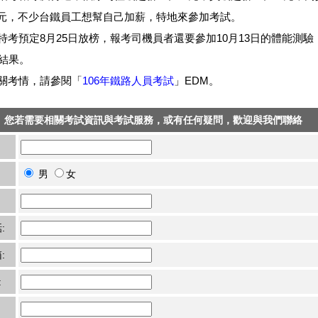
000元，不少台鐵員工想幫自己加薪，特地來參加考試。
預定8月25日放榜，報考司機員者還要參加10月13日的體能測驗，
布結果。
考情，請參閱「
106年鐵路人員考試
」EDM。
您若需要相關考試資訊與考試服務，或有任何疑問，歡迎與我們聯絡
男
女
:
:
: