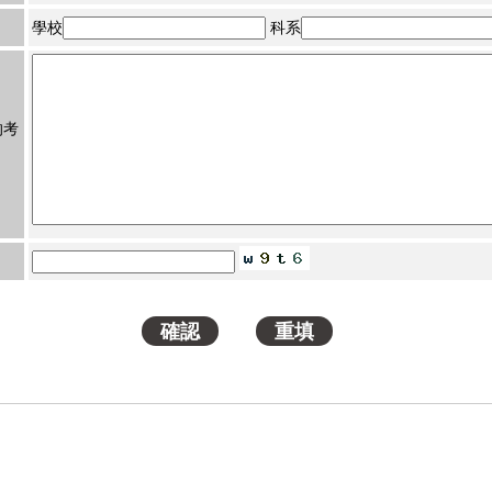
學校
科系
的考