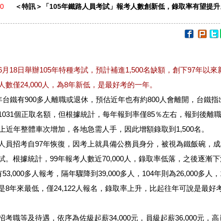
20
＜特訊＞「105年鐵路人員考試」報考人數創新低，錄取率有望提升
6月18日舉辦105年特種考試，預計補進1,500名缺額，創下97年以來
人數僅24,000人，為8年新低，是最好考的一年。
台鐵有900多人離職或退休，預估近年也有約800人會離開，台鐵指
1031個正取名額，但根據統計，每年報到率僅85％左右，報到後離
加上近年整體車次增加，各地急需人手，因此增額錄取到1,500名。
招考自97年恢復，因考上就具備公務員身分，被視為鐵飯碗，成
試。根據統計，99年報考人數近70,000人，錄取率低落，之後逐漸
有53,000多人報考，隔年驟降到39,000多人，104年則為26,000多人，
是8年來最低，僅24,122人報名，錄取率上升，比起往年可說是最好
職等及待遇，依序為佐級起薪34,000元，員級起薪36,000元，