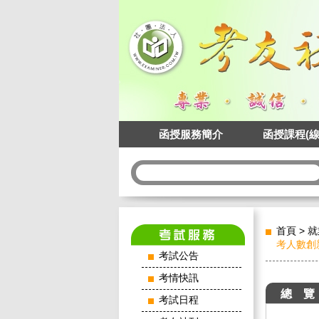
函授服務簡介
函授課程(線
首頁
>
就
考人數創
考試公告
考情快訊
總 覽
考試日程