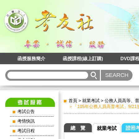
函授服務簡介
函授課程(線上訂購)
DVD課
首頁
>
就業考試
>
公務人員高等、
＞「105年公務人員高普考試」9/21
考試公告
考情快訊
總 覽
證照
就業考試
考試日程