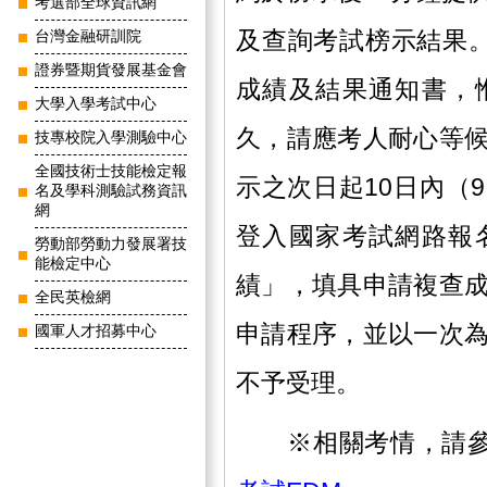
考選部全球資訊網
及查詢考試榜示結果
台灣金融研訓院
證券暨期貨發展基金會
成績及結果通知書，
大學入學考試中心
久，請應考人耐心等
技專校院入學測驗中心
全國技術士技能檢定報
示之次日起10日內（9
名及學科測驗試務資訊
網
登入國家考試網路報
勞動部勞動力發展署技
能檢定中心
績」，填具申請複查
全民英檢網
申請程序，並以一次
國軍人才招募中心
不予受理。
※相關考情，請參