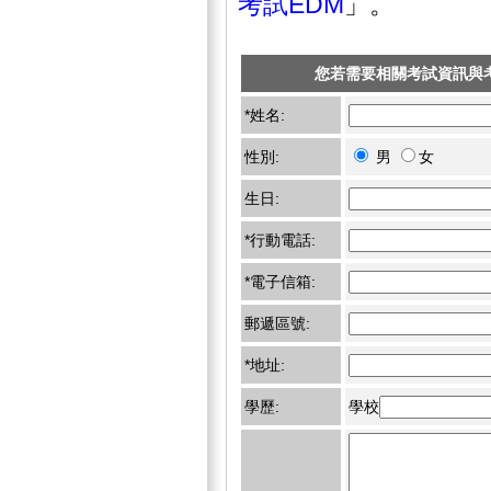
考試EDM
」。
您若需要相關考試資訊與
*姓名:
性別:
男
女
生日:
*行動電話:
*電子信箱:
郵遞區號:
*地址:
學歷:
學校