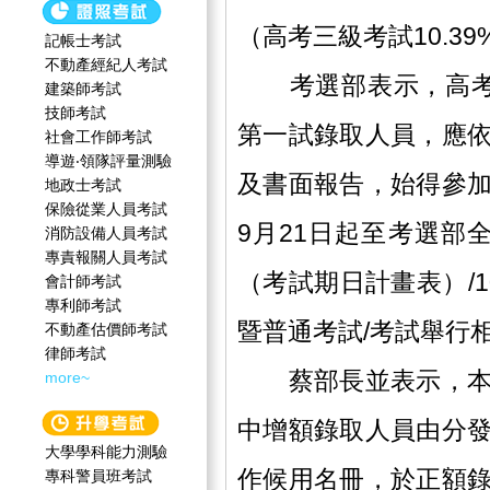
（高考三級考試10.39
記帳士考試
不動產經紀人考試
考選部表示，高考三
建築師考試
技師考試
第一試錄取人員，應
社會工作師‍考試
導遊‧領隊評量測驗
及書面報告，始得參
地政士考試
保險從業人員考試
9月21日起至考選部
消防設備人員考試
專責報關人員考試
（考試期日計畫表）/
會計師考試
專利師考試
暨普通考試/考試舉行
不動產估價師考試
律師考試
蔡部長並表示，本考
more~
中增額錄取人員由分
大學學科能力測驗
作候用名冊，於正額
專科警員班考試