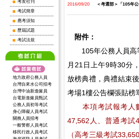
考友社刊
2016/09/20
＜考選部＞「105年公
考試簡章
應考須知
歷屆試題
附件：
考試法規
105年公務人員高
月21日上午9時30
地方政府公務人員
放榜典禮，典禮結束後
台灣自來水公司招考
台灣中油新進僱員
考場1樓公告欄張貼榜
台電新進僱員甄試
公務人員初等考試
本項考試報考人數
身心障礙人員考試
關務人員招考
47,562人、普通考試4
一般警察人員考試
移民行政人員考試
（高考三級考試33,65
海岸巡防人員考試