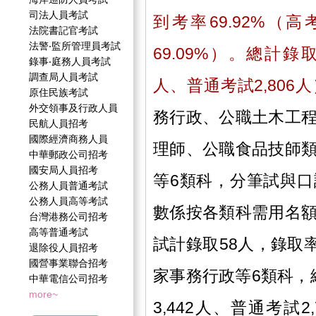
司法人員考試
到考率69.92%（高
法院書記官考試
法警‧監所管理員考試
69.09%）。總計錄取
錄事‧庭務人員考試
調查局人員考試
人、普通考試2,806人
原住民族考試
外交領事及行政人員
務行政、公職土木工
民航人員招考
國際經濟商務人員
理師、公職食品技師
中華郵政公司招考
國安局人員招考
等6類科，分筆試與
公務人員普通考試
公務人員高等考試
數係按各類科需用名
台灣港務公司招考
高等普通考試
試計錄取58人，錄取率
退除役人員招考
國營事業聯合招考
家事務行政等6類科，總
中華電信公司招考
more~
3,442人、普通考試2