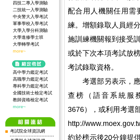
四技二專入學測驗
配合用人機關任用需
二技統一入學測驗
中央警大入學考試
軍事學校入學考試
練。增額錄取人員經
大學入學分科測驗
大學進修學士班
施訓練機關報到接受
大學轉學考試
more~
或於下次本項考試放
考試錄取資格。
高中學力鑑定考試
高職學力鑑定考試
考選部另表示，應考
專科學力鑑定考試
全國技術士檢定考試
查榜（語音系統服務電
教師資格檢定考試
more~
3676），或利用考
http://www.moe
考試院全球資訊網
約於榜示後20分鐘提