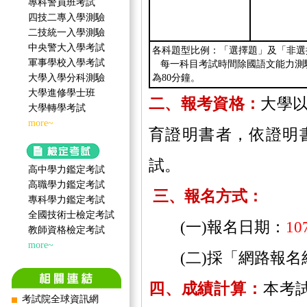
專科警員班考試
四技二專入學測驗
二技統一入學測驗
中央警大入學考試
各科題型比例：「選擇題」及「非選
軍事學校入學考試
每一科目考試時間除國語文能力測驗
大學入學分科測驗
為80分鐘。
大學進修學士班
二、報考資格：
大學
大學轉學考試
more~
育證明書者，依證明
試。
高中學力鑑定考試
高職學力鑑定考試
三、報名方式：
專科學力鑑定考試
全國技術士檢定考試
(一)報名日期：
1
教師資格檢定考試
more~
(二)採「網路報名紙
四、成績計算：
本考
考試院全球資訊網