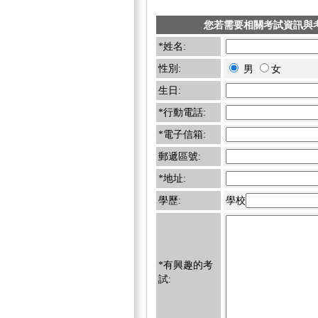
您若需要相關考試資訊與
*姓名:
性別:
男
女
生日:
*行動電話:
*電子信箱:
郵遞區號:
*地址:
學歷:
學校
*有興趣的考
試: