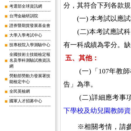
分，其符合下列各款規
考選部全球資訊網
台灣金融研訓院
(一) 本考試以應試
證券暨期貨發展基金會
(二)本考試應試科
大學入學考試中心
有一科成績為零分。
技專校院入學測驗中心
全國技術士技能檢定報
五、
其他：
名及學科測驗試務資訊
網
(一)「107年教
勞動部勞動力發展署技
能檢定中心
告」為準。
全民英檢網
(二)詳細應考事項
國軍人才招募中心
下學校及幼兒園教師資
※相關考情，請參