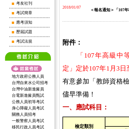
考友社刊
2018/01/07
＜報名通知＞「107年教
考試簡章
應考須知
歷屆試題
附件：
考試法規
「107年高級
定」定於107年1月3日
地方政府公務人員
有意參加「教師資格
台灣自來水公司招考
台灣中油新進僱員
儘早準備！
台電新進僱員甄試
公務人員初等考試
一、應試科目：
身心障礙人員考試
關務人員招考
一般警察人員考試
檢定類別
移民行政人員考試