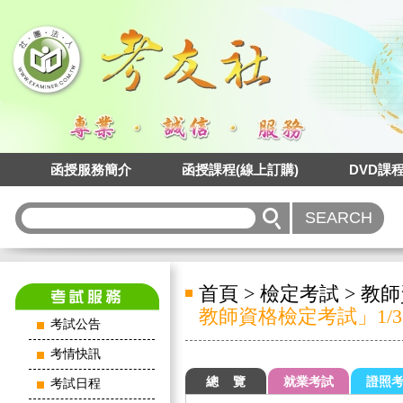
函授服務簡介
函授課程(線上訂購)
DVD課
首頁
>
檢定考試
>
教師
教師資格檢定考試」1/3 ~
考試公告
考情快訊
總 覽
就業考試
證照
考試日程