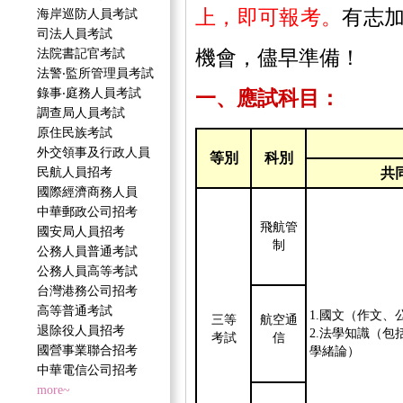
海岸巡防人員考試
上，即可報考。
有志
司法人員考試
法院書記官考試
機會，儘早準備！
法警‧監所管理員考試
錄事‧庭務人員考試
一、應試科目：
調查局人員考試
原住民族考試
外交領事及行政人員
等別
科別
民航人員招考
共
國際經濟商務人員
中華郵政公司招考
飛航管
國安局人員招考
制
公務人員普通考試
公務人員高等考試
台灣港務公司招考
高等普通考試
1.國文（作文、
三等
航空通
退除役人員招考
2.法學知識（包
考試
信
國營事業聯合招考
學緒論）
中華電信公司招考
more~