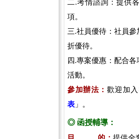
二.考情諮詢：提供
項。
三.社員優待：社員
折優待。
四.專案優惠：配合
活動。
參加辦法：
歡迎加入
表
」。
◎ 函授輔導：
目 的：
提供全