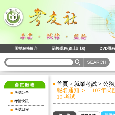
函授服務簡介
函授課程(線上訂購)
DVD課
首頁
>
就業考試
>
公務
報名通知 ＞「107年民航人員
考試公告
10 考試。
考情快訊
考試日程