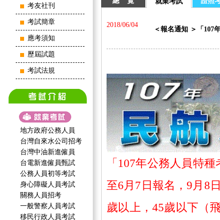
總 覽
證照
就業考試
考友社刊
考試簡章
2018/06/04
＜報名通知 ＞「107年民航
應考須知
歷屆試題
考試法規
地方政府公務人員
台灣自來水公司招考
台灣中油新進僱員
「107年公務人員特種
台電新進僱員甄試
公務人員初等考試
至6月7日報名，9月8
身心障礙人員考試
關務人員招考
歲以上，45歲以下（
一般警察人員考試
移民行政人員考試