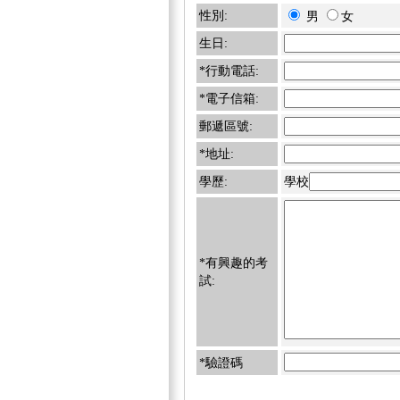
性別:
男
女
生日:
*行動電話:
*電子信箱:
郵遞區號:
*地址:
學歷:
學校
*有興趣的考
試:
*驗證碼