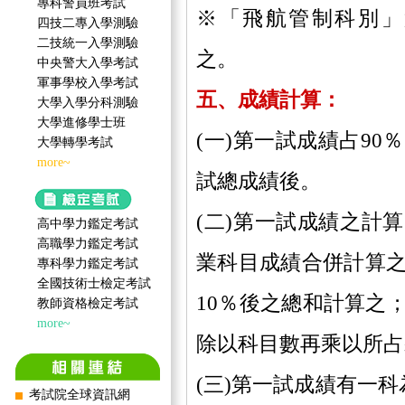
專科警員班考試
※「飛航管制科別」
四技二專入學測驗
二技統一入學測驗
之。
中央警大入學考試
軍事學校入學考試
五、成績計算：
大學入學分科測驗
大學進修學士班
(一)第一試成績占90
大學轉學考試
more~
試總成績後。
(二)第一試成績之計
高中學力鑑定考試
高職學力鑑定考試
業科目成績合併計算
專科學力鑑定考試
全國技術士檢定考試
10％後之總和計算之
教師資格檢定考試
more~
除以科目數再乘以所占
(三)第一試成績有一科
考試院全球資訊網