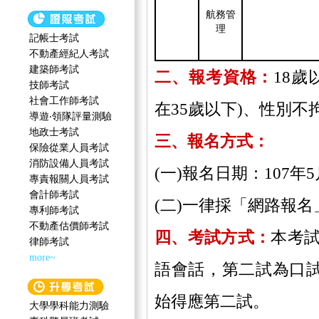
航務管
理
記帳士考試
不動產經紀人考試
建築師考試
二、報考資格：
18歲
技師考試
社會工作師‍考試
在35歲以下)、性別
導遊‧領隊評量測驗
地政士考試
三、報名方式：
保險從業人員考試
消防設備人員考試
(一)報名日期：107年
專責報關人員考試
會計師考試
(二)一律採「網路報名
專利師考試
不動產估價師考試
四、考試方式：
本考
律師考試
more~
語會話，第二試為口試
始得應第二試。
大學學科能力測驗