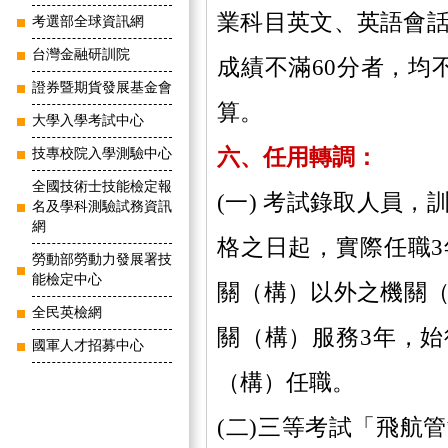
業科目英文、英語會話
考選部全球資訊網
台灣金融研訓院
成績不滿60分者，均
證券暨期貨發展基金會
算。
大學入學考試中心
六、任用轉調：
技專校院入學測驗中心
全國技術士技能檢定報
(一) 考試錄取人員
名及學科測驗試務資訊
網
格之日起，實際任職
勞動部勞動力發展署技
能檢定中心
關（構）以外之機關
全民英檢網
關（構）服務3年，
國軍人才招募中心
（構）任職。
(二)三等考試「飛航