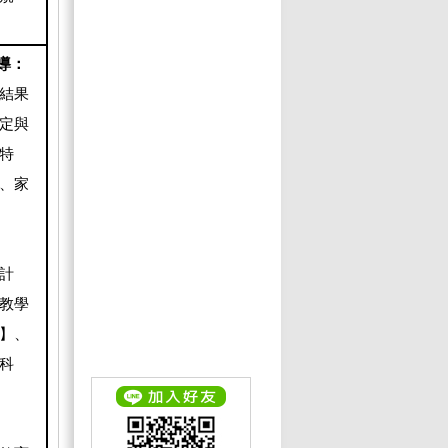
導：
結果
定與
特
、家
計
教學
】、
科