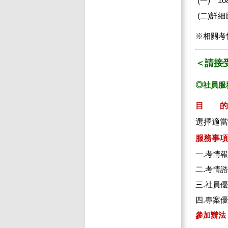
(一)「
(二)詳
※相關考
＜請接
◎社員服
目 的
選擇適當
服務事項
一.考情
二.考情
三.社員
四.專案
參加辦法