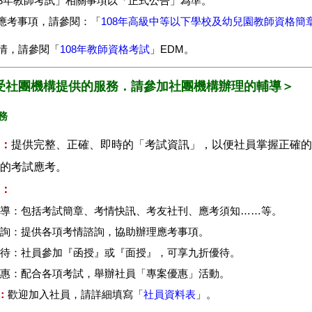
108年教師考試」相關事項以「正式公告」為準。
細應考事項，請參閱：「
108年高級中等以下學校及幼兒園教師資格簡
情，請參閱「
108年教師資格考試
」EDM。
受社團機構提供的服務．請參加社團機構辦理的輔導＞
務
：
提供完整、正確、即時的「考試資訊」，以便社員掌握正確的
的考試應考。
：
報導：包括考試簡章、考情快訊、考友社刊、應考須知……等。
諮詢：提供各項考情諮詢，協助辦理應考事項。
優待：社員參加『函授』或『面授』，可享九折優待。
優惠：配合各項考試，舉辦社員「專案優惠」活動。
：
歡迎加入社員，請詳細填寫「
社員資料表
」。