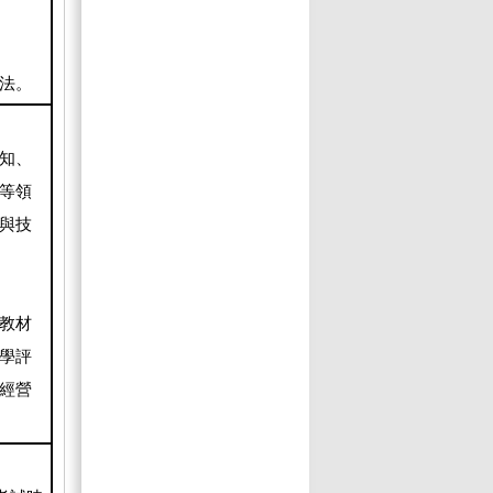
法。
知、
等領
與技
教材
學評
經營