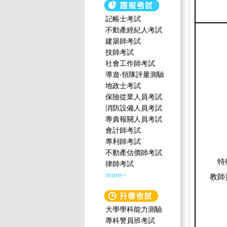
記帳士考試
不動產經紀人考試
建築師考試
技師考試
社會工作師‍考試
導遊‧領隊評量測驗
地政士考試
保險從業人員考試
消防設備人員考試
專責報關人員考試
會計師考試
專利師考試
不動產估價師考試
特
律師考試
more~
教師
大學學科能力測驗
專科警員班考試