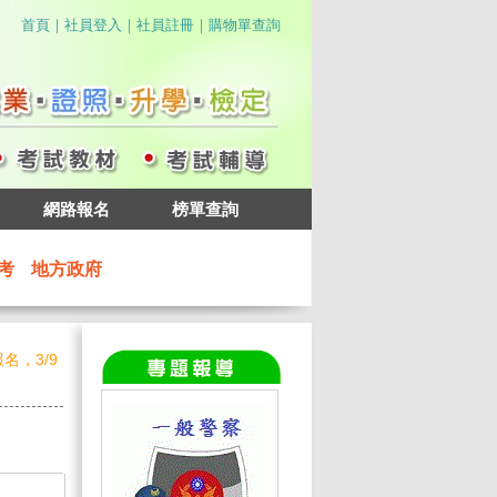
｜
｜
｜
首頁
社員登入
社員註冊
購物單查詢
網路報名
榜單查詢
考
地方政府
名，3/9