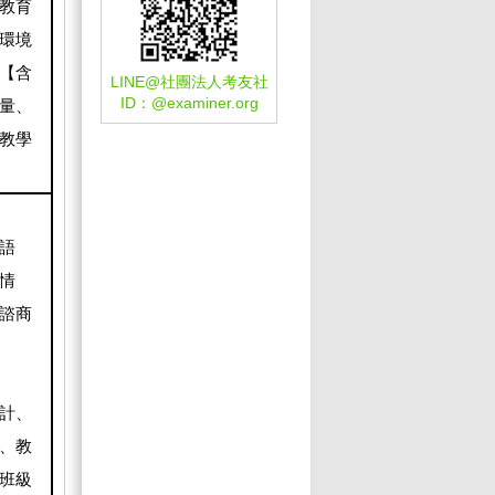
教育
環境
【含
LINE@社團法人考友社
ID：
@examiner.org
量、
教學
語
情
諮商
計、
、教
班級