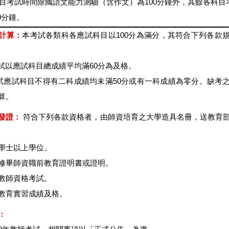
目考試時間除國語文能力測驗（含作文）為100分鐘外，其餘各科目
0分鐘。
計算：
本考試各類科各應試科目以100分為滿分，其符合下列各款
本考試以應試科目總成績平均滿60分為及格。
考試應試科目不得有二科成績均未滿50分或有一科成績為零分。缺考
算。
發證：
符合下列各款資格者，由師資培育之大學造具名冊，送教育
學士以上學位。
修畢師資職前教育證明書或證明。
教師資格考試。
教育實習成績及格。
：