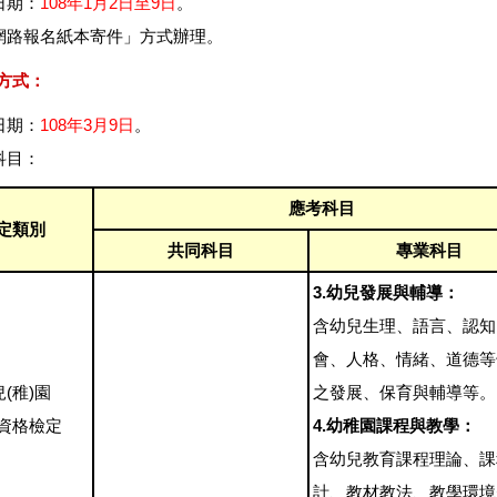
日期：
108年1月2日至9日
。
「網路報名紙本寄件」方式辦理。
方式：
日期：
108年3月9日
。
科目：
應考科目
定類別
共同科目
專業科目
3.幼兒發展與輔導：
含幼兒生理、語言、認知
會、人格、情緒、道德等
(稚)園
之發展、保育與輔導等。
資格檢定
4.幼稚園課程與教學：
含幼兒教育課程理論、課
計、教材教法、教學環境