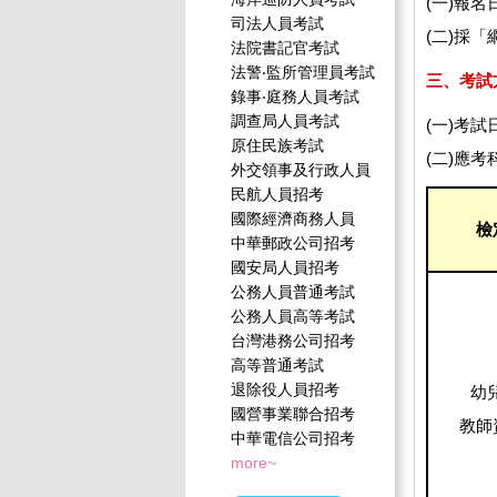
(一)報名
司法人員考試
(二)採
法院書記官考試
法警‧監所管理員考試
三、考試
錄事‧庭務人員考試
調查局人員考試
(一)考試
原住民族考試
(二)應考
外交領事及行政人員
民航人員招考
國際經濟商務人員
檢
中華郵政公司招考
國安局人員招考
公務人員普通考試
公務人員高等考試
台灣港務公司招考
高等普通考試
退除役人員招考
幼兒
國營事業聯合招考
教師
中華電信公司招考
more~