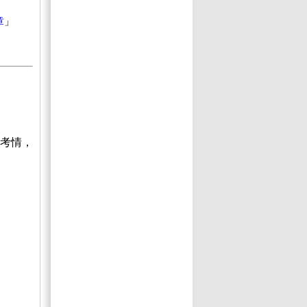
章
」
考情，