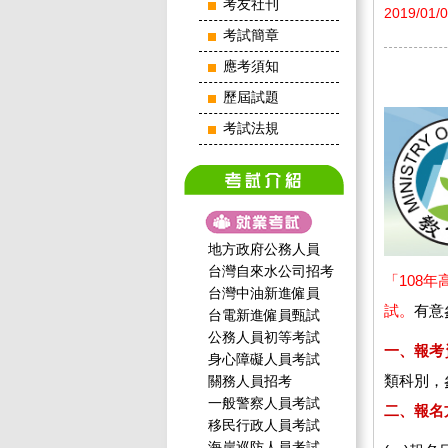
考友社刊
2019/01/
考試簡章
應考須知
歷屆試題
考試法規
地方政府公務人員
台灣自來水公司招考
「108
台灣中油新進僱員
試。
有意
台電新進僱員甄試
公務人員初等考試
一、報考
身心障礙人員考試
類科別，
關務人員招考
一般警察人員考試
二、報名
移民行政人員考試
海岸巡防人員考試