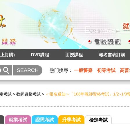
上訂購)
DVD課程
面授課程
報名書表訂購
熱門搜尋：
一般警察
初等考試
高普
定考試
>
教師資格考試
>
＜報名通知＞「108年教師資格考試」1/2~1/9報
就業考試
證照考試
升學考試
檢定考試