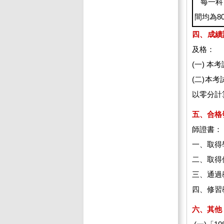
每一科
間均為8
四、成績
及格：
(一) 
(二)本
以零分計
五、合格
師證書：
一、取得
二、取得
三、通過
四、修習
六、
其他