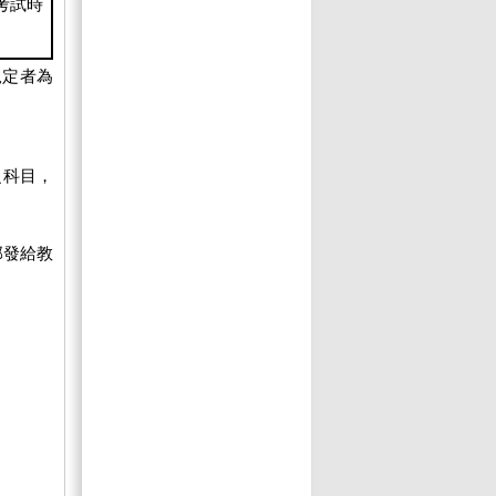
考試時
規定者為
之科目，
部發給教