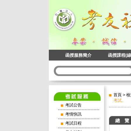
函授服務簡介
函授課程(線
首頁
>
檢
考試。
考試公告
考情快訊
總 覽
考試日程