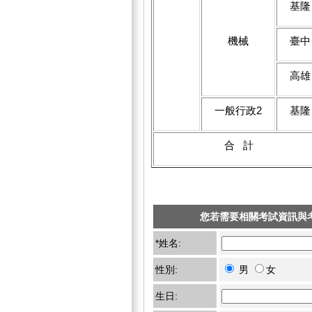
基隆
機械
臺中
高雄
一般行政2
基隆
合 計
您若需要相關考試資訊與
*姓名:
性別:
男
女
生日: