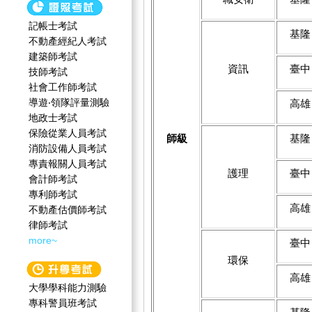
記帳士考試
基隆
不動產經紀人考試
建築師考試
資訊
臺中
技師考試
社會工作師‍考試
導遊‧領隊評量測驗
高雄
地政士考試
保險從業人員考試
師級
基隆
消防設備人員考試
專責報關人員考試
護理
臺中
會計師考試
專利師考試
高雄
不動產估價師考試
律師考試
more~
臺中
環保
高雄
大學學科能力測驗
專科警員班考試