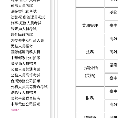
司法人員考試
法院書記官考試
基隆
法警‧監所管理員考試
錄事‧庭務人員考試
業務管理
臺中
調查局人員考試
原住民族考試
高雄
外交領事及行政人員
民航人員招考
法務
高雄
國際經濟商務人員
中華郵政公司招考
國安局人員招考
基隆
行銷外語
公務人員普通考試
公務人員高等考試
(英語)
臺中
台灣港務公司招考
公務人員高等普通考試
臺中
退除役人員招考
財務
國營事業聯合招考
中華電信公司招考
高雄
more~
職安衛
基隆