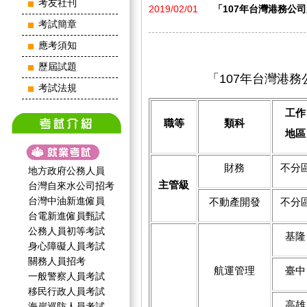
考友社刊
2019/02/01
「107年台灣港務公
考試簡章
應考須知
歷屆試題
「107年台灣港
考試法規
工作
職等
類科
地區
財務
不分
地方政府公務人員
主管級
台灣自來水公司招考
台灣中油新進僱員
不動產開發
不分
台電新進僱員甄試
公務人員初等考試
基隆
身心障礙人員考試
關務人員招考
航運管理
臺中
一般警察人員考試
移民行政人員考試
高雄
海岸巡防人員考試