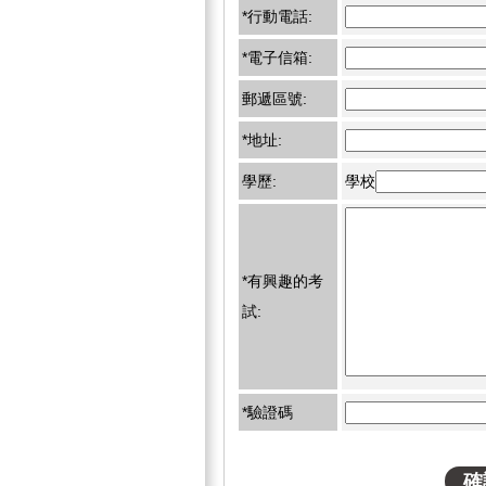
*行動電話:
*電子信箱:
郵遞區號:
*地址:
學歷:
學校
*有興趣的考
試:
*驗證碼