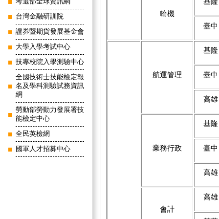
基隆
考選部全球資訊網
輪機
台灣金融研訓院
臺中
證券暨期貨發展基金會
大學入學考試中心
基隆
技專校院入學測驗中心
航運管理
臺中
全國技術士技能檢定報
名及學科測驗試務資訊
網
高雄
勞動部勞動力發展署技
能檢定中心
基隆
全民英檢網
業務行政
臺中
國軍人才招募中心
高雄
高雄
會計