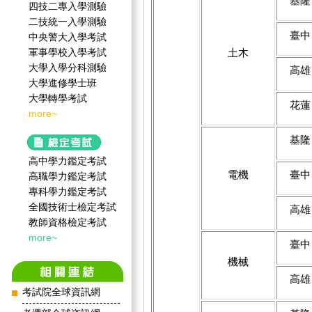
基隆
四技二專入學測驗
二技統一入學測驗
臺中
中央警大入學考試
軍事學校入學考試
土木
大學入學分科測驗
高雄
大學進修學士班
大學轉學考試
花蓮
more~
基隆
高中學力鑑定考試
電機
臺中
高職學力鑑定考試
專科學力鑑定考試
全國技術士檢定考試
高雄
教師資格檢定考試
more~
臺中
機械
高雄
考試院全球資訊網