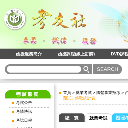
函授服務簡介
函授課程(線上訂購)
DVD課
首頁
>
就業考試
>
國營事業招考
>
甄試」錄取統計表
考試公告
考情快訊
總 覽
證照
就業考試
考試日程