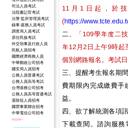
司法人員考試
11月1日起，於
法院書記官考試
法警‧監所管理員考試
(
https://www.tcte.edu.
錄事‧庭務人員考試
調查局人員考試
二、
「109學年度二
原住民族考試
外交領事及行政人員
年12月2日上午9時起
民航人員招考
國際經濟商務人員
個別網路報名。考試日期
中華郵政公司招考
國安局人員招考
三、提醒考生報名期
公務人員普通考試
公務人員高等考試
費期限內完成繳費手
台灣港務公司招考
公務人員高等普通考試
益。
退除役人員招考
國營事業聯合招考
四、欲了解統測各項
中華電信公司招考
more~
下載查閱。諮詢服務電話