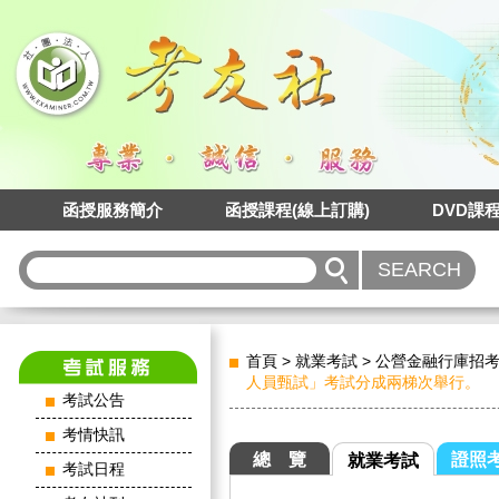
函授服務簡介
函授課程(線上訂購)
DVD課
首頁
>
就業考試
>
公營金融行庫招
人員甄試」考試分成兩梯次舉行。
考試公告
考情快訊
總 覽
證照
就業考試
考試日程