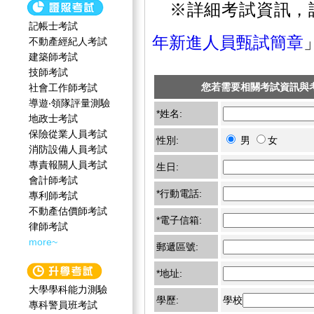
※詳細考試資訊，
記帳士考試
年新進人員甄試簡章
不動產經紀人考試
建築師考試
技師考試
您若需要相關考試資訊與
社會工作師‍考試
導遊‧領隊評量測驗
*姓名:
地政士考試
保險從業人員考試
性別:
男
女
消防設備人員考試
專責報關人員考試
生日:
會計師考試
*行動電話:
專利師考試
不動產估價師考試
*電子信箱:
律師考試
more~
郵遞區號:
*地址:
大學學科能力測驗
學歷:
學校
專科警員班考試