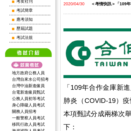
考友社刊
2020/04/30
＜考情快訊＞「109
考試簡章
應考須知
歷屆試題
考試法規
地方政府公務人員
台灣自來水公司招考
台灣中油新進僱員
「109年合作金庫新
台電新進僱員甄試
公務人員初等考試
肺炎（COVID-19
身心障礙人員考試
關務人員招考
本項甄試分成兩梯次
一般警察人員考試
移民行政人員考試
下：
海岸巡防人員考試