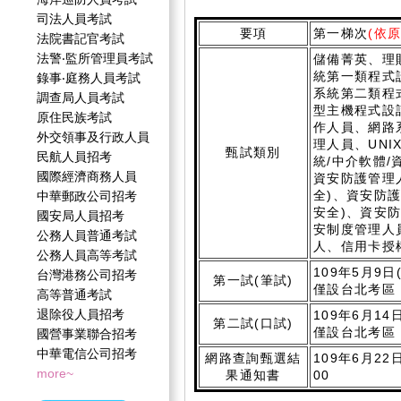
司法人員考試
要項
第一梯次
(依
法院書記官考試
法警‧監所管理員考試
儲備菁英、理
統第一類程式
錄事‧庭務人員考試
系統第二類程
調查局人員考試
型主機程式設
原住民族考試
作人員、網路
外交領事及行政人員
理人員、UNIX
甄試類別
民航人員招考
統/中介軟體/
國際經濟商務人員
資安防護管理
全)、資安防
中華郵政公司招考
安全)、資安
國安局人員招考
安制度管理人
公務人員普通考試
人、信用卡授
公務人員高等考試
109年5月9日
台灣港務公司招考
第一試(筆試)
僅設台北考區
高等普通考試
退除役人員招考
109年6月14
第二試(口試)
僅設台北考區
國營事業聯合招考
中華電信公司招考
網路查詢甄選結
109年6月22
more~
果通知書
00