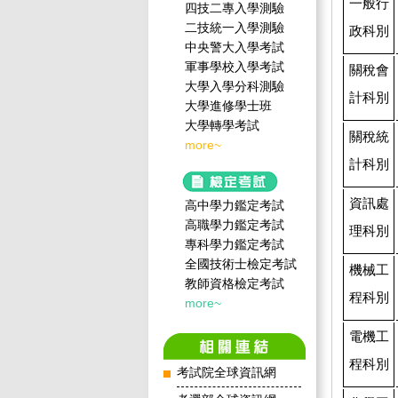
一般行
四技二專入學測驗
二技統一入學測驗
政科別
中央警大入學考試
軍事學校入學考試
關稅會
大學入學分科測驗
計科別
大學進修學士班
大學轉學考試
關稅統
more~
計科別
資訊處
高中學力鑑定考試
高職學力鑑定考試
理科別
專科學力鑑定考試
全國技術士檢定考試
機械工
教師資格檢定考試
程科別
more~
電機工
程科別
考試院全球資訊網