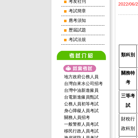
考友社刊
2022/06/
考試簡章
應考須知
歷屆試題
考試法規
類科別
關務特
地方政府公務人員
考
台灣自來水公司招考
台灣中油新進僱員
三等考
台電新進僱員甄試
公務人員初等考試
試
身心障礙人員考試
關務人員招考
財稅行
一般警察人員考試
政科別
移民行政人員考試
海岸巡防人員考試