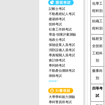
化學工
記帳士考試
程科別
不動產經紀人考試
建築師考試
紡織工
技師考試
程科別
社會工作師‍考試
導遊‧領隊評量測驗
輻射安
地政士考試
保險從業人員考試
全技術
消防設備人員考試
工程科
專責報關人員考試
別
會計師考試
專利師考試
藥事科
不動產估價師考試
律師考試
別
more~
四等考
試
大學學科能力測驗
專科警員班考試