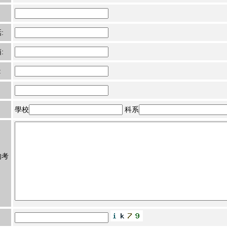
:
:
:
學校
科系
的考