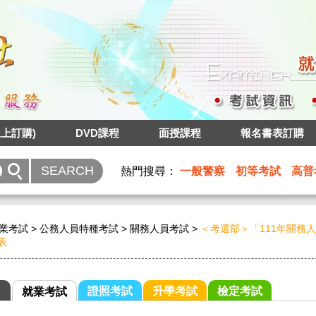
上訂購)
DVD課程
面授課程
報名書表訂購
熱門搜尋：
一般警察
初等考試
高普
業考試
>
公務人員特種考試
>
關務人員考試
>
＜考選部＞「111年關務
表
證照考試
升學考試
檢定考試
就業考試