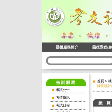
函授服務簡介
函授課程(線
首頁
>
就
錄取統計
考試公告
考情快訊
總 覽
考試日程