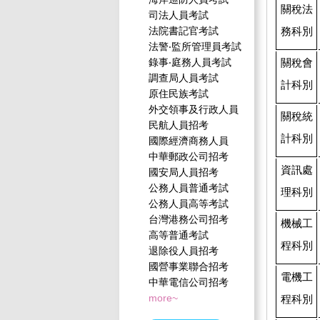
關稅法
司法人員考試
務科別
法院書記官考試
法警‧監所管理員考試
關稅會
錄事‧庭務人員考試
調查局人員考試
計科別
原住民族考試
外交領事及行政人員
關稅統
民航人員招考
計科別
國際經濟商務人員
中華郵政公司招考
資訊處
國安局人員招考
公務人員普通考試
理科別
公務人員高等考試
台灣港務公司招考
機械工
高等普通考試
程科別
退除役人員招考
國營事業聯合招考
電機工
中華電信公司招考
程科別
more~