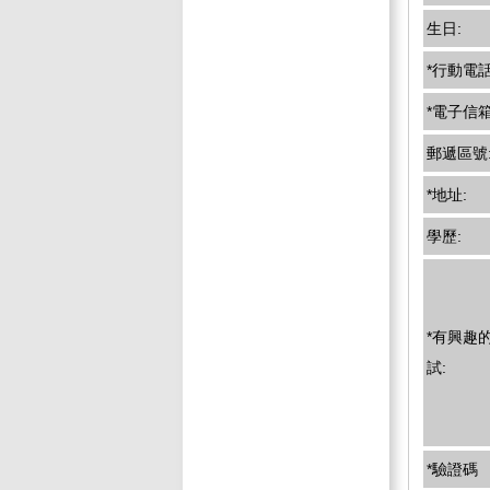
生日:
*行動電話
*電子信箱
郵遞區號
*地址:
學歷:
*有興趣
試:
*驗證碼