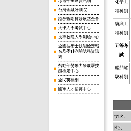
考選部全球資訊網
化學工
台灣金融研訓院
程科別
證券暨期貨發展基金會
紡織工
大學入學考試中心
程科別
技專校院入學測驗中心
五等考
全國技術士技能檢定報
名及學科測驗試務資訊
試
網
勞動部勞動力發展署技
船舶駕
能檢定中心
駛科別
全民英檢網
國軍人才招募中心
*姓名:
性別: