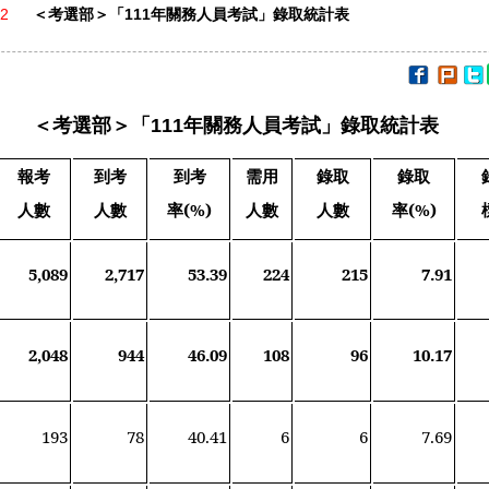
22
＜考選部＞「111年關務人員考試」錄取統計表
＜考選部＞「111年關務人員考試」錄取統計表
報考
到考
到考
需用
錄取
錄取
人數
人數
率(%)
人數
人數
率(%)
5,089
2,717
53.39
224
215
7.91
2,048
944
46.09
108
96
10.17
193
78
40.41
6
6
7.69