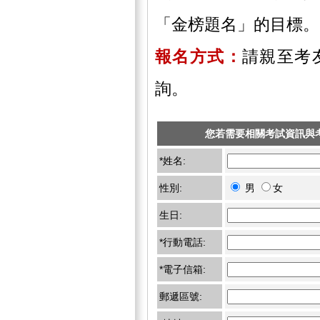
「金榜題名」的目標。
報名方式：
請親至考
詢。
您若需要相關考試資訊與
*姓名:
性別:
男
女
生日:
*行動電話:
*電子信箱:
郵遞區號: