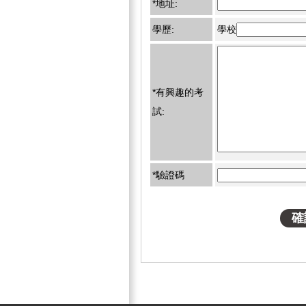
*地址:
學歷:
學校
*有興趣的考
試:
*驗證碼