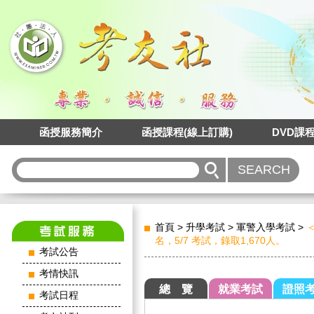
函授服務簡介
函授課程(線上訂購)
DVD課
首頁
>
升學考試
>
軍警入學考試
>
＜
名，5/7 考試，錄取1,670人。
考試公告
考情快訊
總 覽
就業考試
證照
考試日程