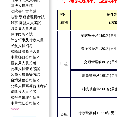
一、考試類科、應試科
司法人員考試
法院書記官考試
招生
招生
法警‧監所管理員考試
組別
(名額
錄事‧庭務人員考試
調查局人員考試
原住民族考試
消防安全科150名(男生
外交領事及行政人員
民航人員招考
海洋巡防科120名(男生
國際經濟商務人員
中華郵政公司招考
交通管理科80名(男
國安局人員招考
甲組
公務人員普通考試
公務人員高等考試
刑事警察科160名(男生
台灣港務公司招考
公務人員高等普通考試
科技偵查科160名(男生
退除役人員招考
國營事業聯合招考
中華電信公司招考
more~
行政警察科1,000名(男生
乙組