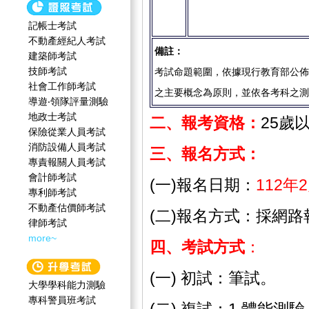
記帳士考試
不動產經紀人考試
備註：
建築師考試
技師考試
考試命題範圍，依據現行教育部公佈
社會工作師‍考試
之主要概念為原則，並依各考科之測
導遊‧領隊評量測驗
地政士考試
二、報考資格：
25歲
保險從業人員考試
消防設備人員考試
三、報名方式：
專責報關人員考試
會計師考試
(一)報名日期：
112年
專利師考試
不動產估價師考試
(二)報名方式：採網
律師考試
more~
四、考試方式
：
(一) 初試：筆試。
大學學科能力測驗
專科警員班考試