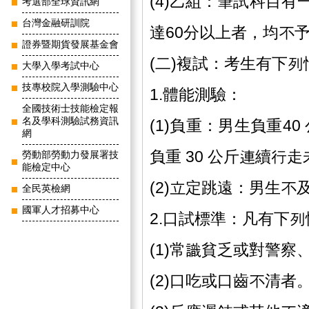
(4)乙組：筆試科目
考選部全球資訊網
台灣金融研訓院
達60分以上者，均不
證券暨期貨發展基金會
(二)複試：考生有下
大學入學考試中心
技專校院入學測驗中心
1.體能測驗：
全國技術士技能檢定報
名及學科測驗試務資訊
(1)負重：男生負重4
網
負重 30 公斤連續行走
勞動部勞動力發展署技
能檢定中心
(2)立定跳遠：男生不及
全民英檢網
國軍人才招募中心
2.口試標準：凡有下
(1)常識貧乏或對警
(2)口吃或口齒不清者