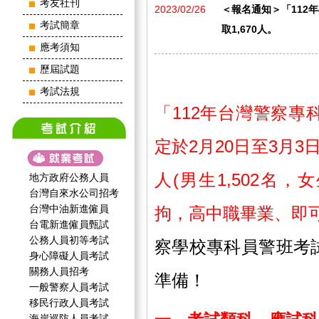
考友社刊
2023/02/26
＜報名通知＞「112年專
考試簡章
取1,670人。
應考須知
歷屆試題
考試法規
「112年台灣警察專
定於2月20日至3月3
人
(男生1,502名，
地方政府公務人員
台灣自來水公司招考
台灣中油新進僱員
拘，高中職畢業、即
台電新進僱員甄試
公務人員初等考試
察學校專科員警班考
身心障礙人員考試
關務人員招考
準備！
一般警察人員考試
移民行政人員考試
海岸巡防人員考試