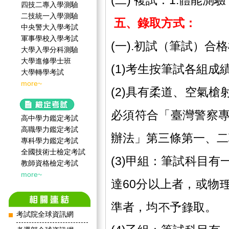
(二) 複試：1.體能測驗
四技二專入學測驗
二技統一入學測驗
五、錄取方式：
中央警大入學考試
軍事學校入學考試
(一).初試（筆試）合
大學入學分科測驗
大學進修學士班
(1)考生按筆試各組
大學轉學考試
more~
(2)具有柔道、空氣
必須符合「臺灣警察
高中學力鑑定考試
高職學力鑑定考試
辦法」第三條第一、二
專科學力鑑定考試
全國技術士檢定考試
(3)甲組：筆試科目
教師資格檢定考試
more~
達60分以上者，或物
準者，均不予錄取。
考試院全球資訊網