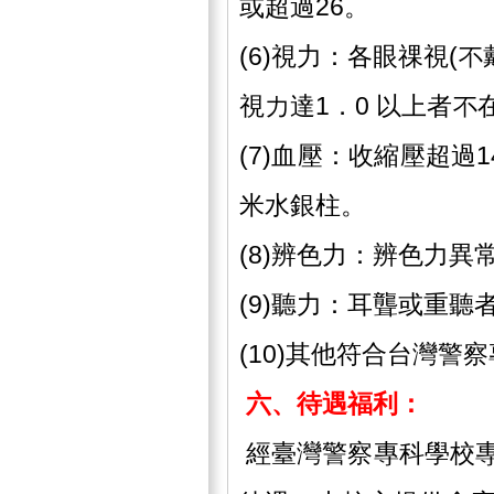
或超過26。
(6)視力：各眼祼視(
視力達1．0 以上者不
(7)血壓：收縮壓超過
米水銀柱。
(8)辨色力：辨色力異常
(9)聽力：耳聾或重聽
(10)其他符合台灣警
六、
待遇福利
：
經臺灣警察專科學校