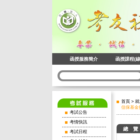
函授服務簡介
函授課程(線
首頁
>
就
信保基金招
考試公告
考情快訊
總 覽
考試日程