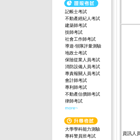
記帳士考試
不動產經紀人考試
建築師考試
技師考試
社會工作師‍考試
導遊‧領隊評量測驗
地政士考試
保險從業人員考試
消防設備人員考試
專責報關人員考試
會計師考試
專利師考試
不動產估價師考試
律師考試
more~
大學學科能力測驗
資訊人
專科警員班考試