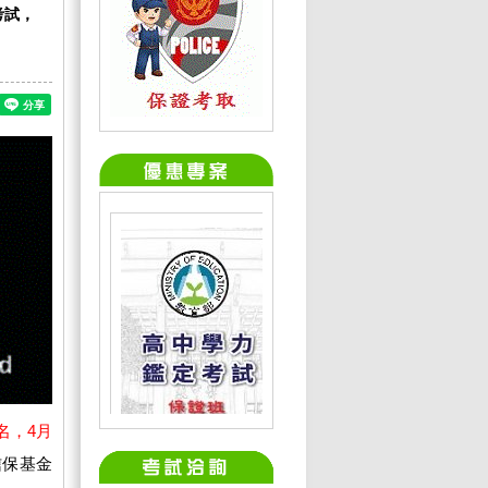
考試，
名，4月
信保基金