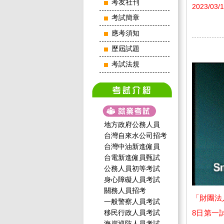
考友社刊
2023/03/
考試簡章
應考須知
歷屆試題
考試法規
地方政府公務人員
台灣自來水公司招考
台灣中油新進僱員
台電新進僱員甄試
公務人員初等考試
身心障礙人員考試
關務人員招考
「財團法
一般警察人員考試
移民行政人員考試
8日第一
海岸巡防人員考試