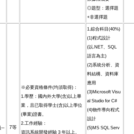
◎題型：選擇題
+非選擇題
1.綜合科目(40%)
(1)程式設計
(以.NET、SQL
語言為主)
(2)系統分析、資
料結構、資料庫
應用
※必要資格條件(均須取得)：
(3)Microsoft Visu
1.學歷：國內外大學(含)以上畢
al Studio for C#
業，且已取得學士(含)以上學位
(4)物件導向程式
(畢業)證書。
設計
2.工作經驗：
7等
員─
(5)MS SQL Serv
資訊系統開發經驗 3 年以上。