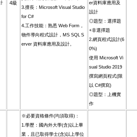
計
er資料庫應用及
4級
3.擅長：Microsoft Visual Studio
設計
for C#
◎題型：選擇題
4.工作技能：熟悉 Web Form，
+非選擇題
物件導向程式設計，MS SQL S
2.網頁程式設計(6
erver 資料庫應用及設計。
0%)
使用 Microsoft Vi
sual Studio 2019
撰寫網頁程式(限
以 C#撰寫)
◎題型：上機實
作
※必要資格條件(均須取得)：
1.學歷：國內外大學(含)以上畢
業，且已取得學士(含)以上學位