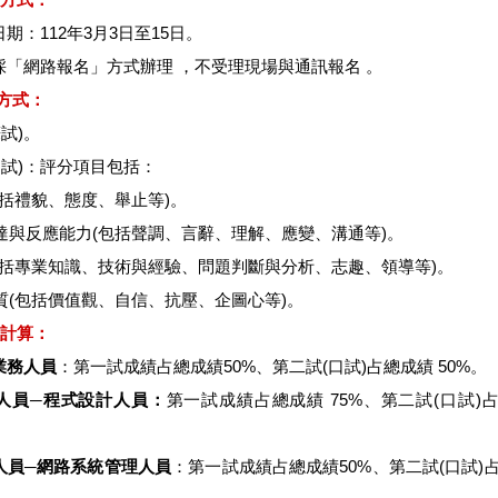
日期：112年3
月3日至15日
。
律採「網路報名」方式辦理 ，不受理現場與通訊報名 。
方式：
試)。
口試)：評分項目包括：
(包括禮貌、態度、舉止等)。
表達與反應能力(包括聲調、言辭、理解、應變、溝通等)。
(包括專業知識、技術與經驗、問題判斷與分析、志趣、領導等)。
特質(包括價值觀、自信、抗壓、企圖心等)。
計算：
業務人員
：第一試成績占總成績50%、第二試(口試)占總成績 50%。
人員─程式設計人員：
第一試成績占總成績 75%、第二試(口試)
人員─網路系統管理人員
：第一試成績占總成績50%、第二試(口試)