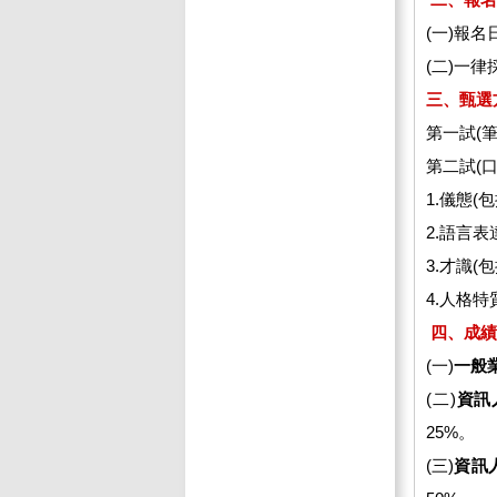
(一)報名
(二)一
三、甄選
第一試(筆
第二試(
1.儀態
2.語言
3.才識
4.人格
四、成績
(一)
一般
(二)
資訊
25%。
(三)
資訊