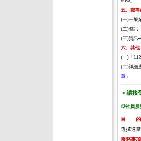
50%。
五、職等
(一)一般
(二)資訊
(三)資訊
六、其他
(一)「
1
(二)詳
章
」
＜請接
◎社員服
目 的
選擇適當
服務事項