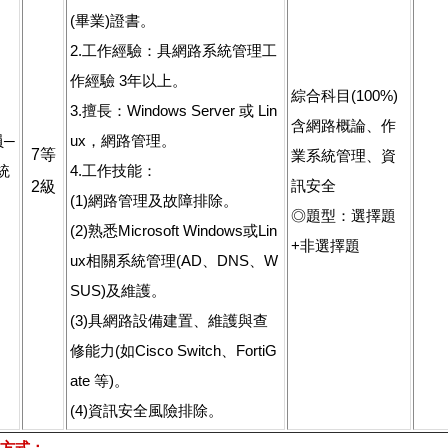
(畢業)證書。
2.工作經驗：具網路系統管理工
作經驗 3年以上。
綜合科目(100%)
3.擅長：Windows Server 或 Lin
含網路概論、作
員─
ux，網路管理。
7等
業系統管理、資
統
4.工作技能：
訊安全
2級
(1)網路管理及故障排除。
◎題型：選擇題
(2)熟悉Microsoft Windows或Lin
+非選擇題
ux相關系統管理(AD、DNS、W
SUS)及維護。
(3)具網路設備建置、維護與查
修能力(如Cisco Switch、FortiG
ate 等)。
(4)資訊安全風險排除。
方式：