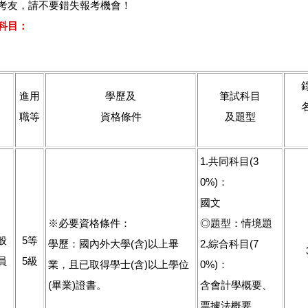
考友，請不要錯失報考機會！
科目：
進用
學歷及
筆試科目
職等
資格條件
及題型
1.共同科目(3
0%)：
國文
※必要資格條件：
◎題型：情境題
般
5等
學歷：國內外大學(含)以上畢
2.綜合科目(7
員
5級
業，且已取得學士(含)以上學位
0%)：
(畢業)證書。
含會計學概要、
票據法概要