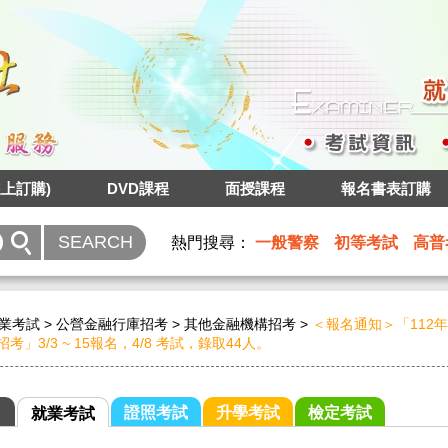
上訂購)
DVD課程
面授課程
報名書表訂購
熱門搜尋：
一般警察
初等考試
高普
業考試
>
公營金融行庫招考
>
其他金融機構招考
>
＜報名通知＞「112
考」3/3 ~ 15報名，4/8 考試，錄取44人。
證照考試
升學考試
檢定考試
就業考試