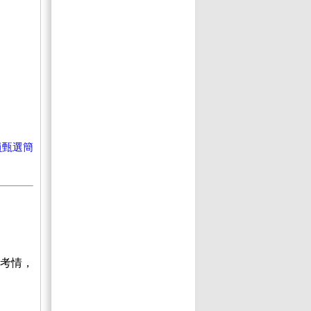
員甄選簡
考情，